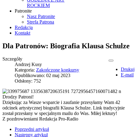
ROCKIEM
Patronite
Nasz Patronite
Strefa Patrona
Redakcja
Kontakt
Dla Patronów: Biografia Klausa Schulze
Szczegóły
Andrzej Kusy
Drukuj
Kategoria:
Zakończone konkursy
E-mail
Opublikowano: 02 maj 2023
Odsłony: 752
Drodzy Patroni!
Dziękując za Wasze wsparcie i zaufanie przesyłamy Wam 42
odcinek artystycznej biografii Klausa Schulze. Link tradycyjnie
został przesłany w specjalnym mailu do Was. Miłej lektury!
Z pozdrowieniami Redakcja Pro-Radio
Poprzedni artykuł
Następny artykuł