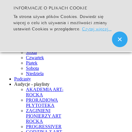
INFORMACJE O PLIKACH COOKIE
Szukaj...
Ta strona używa plików Cookies. Dowiedz się
Go
więcej o celu ich używania i możliwości zmiany
Strona Główna
ustawień Cookies w przeglądarce.
Czytaj więcej...
Newsy
Ramówka
Poniedziałek
Wtorek
Środa
Czwartek
Piątek
Sobota
Niedziela
Podcasty
Audycje - playlisty
AKADEMIA ART-
ROCKA
PRORADIOWA
PŁYTOTEKA
ZAGINIENI
PIONIERZY ART
ROCKA
PROGRESSIVER
GODZINA Z ART