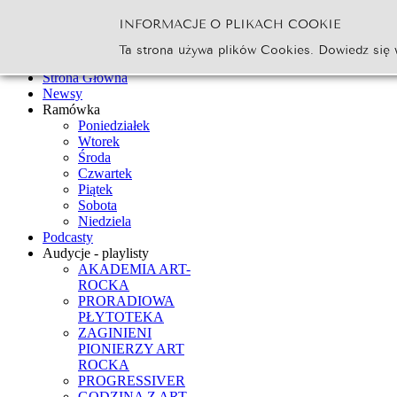
INFORMACJE O PLIKACH COOKIE
Szukaj...
Ta strona używa plików Cookies. Dowiedz się 
Go
Strona Główna
Newsy
Ramówka
Poniedziałek
Wtorek
Środa
Czwartek
Piątek
Sobota
Niedziela
Podcasty
Audycje - playlisty
AKADEMIA ART-
ROCKA
PRORADIOWA
PŁYTOTEKA
ZAGINIENI
PIONIERZY ART
ROCKA
PROGRESSIVER
GODZINA Z ART