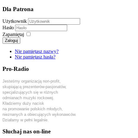
Dla Patrona
Użytkownik
Hasło
Zapamiętaj
Zaloguj
Nie pamiętasz nazwy?
Nie pamiętasz hasła?
Pro-Radio
Jesteśmy organizacją non-profit,
skupiającą prezenterów-pasjonatów,
specjalizujących się w różnych
odmianach muzyki rockowej.
Kładziemy duży nacisk
na promowanie polskich młodych,
nieznanych a obiecujących wykonawców.
Działamy w pełni legalnie.
Słuchaj nas on-line