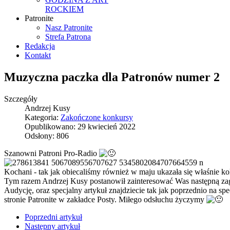
ROCKIEM
Patronite
Nasz Patronite
Strefa Patrona
Redakcja
Kontakt
Muzyczna paczka dla Patronów numer 2
Szczegóły
Andrzej Kusy
Kategoria:
Zakończone konkursy
Opublikowano: 29 kwiecień 2022
Odsłony: 806
Szanowni Patroni Pro-Radio
Kochani - tak jak obiecaliśmy również w maju ukazała się właśnie kol
Tym razem Andrzej Kusy postanowił zainteresować Was następną zagin
Audycję, oraz specjalny artykuł znajdziecie tak jak poprzednio na spec
stronie Patronite w zakładce Posty. Miłego odsłuchu życzymy
Poprzedni artykuł
Następny artykuł