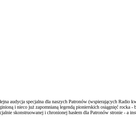
ejna audycja specjalna dla naszych Patronów (wspierających Radio kwot
ioną i nieco już zapomnianą legendą pionierskich osiągnięć rocka - b
jalnie skonstruowanej i chronionej hasłem dla Patronów stronie - a inst