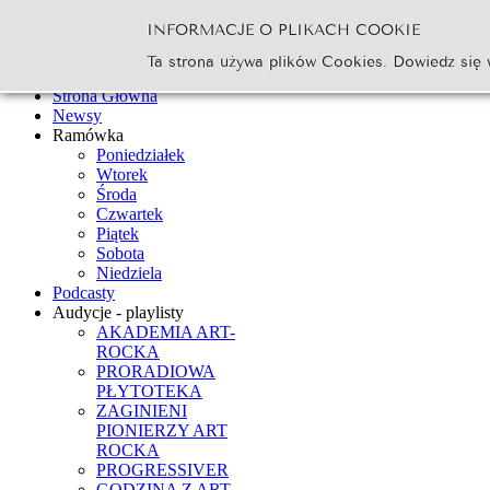
INFORMACJE O PLIKACH COOKIE
Szukaj...
Ta strona używa plików Cookies. Dowiedz się 
Go
Strona Główna
Newsy
Ramówka
Poniedziałek
Wtorek
Środa
Czwartek
Piątek
Sobota
Niedziela
Podcasty
Audycje - playlisty
AKADEMIA ART-
ROCKA
PRORADIOWA
PŁYTOTEKA
ZAGINIENI
PIONIERZY ART
ROCKA
PROGRESSIVER
GODZINA Z ART