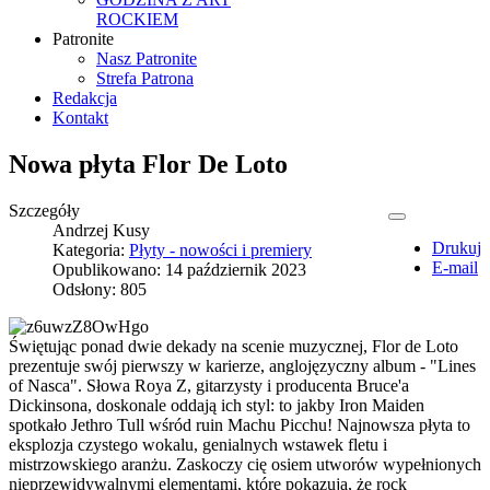
ROCKIEM
Patronite
Nasz Patronite
Strefa Patrona
Redakcja
Kontakt
Nowa płyta Flor De Loto
Szczegóły
Andrzej Kusy
Drukuj
Kategoria:
Płyty - nowości i premiery
E-mail
Opublikowano: 14 październik 2023
Odsłony: 805
Świętując ponad dwie dekady na scenie muzycznej, Flor de Loto
prezentuje swój pierwszy w karierze, anglojęzyczny album - "Lines
of Nasca". Słowa Roya Z, gitarzysty i producenta Bruce'a
Dickinsona, doskonale oddają ich styl: to jakby Iron Maiden
spotkało Jethro Tull wśród ruin Machu Picchu! Najnowsza płyta to
eksplozja czystego wokalu, genialnych wstawek fletu i
mistrzowskiego aranżu. Zaskoczy cię osiem utworów wypełnionych
nieprzewidywalnymi elementami, które pokazują, że rock