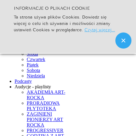
INFORMACJE O PLIKACH COOKIE
Szukaj...
Ta strona używa plików Cookies. Dowiedz się
Go
więcej o celu ich używania i możliwości zmiany
Strona Główna
ustawień Cookies w przeglądarce.
Czytaj więcej...
Newsy
Ramówka
Poniedziałek
Wtorek
Środa
Czwartek
Piątek
Sobota
Niedziela
Podcasty
Audycje - playlisty
AKADEMIA ART-
ROCKA
PRORADIOWA
PŁYTOTEKA
ZAGINIENI
PIONIERZY ART
ROCKA
PROGRESSIVER
GODZINA Z ART