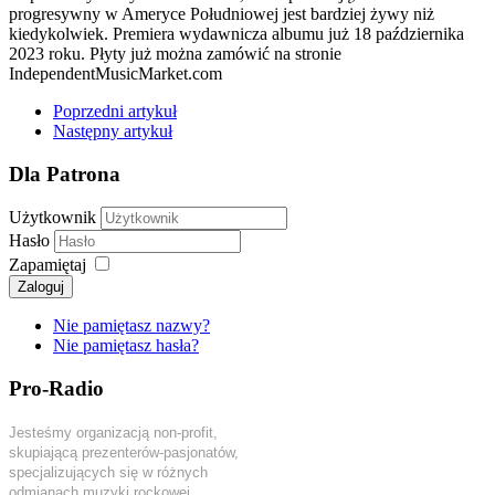
progresywny w Ameryce Południowej jest bardziej żywy niż
kiedykolwiek. Premiera wydawnicza albumu już 18 października
2023 roku. Płyty już można zamówić na stronie
IndependentMusicMarket.com
Poprzedni artykuł
Następny artykuł
Dla Patrona
Użytkownik
Hasło
Zapamiętaj
Zaloguj
Nie pamiętasz nazwy?
Nie pamiętasz hasła?
Pro-Radio
Jesteśmy organizacją non-profit,
skupiającą prezenterów-pasjonatów,
specjalizujących się w różnych
odmianach muzyki rockowej.