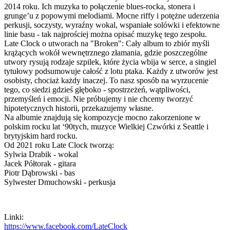
2014 roku. Ich muzyka to połączenie blues-rocka, stonera i
grunge’u z popowymi melodiami. Mocne riffy i potężne uderzenia
perkusji, soczysty, wyraźny wokal, wspaniałe solówki i efektowne
linie basu - tak najprościej można opisać muzykę tego zespołu.
Late Clock o utworach na "Broken": Cały album to zbiór myśli
krążących wokół wewnętrznego złamania, gdzie poszczególne
utwory rysują rodzaje szpilek, które życia wbija w serce, a singiel
tytułowy podsumowuje całość z lotu ptaka. Każdy z utworów jest
osobisty, chociaż każdy inaczej. To nasz sposób na wyrzucenie
tego, co siedzi gdzieś głęboko - spostrzeżeń, wątpliwości,
przemyśleń i emocji. Nie próbujemy i nie chcemy tworzyć
hipotetycznych historii, przekazujemy własne.
Na albumie znajdują się kompozycje mocno zakorzenione w
polskim rocku lat ‘90tych, muzyce Wielkiej Czwórki z Seattle i
brytyjskim hard rocku.
Od 2021 roku Late Clock tworzą:
Sylwia Drabik - wokal
Jacek Półtorak - gitara
Piotr Dąbrowski - bas
Sylwester Dmuchowski - perkusja
Linki:
https://www.facebook.com/LateClock