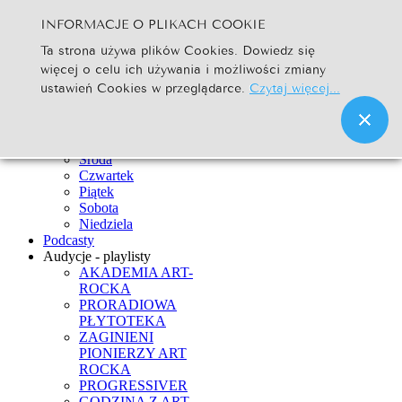
INFORMACJE O PLIKACH COOKIE
Szukaj...
Ta strona używa plików Cookies. Dowiedz się
Go
więcej o celu ich używania i możliwości zmiany
Strona Główna
ustawień Cookies w przeglądarce.
Czytaj więcej...
Newsy
Ramówka
Poniedziałek
Wtorek
Środa
Czwartek
Piątek
Sobota
Niedziela
Podcasty
Audycje - playlisty
AKADEMIA ART-
ROCKA
PRORADIOWA
PŁYTOTEKA
ZAGINIENI
PIONIERZY ART
ROCKA
PROGRESSIVER
GODZINA Z ART