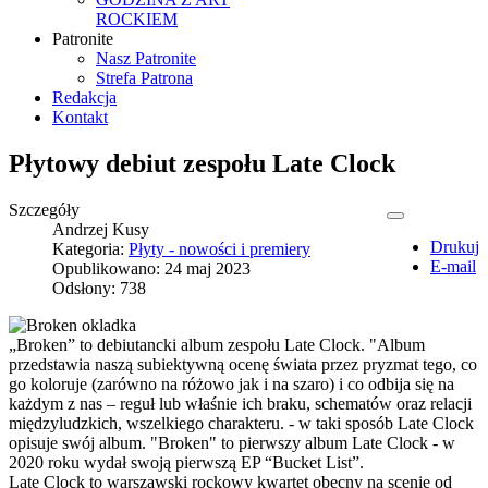
ROCKIEM
Patronite
Nasz Patronite
Strefa Patrona
Redakcja
Kontakt
Płytowy debiut zespołu Late Clock
Szczegóły
Andrzej Kusy
Drukuj
Kategoria:
Płyty - nowości i premiery
E-mail
Opublikowano: 24 maj 2023
Odsłony: 738
„Broken” to debiutancki album zespołu Late Clock. "Album
przedstawia naszą subiektywną ocenę świata przez pryzmat tego, co
go koloruje (zarówno na różowo jak i na szaro) i co odbija się na
każdym z nas – reguł lub właśnie ich braku, schematów oraz relacji
międzyludzkich, wszelkiego charakteru. - w taki sposób Late Clock
opisuje swój album. "Broken" to pierwszy album Late Clock - w
2020 roku wydał swoją pierwszą EP “Bucket List”.
Late Clock to warszawski rockowy kwartet obecny na scenie od