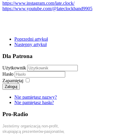
https://www.instagram.com/late.clock/
https://www.youtube.com/@lateclockband9905
Poprzedni artykuł
Następny artykuł
Dla Patrona
Użytkownik
Hasło
Zapamiętaj
Zaloguj
Nie pamiętasz nazwy?
Nie pamiętasz hasła?
Pro-Radio
Jesteśmy organizacją non-profit,
skupiającą prezenterów-pasjonatów,