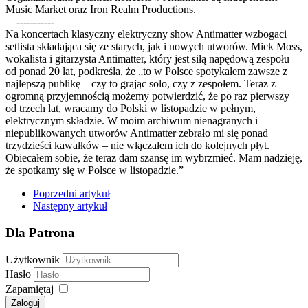
Music Market oraz Iron Realm Productions.
—-----------
Na koncertach klasyczny elektryczny show Antimatter wzbogaci
setlista składająca się ze starych, jak i nowych utworów. Mick Moss,
wokalista i gitarzysta Antimatter, który jest siłą napędową zespołu
od ponad 20 lat, podkreśla, że „to w Polsce spotykałem zawsze z
najlepszą publikę – czy to grając solo, czy z zespołem. Teraz z
ogromną przyjemnością możemy potwierdzić, że po raz pierwszy
od trzech lat, wracamy do Polski w listopadzie w pełnym,
elektrycznym składzie. W moim archiwum nienagranych i
niepublikowanych utworów Antimatter zebrało mi się ponad
trzydzieści kawałków – nie włączałem ich do kolejnych płyt.
Obiecałem sobie, że teraz dam szansę im wybrzmieć. Mam nadzieję,
że spotkamy się w Polsce w listopadzie.”
Poprzedni artykuł
Następny artykuł
Dla Patrona
Użytkownik
Hasło
Zapamiętaj
Zaloguj