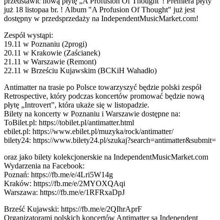
przedstawić nową płytę „A Profusion Of Thought”! Premiera płyty
już 18 listopaa br. ! Album "A Profusion Of Thought" już jest
dostępny w przedsprzedaży na IndependentMusicMarket.com!
Zespół wystąpi:
19.11 w Poznaniu (2progi)
20.11 w Krakowie (Zaścianek)
21.11 w Warszawie (Remont)
22.11 w Brześciu Kujawskim (BCKiH Wahadło)
Antimatter na trasie po Polsce towarzyszyć będzie polski zespół
Retrospective, który podczas koncertów promować będzie nową
płytę „Introvert”, która ukaże się w listopadzie.
Bilety na koncerty w Poznaniu i Warszawie dostępne na:
ToBilet.pl: https://tobilet.pl/antimatter.html
ebilet.pl: https://www.ebilet.pl/muzyka/rock/antimatter/
bilety24: https://www.bilety24.pl/szukaj?search=antimatter&submit=
oraz jako bilety kolekcjonerskie na IndependentMusicMarket.com
Wydarzenia na Facebook:
Poznań: https://fb.me/e/4Lri5W14g
Kraków: https://fb.me/e/2MYOXQAqi
Warszawa: https://fb.me/e/1RFRxaDpJ
Brześć Kujawski: https://fb.me/e/2QIhrAprF
Organizatorami polskich koncertów Antimatter są Independent