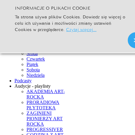
INFORMACJE O PLIKACH COOKIE
Szukaj...
Ta strona używa plików Cookies. Dowiedz się więcej o
Go
celu ich używania i możliwości zmiany ustawień
Strona Główna
Cookies w przeglądarce.
Czytaj więcej...
Newsy
Ramówka
Poniedziałek
Wtorek
Środa
Czwartek
Piątek
Sobota
Niedziela
Podcasty
Audycje - playlisty
AKADEMIA ART-
ROCKA
PRORADIOWA
PŁYTOTEKA
ZAGINIENI
PIONIERZY ART
ROCKA
PROGRESSIVER
GODZINA Z ART