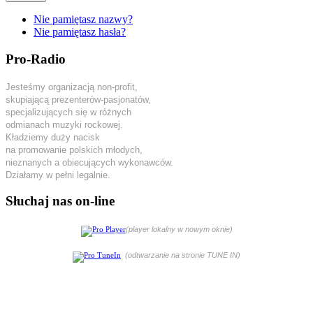
Nie pamiętasz nazwy?
Nie pamiętasz hasła?
Pro-Radio
Jesteśmy organizacją non-profit,
skupiającą prezenterów-pasjonatów,
specjalizujących się w różnych
odmianach muzyki rockowej.
Kładziemy duży nacisk
na promowanie polskich młodych,
nieznanych a obiecujących wykonawców.
Działamy w pełni legalnie.
Słuchaj nas on-line
(player lokalny w nowym oknie)
(odtwarzanie na stronie TUNE IN)