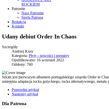
ROCKIEM
Patronite
Nasz Patronite
Strefa Patrona
Redakcja
Kontakt
Udany debiut Order In Chaos
Szczegóły
Andrzej Kusy
Kategoria:
Płyty - nowości i premiery
Opublikowano: 16 wrzesień 2022
Odsłony: 760
S(k)in jest pierwszym albumem portugalskiego zespołu Order in Cha
umiejętna adaptacja rocka gotyckiego, rocka alternatywnego, metalu 
Poprzedni artykuł
Następny artykuł
Dla Patrona