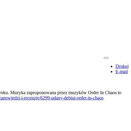
Drukuj
E-mail
022 roku. Muzyka zaproponowana przez muzyków Order In Chaos to
-zapowiedzi-i-recenzje/6299-udany-debiut-order-in-chaos