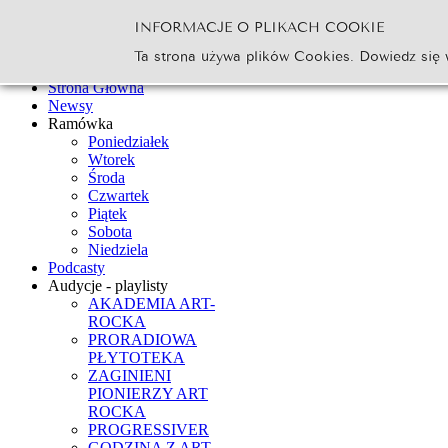
INFORMACJE O PLIKACH COOKIE
Szukaj...
Ta strona używa plików Cookies. Dowiedz się 
Go
Strona Główna
Newsy
Ramówka
Poniedziałek
Wtorek
Środa
Czwartek
Piątek
Sobota
Niedziela
Podcasty
Audycje - playlisty
AKADEMIA ART-
ROCKA
PRORADIOWA
PŁYTOTEKA
ZAGINIENI
PIONIERZY ART
ROCKA
PROGRESSIVER
GODZINA Z ART