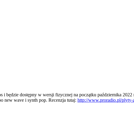
os i będzie dostępny w wersji fizycznej na początku października 2
po new wave i synth pop. Recenzja tutaj:
http://www.proradio.pl/plyty