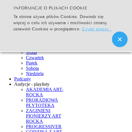
INFORMACJE O PLIKACH COOKIE
Szukaj...
Ta strona używa plików Cookies. Dowiedz się
Go
więcej o celu ich używania i możliwości zmiany
Strona Główna
ustawień Cookies w przeglądarce.
Czytaj więcej...
Newsy
Ramówka
Poniedziałek
Wtorek
Środa
Czwartek
Piątek
Sobota
Niedziela
Podcasty
Audycje - playlisty
AKADEMIA ART-
ROCKA
PRORADIOWA
PŁYTOTEKA
ZAGINIENI
PIONIERZY ART
ROCKA
PROGRESSIVER
GODZINA Z ART