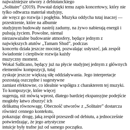
najważniejsze utwory z debiutanckiego
„Solitaire” (2019). Powstał dzięki temu zapis koncertowy, który nie
tylko odtwarza materiał studyjny,
ale wręcz go rozwija i pogłębia. Muzyka oddycha tutaj inaczej —
przestrzenie, które na albumie
studyjnym budowały nastrój zadumy, na żywo nabierają energii i
pulsują życiem. Powolne, niemal
niezauważalne budowanie atmosfery, będące jednym z
największych atutów „Tamam Shud”, podczas
koncertu działa jeszcze mocniej, pozwalając usłyszeć, jak zespół
świadomie i cierpliwie rozwija każdy
muzyczny moment.
Wokal Sallicano, będący już na płycie studyjnej jednym z głównych
elementów kompozycji, tutaj
zyskuje jeszcze większą siłę oddziaływania. Jego interpretacje
pozostają oszczędne i sugestywne
zamiast efektowne, co idealnie współgra z charakterem tej muzyki.
To kompozycje, które więcej
sugerują, niż mówią wprost, dlatego bardziej ekspansyjne podejście
mogłoby łatwo zburzyć ich
delikatną równowagę. Obecność utworów z „Solitaire” dostarcza
również cennego kontekstu,
pokazując drogę, jaką zespół przeszedł od debiutu, a jednocześnie
potwierdzając, że jego artystyczne
intuicje były trafne już od samego początku.