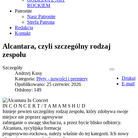
ROCKIEM
Patronite
Nasz Patronite
Strefa Patrona
Redakcja
Kontakt
Alcantara, czyli szczególny rodzaj
zespołu
Szczegóły
Andrzej Kusy
Drukuj
Kategoria:
Płyty - nowości i premiery
E-mail
Opublikowano: 25 czerwiec 2026
Odsłony: 149
IN C O N C E R T / T A M A M S H U D
Istnieje pewien szczególny rodzaj zespołu, który zdobywa swoje
miejsce nie poprzez agresywne
zabieganie o uwagę słuchacza, a przez bycie blisko odbiorcy.
Alcantara, sycylijska formacja
progresywno-rockowa, należy właśnie do tej kategorii. Ich nowy