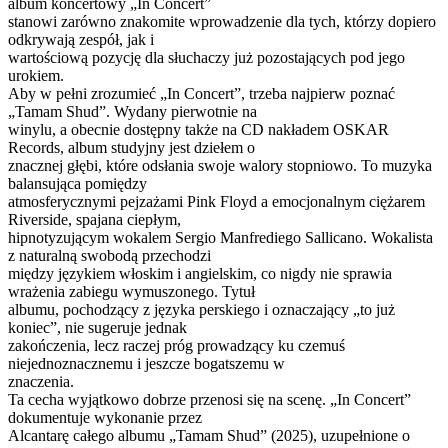
album koncertowy „In Concert”
stanowi zarówno znakomite wprowadzenie dla tych, którzy dopiero
odkrywają zespół, jak i
wartościową pozycję dla słuchaczy już pozostających pod jego
urokiem.
Aby w pełni zrozumieć „In Concert”, trzeba najpierw poznać
„Tamam Shud”. Wydany pierwotnie na
winylu, a obecnie dostępny także na CD nakładem OSKAR
Records, album studyjny jest dziełem o
znacznej głębi, które odsłania swoje walory stopniowo. To muzyka
balansująca pomiędzy
atmosferycznymi pejzażami Pink Floyd a emocjonalnym ciężarem
Riverside, spajana ciepłym,
hipnotyzującym wokalem Sergio Manfrediego Sallicano. Wokalista
z naturalną swobodą przechodzi
między językiem włoskim i angielskim, co nigdy nie sprawia
wrażenia zabiegu wymuszonego. Tytuł
albumu, pochodzący z języka perskiego i oznaczający „to już
koniec”, nie sugeruje jednak
zakończenia, lecz raczej próg prowadzący ku czemuś
niejednoznacznemu i jeszcze bogatszemu w
znaczenia.
Ta cecha wyjątkowo dobrze przenosi się na scenę. „In Concert”
dokumentuje wykonanie przez
Alcantarę całego albumu „Tamam Shud” (2025), uzupełnione o