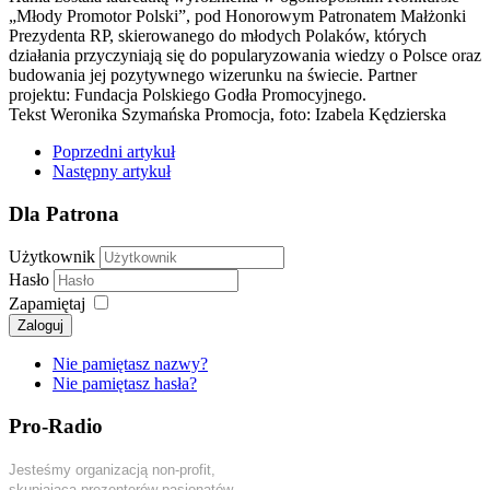
„Młody Promotor Polski”, pod Honorowym Patronatem Małżonki
Prezydenta RP, skierowanego do młodych Polaków, których
działania przyczyniają się do popularyzowania wiedzy o Polsce oraz
budowania jej pozytywnego wizerunku na świecie. Partner
projektu: Fundacja Polskiego Godła Promocyjnego.
Tekst Weronika Szymańska Promocja, foto: Izabela Kędzierska
Poprzedni artykuł
Następny artykuł
Dla Patrona
Użytkownik
Hasło
Zapamiętaj
Zaloguj
Nie pamiętasz nazwy?
Nie pamiętasz hasła?
Pro-Radio
Jesteśmy organizacją non-profit,
skupiającą prezenterów-pasjonatów,