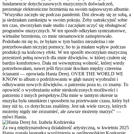
fundamencie dotychczasowych muzycznych doświadczeń,
prezentuje elektroniczne brzmienia na swoim najnowszym albumie.
"Wszystko zaczęło się podczas pandemii. Dni zlewały się ze sobą, a
ja siedziałam zamknięta w swoim pokoju. Żeby uatrakcyjnić sobie
ten czas, stworzyłam małe studio i zaczęłam uczyć się obsługiwać
programów muzycznych. W ten sposób odkryłam syntezatorowe,
wirtualne brzmienia, co mnie niesamowicie zainspirowało.
Podobało mi się to, że byłam w tym bardzo niezależna i nie
potrzebowałam niczyjej pomocy, bo to ja miałam wpływ podczas
produkcji na końcowy efekt. W ten sposób stworzyłam muzyczną
przestrzeń pełną nowych dla mnie dźwięków, w której czułem się
bardzo komfortowo. Dała mi wewnętrzną wolność, której wtedy
potrzebowałam, nawet jeśli fizycznie tkwiłam między czterema
ścianami — opowiada Hania Derej. OVER THE WORLD WE
KNOW to album o podróżowaniu w głąb naszej wyobraźni i
odkrywaniu nowych dźwięków, o patrzeniu poza to, co znamy. To
opowieść o wyobrażaniu sobie nieskończonych możliwości i
patrzeniu z innych perspektyw.Dla mnie w tamtym okresie ta
muzyka była ratunkiem i sposobem na przetrwanie czasu, który był
inny niż to, co dotychczas znaliśmy. Jest tak wiele rzeczy, których
możemy nigdy nie zrozumieć, ale zawsze możemy marzyć" —
mówi Hania.
Za swą międzynarodową działalność artystyczną, w kwietniu 2025
Hania została laureatką wyróżnienia w ogólnopolskim Konkursie