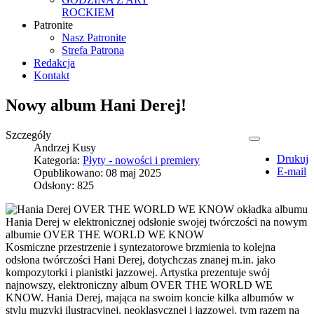
ROCKIEM
Patronite
Nasz Patronite
Strefa Patrona
Redakcja
Kontakt
Nowy album Hani Derej!
Szczegóły
Andrzej Kusy
Drukuj
Kategoria:
Płyty - nowości i premiery
E-mail
Opublikowano: 08 maj 2025
Odsłony: 825
Hania Derej w elektronicznej odsłonie swojej twórczości na nowym
albumie OVER THE WORLD WE KNOW
Kosmiczne przestrzenie i syntezatorowe brzmienia to kolejna
odsłona twórczości Hani Derej, dotychczas znanej m.in. jako
kompozytorki i pianistki jazzowej. Artystka prezentuje swój
najnowszy, elektroniczny album OVER THE WORLD WE
KNOW. Hania Derej, mająca na swoim koncie kilka albumów w
stylu muzyki ilustracyjnej, neoklasycznej i jazzowej, tym razem na