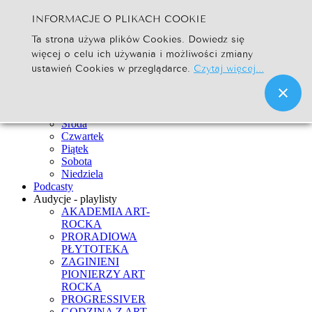
INFORMACJE O PLIKACH COOKIE
Szukaj...
Ta strona używa plików Cookies. Dowiedz się
Go
więcej o celu ich używania i możliwości zmiany
Strona Główna
ustawień Cookies w przeglądarce.
Czytaj więcej...
Newsy
Ramówka
Poniedziałek
Wtorek
Środa
Czwartek
Piątek
Sobota
Niedziela
Podcasty
Audycje - playlisty
AKADEMIA ART-
ROCKA
PRORADIOWA
PŁYTOTEKA
ZAGINIENI
PIONIERZY ART
ROCKA
PROGRESSIVER
GODZINA Z ART