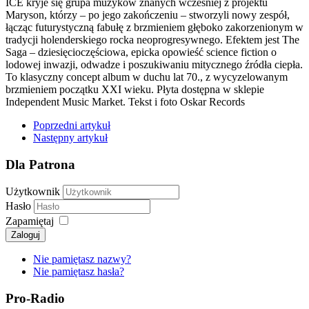
ICE kryje się grupa muzyków znanych wcześniej z projektu
Maryson, którzy – po jego zakończeniu – stworzyli nowy zespół,
łącząc futurystyczną fabułę z brzmieniem głęboko zakorzenionym w
tradycji holenderskiego rocka neoprogresywnego. Efektem jest The
Saga – dziesięcioczęściowa, epicka opowieść science fiction o
lodowej inwazji, odwadze i poszukiwaniu mitycznego źródła ciepła.
To klasyczny concept album w duchu lat 70., z wycyzelowanym
brzmieniem początku XXI wieku. Płyta dostępna w sklepie
Independent Music Market. Tekst i foto Oskar Records
Poprzedni artykuł
Następny artykuł
Dla Patrona
Użytkownik
Hasło
Zapamiętaj
Zaloguj
Nie pamiętasz nazwy?
Nie pamiętasz hasła?
Pro-Radio