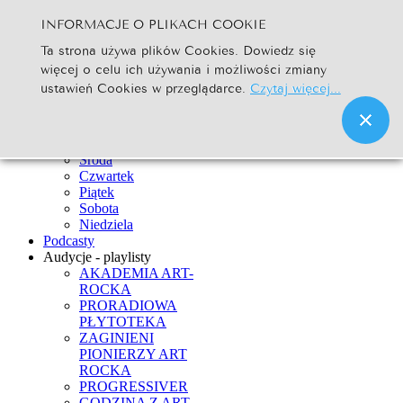
INFORMACJE O PLIKACH COOKIE
Szukaj...
Ta strona używa plików Cookies. Dowiedz się
Go
więcej o celu ich używania i możliwości zmiany
Strona Główna
ustawień Cookies w przeglądarce.
Czytaj więcej...
Newsy
Ramówka
Poniedziałek
Wtorek
Środa
Czwartek
Piątek
Sobota
Niedziela
Podcasty
Audycje - playlisty
AKADEMIA ART-
ROCKA
PRORADIOWA
PŁYTOTEKA
ZAGINIENI
PIONIERZY ART
ROCKA
PROGRESSIVER
GODZINA Z ART