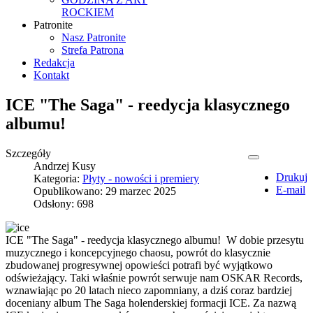
ROCKIEM
Patronite
Nasz Patronite
Strefa Patrona
Redakcja
Kontakt
ICE "The Saga" - reedycja klasycznego
albumu!
Szczegóły
Andrzej Kusy
Drukuj
Kategoria:
Płyty - nowości i premiery
E-mail
Opublikowano: 29 marzec 2025
Odsłony: 698
ICE "The Saga" - reedycja klasycznego albumu! W dobie przesytu
muzycznego i koncepcyjnego chaosu, powrót do klasycznie
zbudowanej progresywnej opowieści potrafi być wyjątkowo
odświeżający. Taki właśnie powrót serwuje nam OSKAR Records,
wznawiając po 20 latach nieco zapomniany, a dziś coraz bardziej
doceniany album The Saga holenderskiej formacji ICE. Za nazwą