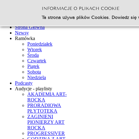
INFORMACJE O PLIKACH COOKIE
Szukaj...
Ta strona używa plików Cookies. Dowiedz się 
Go
Strona Główna
Newsy
Ramówka
Poniedziałek
Wtorek
Środa
Czwartek
Piątek
Sobota
Niedziela
Podcasty
Audycje - playlisty
AKADEMIA ART-
ROCKA
PRORADIOWA
PŁYTOTEKA
ZAGINIENI
PIONIERZY ART
ROCKA
PROGRESSIVER
GODZINA Z ART