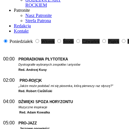
ROCKIEM
Patronite
Nasz Patronite
Strefa Patrona
Redakcja
Kontakt
Poniedziałek
Wtorek
Środa
Czwartek
Piątek
00:00
PRORADIOWA PŁYTOTEKA
Dyskografie wybranych zespołów i artystów
Red. Andrzej Kusy
02:00
PRO-RO(C)K
„Jakże może podobać mi się piosenka, którą pierwszy raz słyszę?”
Red. Robert Cieśliński
04:00
DŹWIĘKI SPOZA HORYZONTU
Muzyczne inspiracje
Red. Adam Kowalka
05:00
PRO-JAZZ
Jazzowe opowieści