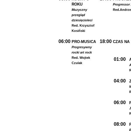
ROKU
Progressor 
Muzyczny
Red.
Andrze
przegląd
dziesięcioleci
Red. Krzysztof
Kosiński
06:00
18:00
PRO-MUSICA
CZAS NA
Progresywny
rock
i art rock
Red. Wojtek
01:00
Czulak
A
R
04:00
R
06:00
R
08:00