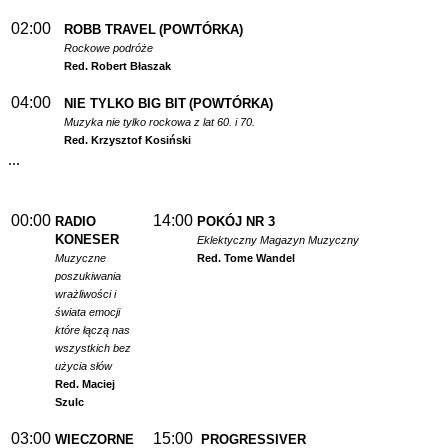
02:00
ROBB TRAVEL
(POWTÓRKA)
Rockowe podróże
Red. Robert Błaszak
04:00
NIE TYLKO BIG BIT
(POWTÓRKA)
Muzyka nie tylko rockowa z lat 60. i 70.
Red. Krzysztof Kosiński
...
00:00
14:00
RADIO
POKÓJ NR 3
KONESER
Eklektyczny Magazyn Muzyczny
Muzyczne
Red. Tome Wandel
poszukiwania
wrażliwości i
świata emocji
które łączą nas
wszystkich bez
użycia słów
Red. Maciej
Szulc
03:00
15:00
WIECZORNE
PROGRESSIVER