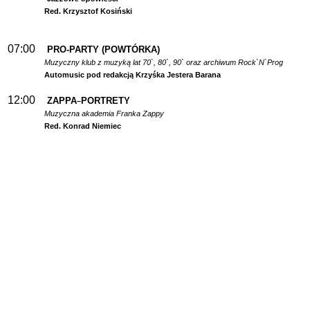
Red. Krzysztof Kosiński
07:00
PRO-PARTY (POWTÓRKA)
Muzyczny klub z muzyką lat 70`, 80`, 90` oraz archiwum Rock`N`Prog
Automusic pod redakcją Krzyśka Jestera Barana
12:00
ZAPPA
PORTRETY
–
Muzyczna akademia Franka Zappy
Red. Konrad Niemiec