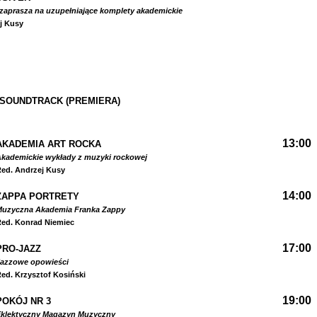
zaprasza na uzupełniające komplety akademickie
j Kusy
 SOUNDTRACK (PREMIERA)
13:00
AKADEMIA ART ROCKA
kademickie wykłady z muzyki rockowej
ed. Andrzej Kusy
14:00
ZAPPA PORTRETY
Muzyczna Akademia Franka Zappy
ed. Konrad Niemiec
17:00
PRO-JAZZ
Jazzowe opowieści
ed. Krzysztof Kosiński
19:00
POKÓJ NR 3
Eklektyczny Magazyn Muzyczny