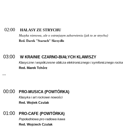
02:00
HAŁASY ZE STRYCHU
Muzyka nienowa, ale o ostrzejszym zabarwieniu (jak to ze strychu)
Red. Darek "Staruch" Skrzydło
03:00
W
KRAINIE CZARNO-BIAŁYCH KLAWISZY
Klasyczne i współczesne oblicza elektronicznego i symfonicznego rocka
Red. Marek Tchórz
...
00:00
PRO-MUSICA (POWTÓRKA)
Klasyka i art rockowe nowości
Red. Wojtek Czulak
01:00
PRO-CAFE (POWTÓRKA)
Popołudniowa pro-radiowa kawa
Red. Wojciech Czulak