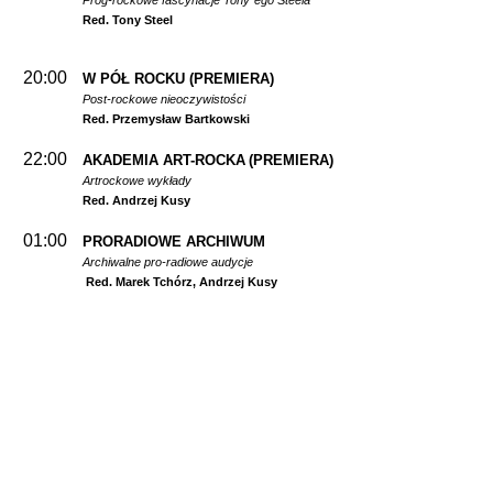
Prog-rockowe fascynacje Tony`ego Steela
Red. Tony Steel
20:00
W PÓŁ ROCKU
(PREMIERA)
Post-rockowe nieoczywistości
Red. Przemysław Bartkowski
22:00
AKADEMIA ART-ROCKA
(PREMIERA)
Artrockowe wykłady
Red. Andrzej Kusy
01:00
PRORADIOWE ARCHIWUM
Archiwalne pro-radiowe audycje
Red. Marek Tchórz, Andrzej Kusy