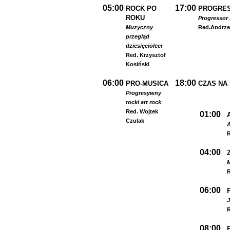
05:00
17:00
ROCK PO
PROGRES
ROKU
Progressor 
Muzyczny
Red.
Andrze
przegląd
dziesięcioleci
Red. Krzysztof
Kosiński
06:00
18:00
PRO-MUSICA
CZAS NA
Progresywny
rock
i art rock
Red. Wojtek
01:00
Czulak
A
R
04:00
R
06:00
R
08:00