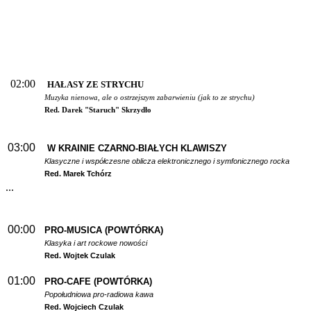
02:00
HAŁASY ZE STRYCHU
Muzyka nienowa, ale o ostrzejszym zabarwieniu (jak to ze strychu)
Red. Darek "Staruch" Skrzydło
03:00
W
KRAINIE CZARNO-BIAŁYCH KLAWISZY
Klasyczne i współczesne oblicza elektronicznego i symfonicznego rocka
Red. Marek Tchórz
...
00:00
PRO-MUSICA (POWTÓRKA)
Klasyka i art rockowe nowości
Red. Wojtek Czulak
01:00
PRO-CAFE (POWTÓRKA)
Popołudniowa pro-radiowa kawa
Red. Wojciech Czulak