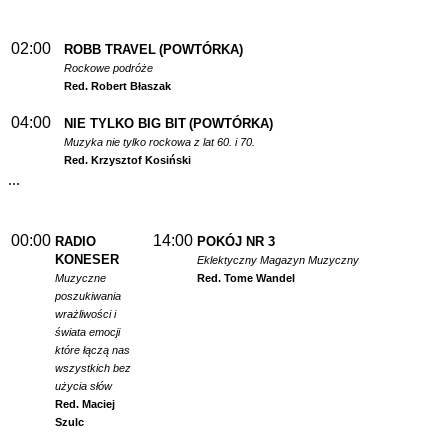
02:00
ROBB TRAVEL
(POWTÓRKA)
Rockowe podróże
Red. Robert Błaszak
04:00
NIE TYLKO BIG BIT
(POWTÓRKA)
Muzyka nie tylko rockowa z lat 60. i 70.
Red. Krzysztof Kosiński
...
00:00
14:00
RADIO
POKÓJ NR 3
KONESER
Eklektyczny Magazyn Muzyczny
Muzyczne
Red. Tome Wandel
poszukiwania
wrażliwości i
świata emocji
które łączą nas
wszystkich bez
użycia słów
Red. Maciej
Szulc