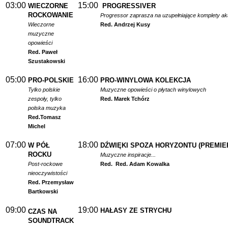
03:00
15:00
WIECZORNE
PROGRESSIVER
ROCKOWANIE
Progressor zaprasza na uzupełniające komplety a
Wieczorne
Red. Andrzej Kusy
muzyczne
opowieści
Red. Paweł
Szustakowski
05:00
16:00
PRO-POLSKIE
PRO-WINYLOWA KOLEKCJA
Tylko polskie
Muzyczne opowieści o płytach winylowych
zespoły, tylko
Red. Marek Tchórz
polska muzyka
Red.
Tomasz
Michel
07:00
18:00
W PÓŁ
DŹWIĘKI SPOZA HORYZONTU (PREMIE
ROCKU
Muzyczne inspiracje...
Post-rockowe
Red.
Red. Adam Kowalka
nieoczywistości
Red. Przemysław
Bartkowski
09:00
19:00
HAŁASY ZE STRYCHU
CZAS NA
SOUNDTRACK