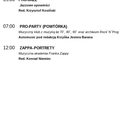
Jazzowe opowieści
Red. Krzysztof Kosiński
07:00
PRO-PARTY (POWTÓRKA)
Muzyczny klub z muzyką lat 70`, 80`, 90` oraz archiwum Rock`N`Prog
Automusic pod redakcją Krzyśka Jestera Barana
12:00
ZAPPA
PORTRETY
–
Muzyczna akademia Franka Zappy
Red. Konrad Niemiec