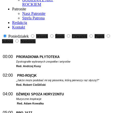
ROCKIEM
Patronite
Nasz Patronite
Strefa Patrona
Redakcja
Kontakt
Poniedziałek
Wtorek
Środa
Czwartek
Piątek
Sobota
Niedziela
00:00
PRORADIOWA PŁYTOTEKA
Dyskografie wybranych zespołów i artystów
Red. Andrzej Kusy
02:00
PRO-RO(C)K
„Jakże może podobać mi się piosenka, którą pierwszy raz słyszę?”
Red. Robert Cieśliński
04:00
DŹWIĘKI SPOZA HORYZONTU
Muzyczne inspiracje
Red. Adam Kowalka
05:00
PRO-JAZZ