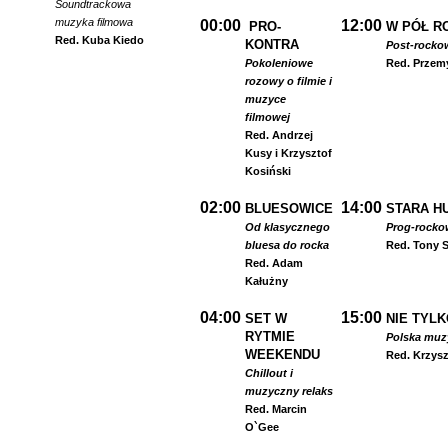
Soundtrackowa
muzyka filmowa
00:00
12:00
PRO-
W PÓŁ R
Red. Kuba Kiedo
KONTRA
Post-rocko
Pokoleniowe
Red. Przem
rozowy o filmie i
muzyce
filmowej
Red. Andrzej
Kusy i Krzysztof
Kosiński
02:00
14:00
BLUESOWICE
STARA HU
Od klasycznego
Prog-rocko
bluesa do rocka
Red. Tony S
Red. Adam
Kałużny
04:00
15:00
SET W
NIE TYLK
RYTMIE
Polska muzyk
WEEKENDU
Red. Krzysz
Chillout i
muzyczny relaks
Red. Marcin
O`Gee