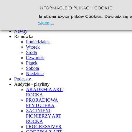
INFORMACJE O PLIKACH COOKIE
Szukaj...
Ta strona używa plików Cookies. Dowiedz się w
Go
więcej...
Strona Główna
Newsy
Ramówka
Poniedziałek
Wtorek
Środa
Czwartek
Piątek
Sobota
Niedziela
Podcasty
Audycje - playlisty
AKADEMIA ART-
ROCKA
PRORADIOWA
PŁYTOTEKA
ZAGINIENI
PIONIERZY ART
ROCKA
PROGRESSIVER
GODZINA Z ART