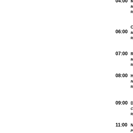
04:00
M
R
06:00
M
R
07:00
M
R
08:00
N
R
09:00
D
C
R
11:00
N
P