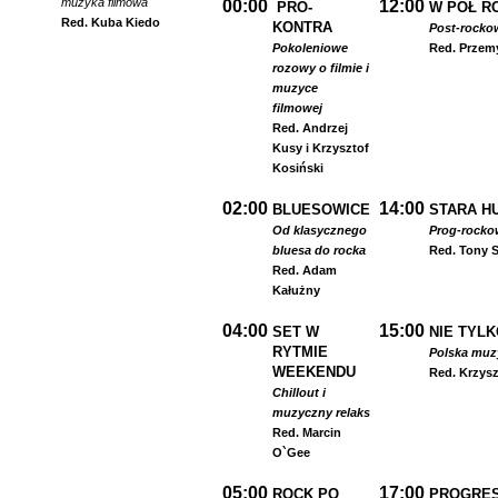
muzyka filmowa
00:00
12:00
PRO-
W PÓŁ R
Red. Kuba Kiedo
KONTRA
Post-rocko
Pokoleniowe
Red. Przem
rozowy o filmie i
muzyce
filmowej
Red. Andrzej
Kusy i Krzysztof
Kosiński
02:00
14:00
BLUESOWICE
STARA HU
Od klasycznego
Prog-rocko
bluesa do rocka
Red. Tony S
Red. Adam
Kałużny
04:00
15:00
SET W
NIE TYLK
RYTMIE
Polska muzyk
WEEKENDU
Red. Krzysz
Chillout i
muzyczny relaks
Red. Marcin
O`Gee
05:00
17:00
ROCK PO
PROGRES