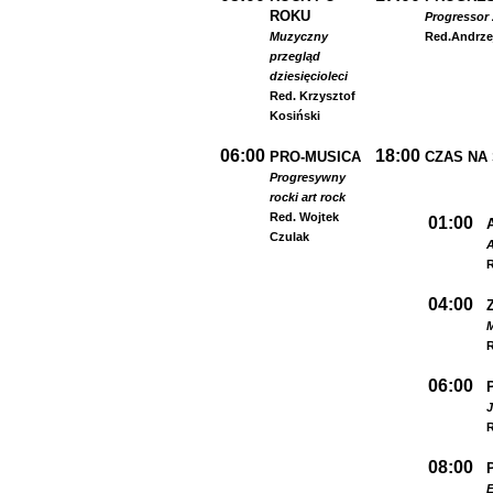
ROKU
Progressor 
Muzyczny
Red.
Andrze
przegląd
dziesięcioleci
Red. Krzysztof
Kosiński
06:00
18:00
PRO-MUSICA
CZAS NA
Progresywny
rock
i art rock
Red. Wojtek
01:00
Czulak
A
R
04:00
R
06:00
R
08:00