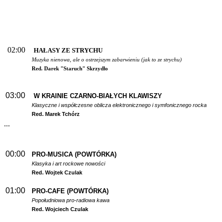
02:00
HAŁASY ZE STRYCHU
Muzyka nienowa, ale o ostrzejszym zabarwieniu (jak to ze strychu)
Red. Darek "Staruch" Skrzydło
03:00
W
KRAINIE CZARNO-BIAŁYCH KLAWISZY
Klasyczne i współczesne oblicza elektronicznego i symfonicznego rocka
Red. Marek Tchórz
...
00:00
PRO-MUSICA (POWTÓRKA)
Klasyka i art rockowe nowości
Red. Wojtek Czulak
01:00
PRO-CAFE (POWTÓRKA)
Popołudniowa pro-radiowa kawa
Red. Wojciech Czulak