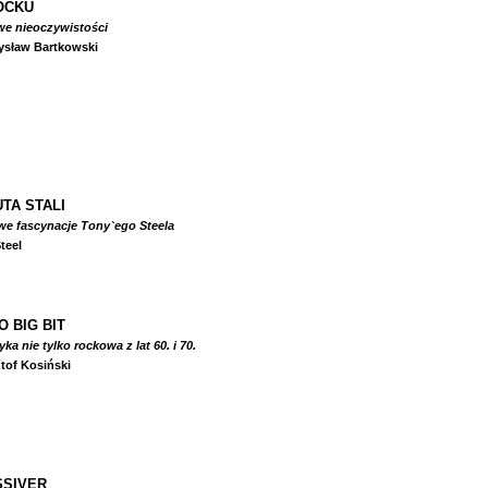
OCKU
we nieoczywistości
ysław Bartkowski
TA STALI
we fascynacje Tony`ego Steela
teel
O BIG BIT
a nie tylko rockowa z lat 60. i 70.
tof Kosiński
SIVER