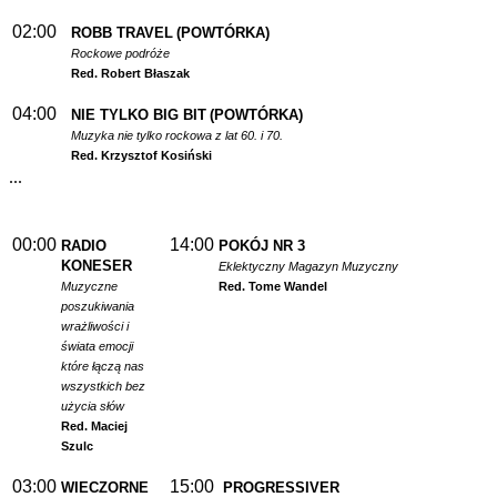
02:00
ROBB TRAVEL
(POWTÓRKA)
Rockowe podróże
Red. Robert Błaszak
04:00
NIE TYLKO BIG BIT
(POWTÓRKA)
Muzyka nie tylko rockowa z lat 60. i 70.
Red. Krzysztof Kosiński
...
00:00
14:00
RADIO
POKÓJ NR 3
KONESER
Eklektyczny Magazyn Muzyczny
Muzyczne
Red. Tome Wandel
poszukiwania
wrażliwości i
świata emocji
które łączą nas
wszystkich bez
użycia słów
Red. Maciej
Szulc
03:00
15:00
WIECZORNE
PROGRESSIVER