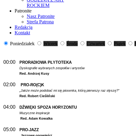
ROCKIEM
Patronite
Nasz Patronite
Strefa Patrona
Redakcja
Kontakt
Poniedziałek
Wtorek
Środa
Czwartek
Piątek
00:00
PRORADIOWA PŁYTOTEKA
Dyskografie wybranych zespołów i artystów
Red. Andrzej Kusy
02:00
PRO-RO(C)K
„Jakże może podobać mi się piosenka, którą pierwszy raz słyszę?”
Red. Robert Cieśliński
04:00
DŹWIĘKI SPOZA HORYZONTU
Muzyczne inspiracje
Red. Adam Kowalka
05:00
PRO-JAZZ
Jazzowe opowieści