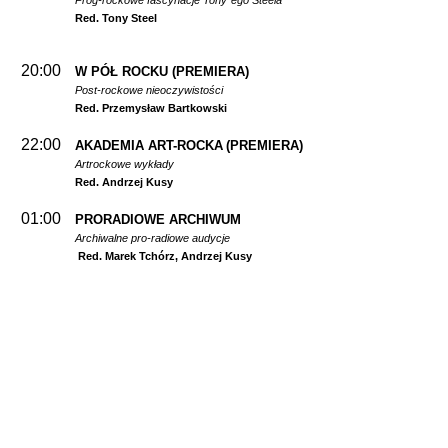
Prog-rockowe fascynacje Tony`ego Steela
Red. Tony Steel
20:00
W PÓŁ ROCKU
(PREMIERA)
Post-rockowe nieoczywistości
Red. Przemysław Bartkowski
22:00
AKADEMIA ART-ROCKA
(PREMIERA)
Artrockowe wykłady
Red. Andrzej Kusy
01:00
PRORADIOWE ARCHIWUM
Archiwalne pro-radiowe audycje
Red. Marek Tchórz, Andrzej Kusy