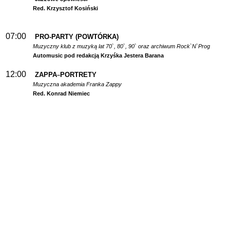
Red. Krzysztof Kosiński
07:00
PRO-PARTY (POWTÓRKA)
Muzyczny klub z muzyką lat 70`, 80`, 90` oraz archiwum Rock`N`Prog
Automusic pod redakcją Krzyśka Jestera Barana
12:00
ZAPPA
PORTRETY
–
Muzyczna akademia Franka Zappy
Red. Konrad Niemiec