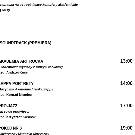
zaprasza na uzupełniające komplety akademickie
j Kusy
 SOUNDTRACK (PREMIERA)
13:00
AKADEMIA ART ROCKA
kademickie wykłady z muzyki rockowej
ed. Andrzej Kusy
14:00
ZAPPA PORTRETY
Muzyczna Akademia Franka Zappy
ed. Konrad Niemiec
17:00
PRO-JAZZ
Jazzowe opowieści
ed. Krzysztof Kosiński
19:00
POKÓJ NR 3
Eklektyczny Magazyn Muzyczny