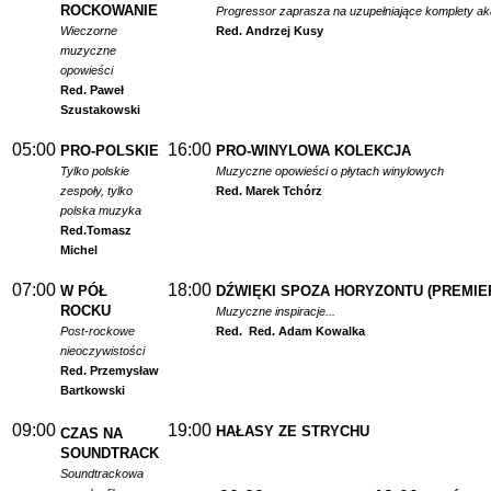
ROCKOWANIE
Progressor zaprasza na uzupełniające komplety a
Wieczorne
Red. Andrzej Kusy
muzyczne
opowieści
Red. Paweł
Szustakowski
05:00
16:00
PRO-POLSKIE
PRO-WINYLOWA KOLEKCJA
Tylko polskie
Muzyczne opowieści o płytach winylowych
zespoły, tylko
Red. Marek Tchórz
polska muzyka
Red.
Tomasz
Michel
07:00
18:00
W PÓŁ
DŹWIĘKI SPOZA HORYZONTU (PREMIE
ROCKU
Muzyczne inspiracje...
Post-rockowe
Red.
Red. Adam Kowalka
nieoczywistości
Red. Przemysław
Bartkowski
09:00
19:00
HAŁASY ZE STRYCHU
CZAS NA
SOUNDTRACK
Soundtrackowa