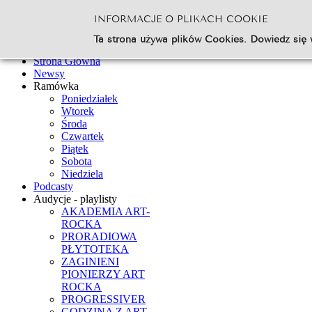
INFORMACJE O PLIKACH COOKIE
Szukaj...
Ta strona używa plików Cookies. Dowiedz się 
Go
Strona Główna
Newsy
Ramówka
Poniedziałek
Wtorek
Środa
Czwartek
Piątek
Sobota
Niedziela
Podcasty
Audycje - playlisty
AKADEMIA ART-
ROCKA
PRORADIOWA
PŁYTOTEKA
ZAGINIENI
PIONIERZY ART
ROCKA
PROGRESSIVER
GODZINA Z ART