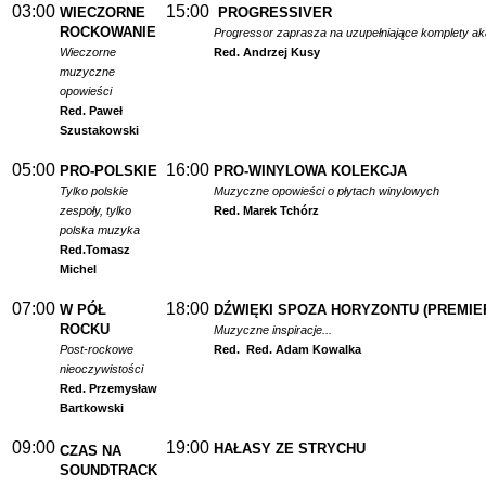
03:00
15:00
WIECZORNE
PROGRESSIVER
ROCKOWANIE
Progressor zaprasza na uzupełniające komplety a
Wieczorne
Red. Andrzej Kusy
muzyczne
opowieści
Red. Paweł
Szustakowski
05:00
16:00
PRO-POLSKIE
PRO-WINYLOWA KOLEKCJA
Tylko polskie
Muzyczne opowieści o płytach winylowych
zespoły, tylko
Red. Marek Tchórz
polska muzyka
Red.
Tomasz
Michel
07:00
18:00
W PÓŁ
DŹWIĘKI SPOZA HORYZONTU (PREMIE
ROCKU
Muzyczne inspiracje...
Post-rockowe
Red.
Red. Adam Kowalka
nieoczywistości
Red. Przemysław
Bartkowski
09:00
19:00
HAŁASY ZE STRYCHU
CZAS NA
SOUNDTRACK