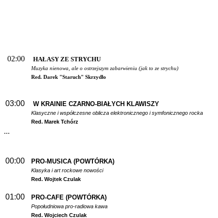
02:00
HAŁASY ZE STRYCHU
Muzyka nienowa, ale o ostrzejszym zabarwieniu (jak to ze strychu)
Red. Darek "Staruch" Skrzydło
03:00
W
KRAINIE CZARNO-BIAŁYCH KLAWISZY
Klasyczne i współczesne oblicza elektronicznego i symfonicznego rocka
Red. Marek Tchórz
...
00:00
PRO-MUSICA (POWTÓRKA)
Klasyka i art rockowe nowości
Red. Wojtek Czulak
01:00
PRO-CAFE (POWTÓRKA)
Popołudniowa pro-radiowa kawa
Red. Wojciech Czulak