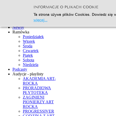
INFORMACJE O PLIKACH COOKIE
Szukaj...
Ta strona używa plików Cookies. Dowiedz się w
Go
więcej...
Strona Główna
Newsy
Ramówka
Poniedziałek
Wtorek
Środa
Czwartek
Piątek
Sobota
Niedziela
Podcasty
Audycje - playlisty
AKADEMIA ART-
ROCKA
PRORADIOWA
PŁYTOTEKA
ZAGINIENI
PIONIERZY ART
ROCKA
PROGRESSIVER
GODZINA Z ART