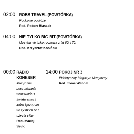
02:00
ROBB TRAVEL
(POWTÓRKA)
Rockowe podróże
Red. Robert Błaszak
04:00
NIE TYLKO BIG BIT
(POWTÓRKA)
Muzyka nie tylko rockowa z lat 60. i 70.
Red. Krzysztof Kosiński
...
00:00
14:00
RADIO
POKÓJ NR 3
KONESER
Eklektyczny Magazyn Muzyczny
Muzyczne
Red. Tome Wandel
poszukiwania
wrażliwości i
świata emocji
które łączą nas
wszystkich bez
użycia słów
Red. Maciej
Szulc