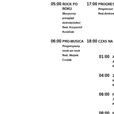
05:00
17:00
ROCK PO
PROGRES
ROKU
Progressor 
Muzyczny
Red.
Andrze
przegląd
dziesięcioleci
Red. Krzysztof
Kosiński
06:00
18:00
PRO-MUSICA
CZAS NA
Progresywny
rock
i art rock
Red. Wojtek
01:00
Czulak
A
R
04:00
R
06:00
R
08:00