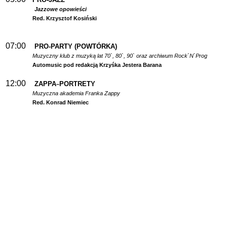
Jazzowe opowieści
Red. Krzysztof Kosiński
07:00
PRO-PARTY (POWTÓRKA)
Muzyczny klub z muzyką lat 70`, 80`, 90` oraz archiwum Rock`N`Prog
Automusic pod redakcją Krzyśka Jestera Barana
12:00
ZAPPA
PORTRETY
–
Muzyczna akademia Franka Zappy
Red. Konrad Niemiec