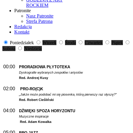
ROCKIEM
Patronite
Nasz Patronite
Strefa Patrona
Redakcja
Kontakt
Poniedziałek
Wtorek
Środa
Czwartek
Piątek
Sobota
Niedziela
00:00
PRORADIOWA PŁYTOTEKA
Dyskografie wybranych zespołów i artystów
Red. Andrzej Kusy
02:00
PRO-RO(C)K
„Jakże może podobać mi się piosenka, którą pierwszy raz słyszę?”
Red. Robert Cieśliński
04:00
DŹWIĘKI SPOZA HORYZONTU
Muzyczne inspiracje
Red. Adam Kowalka
05:00
PRO-JAZZ