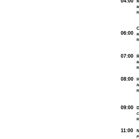
04:00
M
R
06:00
M
R
07:00
M
R
08:00
N
R
09:00
D
C
R
11:00
N
P