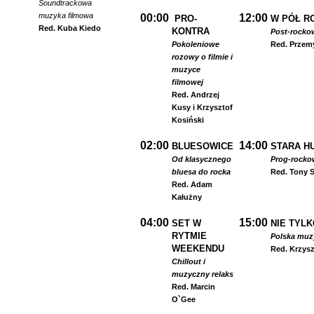
Soundtrackowa
muzyka filmowa
00:00
12:00
PRO-
W PÓŁ R
Red. Kuba Kiedo
KONTRA
Post-rocko
Pokoleniowe
Red. Przem
rozowy o filmie i
muzyce
filmowej
Red. Andrzej
Kusy i Krzysztof
Kosiński
02:00
14:00
BLUESOWICE
STARA HU
Od klasycznego
Prog-rocko
bluesa do rocka
Red. Tony S
Red. Adam
Kałużny
04:00
15:00
SET W
NIE TYLK
RYTMIE
Polska muzyk
WEEKENDU
Red. Krzysz
Chillout i
muzyczny relaks
Red. Marcin
O`Gee