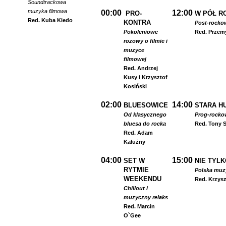
Soundtrackowa
muzyka filmowa
00:00
12:00
PRO-
W PÓŁ R
Red. Kuba Kiedo
KONTRA
Post-rocko
Pokoleniowe
Red. Przem
rozowy o filmie i
muzyce
filmowej
Red. Andrzej
Kusy i Krzysztof
Kosiński
02:00
14:00
BLUESOWICE
STARA HU
Od klasycznego
Prog-rocko
bluesa do rocka
Red. Tony S
Red. Adam
Kałużny
04:00
15:00
SET W
NIE TYLK
RYTMIE
Polska muzyk
WEEKENDU
Red. Krzysz
Chillout i
muzyczny relaks
Red. Marcin
O`Gee