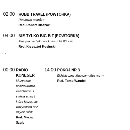
02:00
ROBB TRAVEL
(POWTÓRKA)
Rockowe podróże
Red. Robert Błaszak
04:00
NIE TYLKO BIG BIT
(POWTÓRKA)
Muzyka nie tylko rockowa z lat 60. i 70.
Red. Krzysztof Kosiński
...
00:00
14:00
RADIO
POKÓJ NR 3
KONESER
Eklektyczny Magazyn Muzyczny
Muzyczne
Red. Tome Wandel
poszukiwania
wrażliwości i
świata emocji
które łączą nas
wszystkich bez
użycia słów
Red. Maciej
Szulc