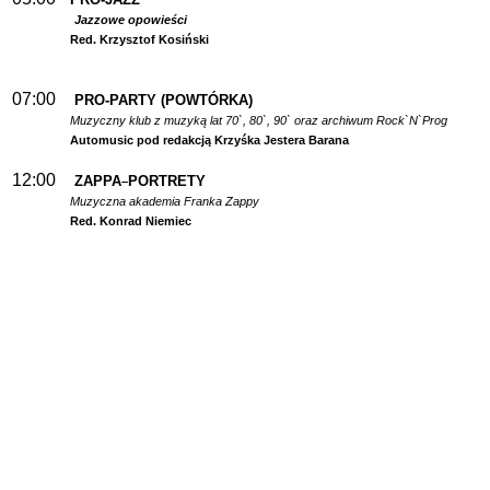
Jazzowe opowieści
Red. Krzysztof Kosiński
07:00
PRO-PARTY (POWTÓRKA)
Muzyczny klub z muzyką lat 70`, 80`, 90` oraz archiwum Rock`N`Prog
Automusic pod redakcją Krzyśka Jestera Barana
12:00
ZAPPA
PORTRETY
–
Muzyczna akademia Franka Zappy
Red. Konrad Niemiec