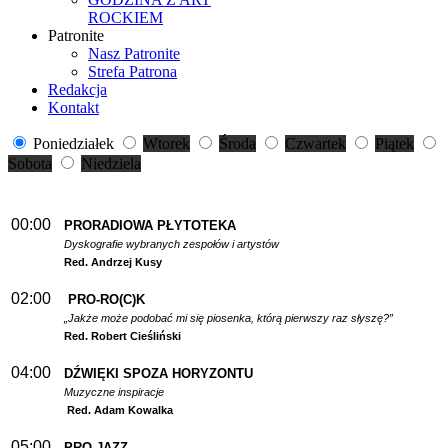
ROCKIEM
Patronite
Nasz Patronite
Strefa Patrona
Redakcja
Kontakt
Poniedziałek
Wtorek
Środa
Czwartek
Piątek
Sobota
Niedziela
00:00
PRORADIOWA PŁYTOTEKA
Dyskografie wybranych zespołów i artystów
Red. Andrzej Kusy
02:00
PRO-RO(C)K
„Jakże może podobać mi się piosenka, którą pierwszy raz słyszę?”
Red. Robert Cieśliński
04:00
DŹWIĘKI SPOZA HORYZONTU
Muzyczne inspiracje
Red. Adam Kowalka
05:00
PRO-JAZZ