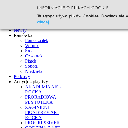
INFORMACJE O PLIKACH COOKIE
Szukaj...
Ta strona używa plików Cookies. Dowiedz się w
Go
więcej...
Strona Główna
Newsy
Ramówka
Poniedziałek
Wtorek
Środa
Czwartek
Piątek
Sobota
Niedziela
Podcasty
Audycje - playlisty
AKADEMIA ART-
ROCKA
PRORADIOWA
PŁYTOTEKA
ZAGINIENI
PIONIERZY ART
ROCKA
PROGRESSIVER
GODZINA Z ART