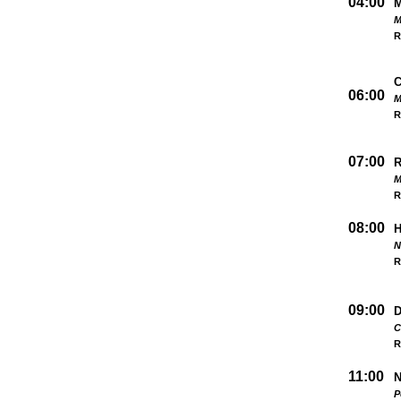
04:00
M
R
06:00
M
R
07:00
M
R
08:00
N
R
09:00
D
C
R
11:00
N
P