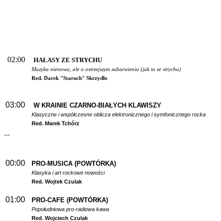
02:00
HAŁASY ZE STRYCHU
Muzyka nienowa, ale o ostrzejszym zabarwieniu (jak to ze strychu)
Red. Darek "Staruch" Skrzydło
03:00
W
KRAINIE CZARNO-BIAŁYCH KLAWISZY
Klasyczne i współczesne oblicza elektronicznego i symfonicznego rocka
Red. Marek Tchórz
...
00:00
PRO-MUSICA (POWTÓRKA)
Klasyka i art rockowe nowości
Red. Wojtek Czulak
01:00
PRO-CAFE (POWTÓRKA)
Popołudniowa pro-radiowa kawa
Red. Wojciech Czulak