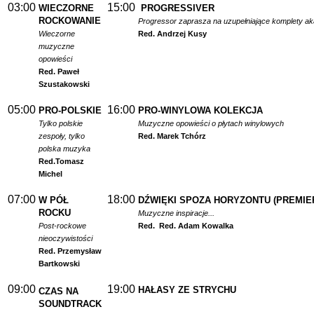
03:00
15:00
WIECZORNE
PROGRESSIVER
ROCKOWANIE
Progressor zaprasza na uzupełniające komplety a
Wieczorne
Red. Andrzej Kusy
muzyczne
opowieści
Red. Paweł
Szustakowski
05:00
16:00
PRO-POLSKIE
PRO-WINYLOWA KOLEKCJA
Tylko polskie
Muzyczne opowieści o płytach winylowych
zespoły, tylko
Red. Marek Tchórz
polska muzyka
Red.
Tomasz
Michel
07:00
18:00
W PÓŁ
DŹWIĘKI SPOZA HORYZONTU (PREMIE
ROCKU
Muzyczne inspiracje...
Post-rockowe
Red.
Red. Adam Kowalka
nieoczywistości
Red. Przemysław
Bartkowski
09:00
19:00
HAŁASY ZE STRYCHU
CZAS NA
SOUNDTRACK