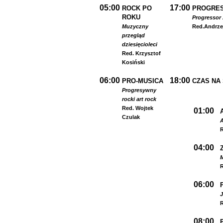
05:00
17:00
ROCK PO
PROGRES
ROKU
Progressor 
Muzyczny
Red.
Andrze
przegląd
dziesięcioleci
Red. Krzysztof
Kosiński
06:00
18:00
PRO-MUSICA
CZAS NA
Progresywny
rock
i art rock
Red. Wojtek
01:00
Czulak
A
R
04:00
R
06:00
R
08:00