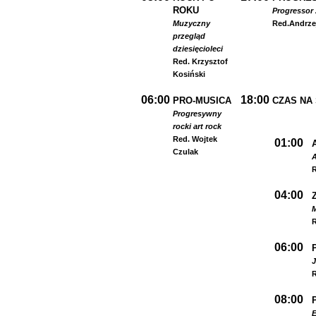
ROKU
Progressor 
Muzyczny
Red.
Andrze
przegląd
dziesięcioleci
Red. Krzysztof
Kosiński
06:00
18:00
PRO-MUSICA
CZAS NA
Progresywny
rock
i art rock
Red. Wojtek
01:00
Czulak
A
R
04:00
R
06:00
R
08:00