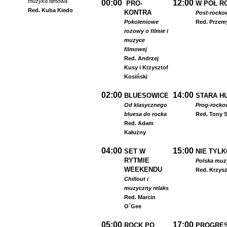
muzyka filmowa
00:00
12:00
PRO-
W PÓŁ R
Red. Kuba Kiedo
KONTRA
Post-rocko
Pokoleniowe
Red. Przem
rozowy o filmie i
muzyce
filmowej
Red. Andrzej
Kusy i Krzysztof
Kosiński
02:00
14:00
BLUESOWICE
STARA HU
Od klasycznego
Prog-rocko
bluesa do rocka
Red. Tony S
Red. Adam
Kałużny
04:00
15:00
SET W
NIE TYLK
RYTMIE
Polska muzyk
WEEKENDU
Red. Krzysz
Chillout i
muzyczny relaks
Red. Marcin
O`Gee
05:00
17:00
ROCK PO
PROGRES