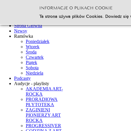
INFORMACJE O PLIKACH COOKIE
Szukaj...
Ta strona używa plików Cookies. Dowiedz się 
Go
Strona Główna
Newsy
Ramówka
Poniedziałek
Wtorek
Środa
Czwartek
Piątek
Sobota
Niedziela
Podcasty
Audycje - playlisty
AKADEMIA ART-
ROCKA
PRORADIOWA
PŁYTOTEKA
ZAGINIENI
PIONIERZY ART
ROCKA
PROGRESSIVER
GODZINA Z ART