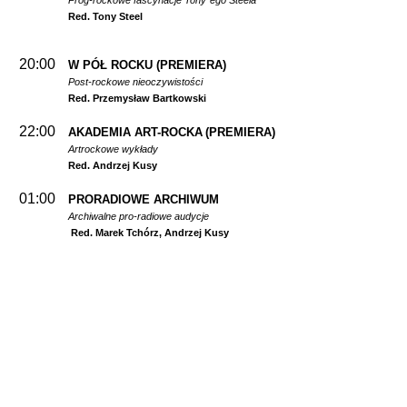
Prog-rockowe fascynacje Tony`ego Steela
Red. Tony Steel
20:00
W PÓŁ ROCKU
(PREMIERA)
Post-rockowe nieoczywistości
Red. Przemysław Bartkowski
22:00
AKADEMIA ART-ROCKA
(PREMIERA)
Artrockowe wykłady
Red. Andrzej Kusy
01:00
PRORADIOWE ARCHIWUM
Archiwalne pro-radiowe audycje
Red. Marek Tchórz, Andrzej Kusy