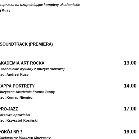
zaprasza na uzupełniające komplety akademickie
j Kusy
 SOUNDTRACK (PREMIERA)
13:00
AKADEMIA ART ROCKA
kademickie wykłady z muzyki rockowej
ed. Andrzej Kusy
14:00
ZAPPA PORTRETY
Muzyczna Akademia Franka Zappy
ed. Konrad Niemiec
17:00
PRO-JAZZ
Jazzowe opowieści
ed. Krzysztof Kosiński
19:00
POKÓJ NR 3
Eklektyczny Magazyn Muzyczny