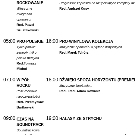
ROCKOWANIE
Progressor zaprasza na uzupełniające komplety a
Wieczorne
Red. Andrzej Kusy
muzyczne
opowieści
Red. Paweł
Szustakowski
05:00
16:00
PRO-POLSKIE
PRO-WINYLOWA KOLEKCJA
Tylko polskie
Muzyczne opowieści o płytach winylowych
zespoły, tylko
Red. Marek Tchórz
polska muzyka
Red.
Tomasz
Michel
07:00
18:00
W PÓŁ
DŹWIĘKI SPOZA HORYZONTU (PREMIE
ROCKU
Muzyczne inspiracje...
Post-rockowe
Red.
Red. Adam Kowalka
nieoczywistości
Red. Przemysław
Bartkowski
09:00
19:00
HAŁASY ZE STRYCHU
CZAS NA
SOUNDTRACK
Soundtrackowa