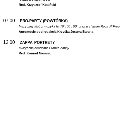
Red. Krzysztof Kosiński
07:00
PRO-PARTY (POWTÓRKA)
Muzyczny klub z muzyką lat 70`, 80`, 90` oraz archiwum Rock`N`Prog
Automusic pod redakcją Krzyśka Jestera Barana
12:00
ZAPPA
PORTRETY
–
Muzyczna akademia Franka Zappy
Red. Konrad Niemiec