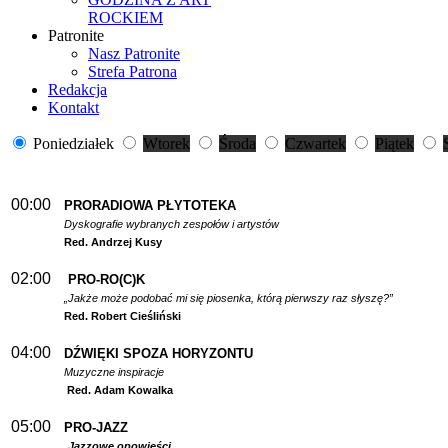
ROCKIEM
Patronite
Nasz Patronite
Strefa Patrona
Redakcja
Kontakt
Poniedziałek
Wtorek
Środa
Czwartek
Piątek
00:00
PRORADIOWA PŁYTOTEKA
Dyskografie wybranych zespołów i artystów
Red. Andrzej Kusy
02:00
PRO-RO(C)K
„Jakże może podobać mi się piosenka, którą pierwszy raz słyszę?”
Red. Robert Cieśliński
04:00
DŹWIĘKI SPOZA HORYZONTU
Muzyczne inspiracje
Red. Adam Kowalka
05:00
PRO-JAZZ
Jazzowe opowieści