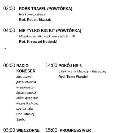
02:00
ROBB TRAVEL
(POWTÓRKA)
Rockowe podróże
Red. Robert Błaszak
04:00
NIE TYLKO BIG BIT
(POWTÓRKA)
Muzyka nie tylko rockowa z lat 60. i 70.
Red. Krzysztof Kosiński
...
00:00
14:00
RADIO
POKÓJ NR 3
KONESER
Eklektyczny Magazyn Muzyczny
Muzyczne
Red. Tome Wandel
poszukiwania
wrażliwości i
świata emocji
które łączą nas
wszystkich bez
użycia słów
Red. Maciej
Szulc
03:00
15:00
WIECZORNE
PROGRESSIVER