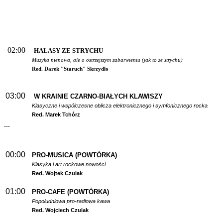
02:00
HAŁASY ZE STRYCHU
Muzyka nienowa, ale o ostrzejszym zabarwieniu (jak to ze strychu)
Red. Darek "Staruch" Skrzydło
03:00
W
KRAINIE CZARNO-BIAŁYCH KLAWISZY
Klasyczne i współczesne oblicza elektronicznego i symfonicznego rocka
Red. Marek Tchórz
...
00:00
PRO-MUSICA (POWTÓRKA)
Klasyka i art rockowe nowości
Red. Wojtek Czulak
01:00
PRO-CAFE (POWTÓRKA)
Popołudniowa pro-radiowa kawa
Red. Wojciech Czulak