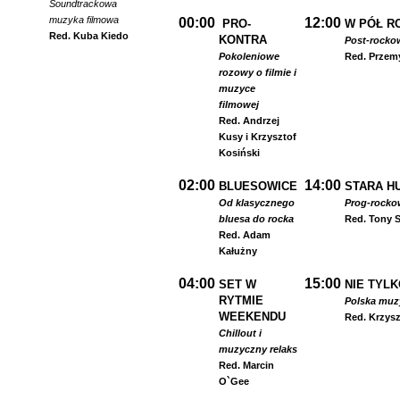
Soundtrackowa
muzyka filmowa
00:00
12:00
PRO-
W PÓŁ R
Red. Kuba Kiedo
KONTRA
Post-rocko
Pokoleniowe
Red. Przem
rozowy o filmie i
muzyce
filmowej
Red. Andrzej
Kusy i Krzysztof
Kosiński
02:00
14:00
BLUESOWICE
STARA HU
Od klasycznego
Prog-rocko
bluesa do rocka
Red. Tony S
Red. Adam
Kałużny
04:00
15:00
SET W
NIE TYLK
RYTMIE
Polska muzyk
WEEKENDU
Red. Krzysz
Chillout i
muzyczny relaks
Red. Marcin
O`Gee