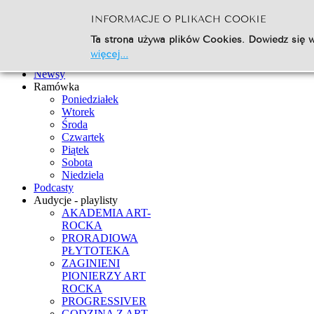
INFORMACJE O PLIKACH COOKIE
Szukaj...
Ta strona używa plików Cookies. Dowiedz się w
Go
więcej...
Strona Główna
Newsy
Ramówka
Poniedziałek
Wtorek
Środa
Czwartek
Piątek
Sobota
Niedziela
Podcasty
Audycje - playlisty
AKADEMIA ART-
ROCKA
PRORADIOWA
PŁYTOTEKA
ZAGINIENI
PIONIERZY ART
ROCKA
PROGRESSIVER
GODZINA Z ART