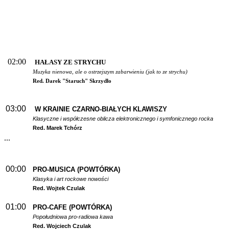
02:00
HAŁASY ZE STRYCHU
Muzyka nienowa, ale o ostrzejszym zabarwieniu (jak to ze strychu)
Red. Darek "Staruch" Skrzydło
03:00
W
KRAINIE CZARNO-BIAŁYCH KLAWISZY
Klasyczne i współczesne oblicza elektronicznego i symfonicznego rocka
Red. Marek Tchórz
...
00:00
PRO-MUSICA (POWTÓRKA)
Klasyka i art rockowe nowości
Red. Wojtek Czulak
01:00
PRO-CAFE (POWTÓRKA)
Popołudniowa pro-radiowa kawa
Red. Wojciech Czulak