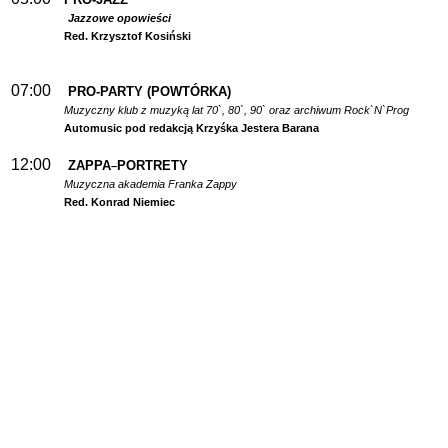
Jazzowe opowieści
Red. Krzysztof Kosiński
07:00
PRO-PARTY (POWTÓRKA)
Muzyczny klub z muzyką lat 70`, 80`, 90` oraz archiwum Rock`N`Prog
Automusic pod redakcją Krzyśka Jestera Barana
12:00
ZAPPA
PORTRETY
–
Muzyczna akademia Franka Zappy
Red. Konrad Niemiec