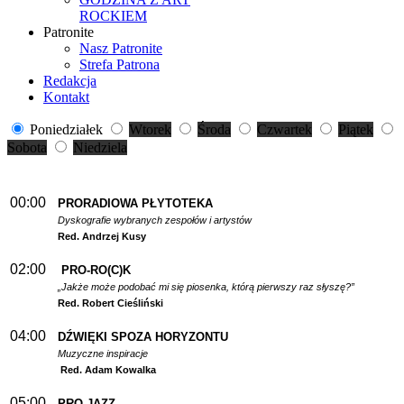
ROCKIEM
Patronite
Nasz Patronite
Strefa Patrona
Redakcja
Kontakt
Poniedziałek
Wtorek
Środa
Czwartek
Piątek
Sobota
Niedziela
00:00
PRORADIOWA PŁYTOTEKA
Dyskografie wybranych zespołów i artystów
Red. Andrzej Kusy
02:00
PRO-RO(C)K
„Jakże może podobać mi się piosenka, którą pierwszy raz słyszę?”
Red. Robert Cieśliński
04:00
DŹWIĘKI SPOZA HORYZONTU
Muzyczne inspiracje
Red. Adam Kowalka
05:00
PRO-JAZZ