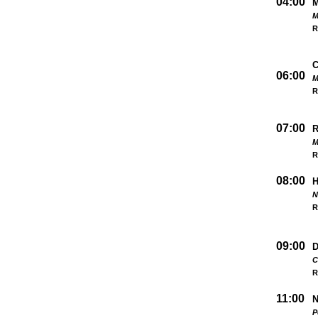
04:00
M
R
06:00
M
R
07:00
M
R
08:00
N
R
09:00
D
C
R
11:00
N
P