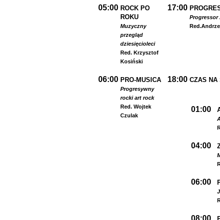
05:00
17:00
ROCK PO
PROGRES
ROKU
Progressor 
Muzyczny
Red.
Andrze
przegląd
dziesięcioleci
Red. Krzysztof
Kosiński
06:00
18:00
PRO-MUSICA
CZAS NA
Progresywny
rock
i art rock
Red. Wojtek
01:00
Czulak
A
R
04:00
R
06:00
R
08:00