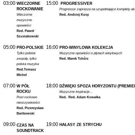
03:00
15:00
WIECZORNE
PROGRESSIVER
ROCKOWANIE
Progressor zaprasza na uzupełniające komplety a
Wieczorne
Red. Andrzej Kusy
muzyczne
opowieści
Red. Paweł
Szustakowski
05:00
16:00
PRO-POLSKIE
PRO-WINYLOWA KOLEKCJA
Tylko polskie
Muzyczne opowieści o płytach winylowych
zespoły, tylko
Red. Marek Tchórz
polska muzyka
Red.
Tomasz
Michel
07:00
18:00
W PÓŁ
DŹWIĘKI SPOZA HORYZONTU (PREMIE
ROCKU
Muzyczne inspiracje...
Post-rockowe
Red.
Red. Adam Kowalka
nieoczywistości
Red. Przemysław
Bartkowski
09:00
19:00
HAŁASY ZE STRYCHU
CZAS NA
SOUNDTRACK