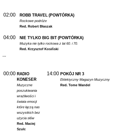
02:00
ROBB TRAVEL
(POWTÓRKA)
Rockowe podróże
Red. Robert Błaszak
04:00
NIE TYLKO BIG BIT
(POWTÓRKA)
Muzyka nie tylko rockowa z lat 60. i 70.
Red. Krzysztof Kosiński
...
00:00
14:00
RADIO
POKÓJ NR 3
KONESER
Eklektyczny Magazyn Muzyczny
Muzyczne
Red. Tome Wandel
poszukiwania
wrażliwości i
świata emocji
które łączą nas
wszystkich bez
użycia słów
Red. Maciej
Szulc