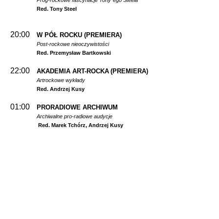
Prog-rockowe fascynacje Tony`ego Steela
Red. Tony Steel
20:00
W PÓŁ ROCKU
(PREMIERA)
Post-rockowe nieoczywistości
Red. Przemysław Bartkowski
22:00
AKADEMIA ART-ROCKA
(PREMIERA)
Artrockowe wykłady
Red. Andrzej Kusy
01:00
PRORADIOWE ARCHIWUM
Archiwalne pro-radiowe audycje
Red. Marek Tchórz, Andrzej Kusy