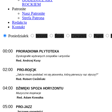
ROCKIEM
Patronite
Nasz Patronite
Strefa Patrona
Redakcja
Kontakt
Poniedziałek
Wtorek
Środa
Czwartek
Piątek
00:00
PRORADIOWA PŁYTOTEKA
Dyskografie wybranych zespołów i artystów
Red. Andrzej Kusy
02:00
PRO-RO(C)K
„Jakże może podobać mi się piosenka, którą pierwszy raz słyszę?”
Red. Robert Cieśliński
04:00
DŹWIĘKI SPOZA HORYZONTU
Muzyczne inspiracje
Red. Adam Kowalka
05:00
PRO-JAZZ
Jazzowe opowieści