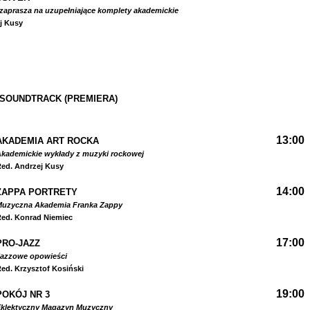
zaprasza na uzupełniające komplety akademickie
j Kusy
 SOUNDTRACK (PREMIERA)
13:00
AKADEMIA ART ROCKA
kademickie wykłady z muzyki rockowej
ed. Andrzej Kusy
14:00
ZAPPA PORTRETY
Muzyczna Akademia Franka Zappy
ed. Konrad Niemiec
17:00
PRO-JAZZ
Jazzowe opowieści
ed. Krzysztof Kosiński
19:00
POKÓJ NR 3
Eklektyczny Magazyn Muzyczny