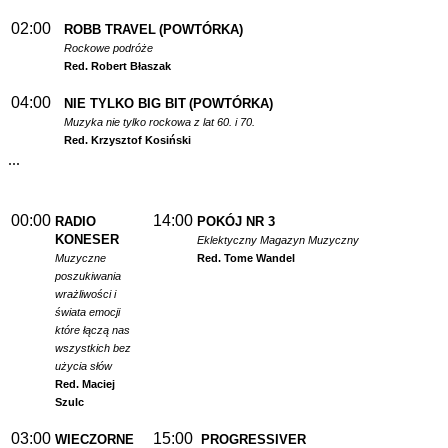
02:00
ROBB TRAVEL
(POWTÓRKA)
Rockowe podróże
Red. Robert Błaszak
04:00
NIE TYLKO BIG BIT
(POWTÓRKA)
Muzyka nie tylko rockowa z lat 60. i 70.
Red. Krzysztof Kosiński
...
00:00
14:00
RADIO
POKÓJ NR 3
KONESER
Eklektyczny Magazyn Muzyczny
Muzyczne
Red. Tome Wandel
poszukiwania
wrażliwości i
świata emocji
które łączą nas
wszystkich bez
użycia słów
Red. Maciej
Szulc
03:00
15:00
WIECZORNE
PROGRESSIVER