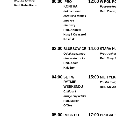
muzyka filmowa
00:00
12:00
PRO-
W PÓŁ R
Red. Kuba Kiedo
KONTRA
Post-rocko
Pokoleniowe
Red. Przem
rozowy o filmie i
muzyce
filmowej
Red. Andrzej
Kusy i Krzysztof
Kosiński
02:00
14:00
BLUESOWICE
STARA HU
Od klasycznego
Prog-rocko
bluesa do rocka
Red. Tony S
Red. Adam
Kałużny
04:00
15:00
SET W
NIE TYLK
RYTMIE
Polska muzyk
WEEKENDU
Red. Krzysz
Chillout i
muzyczny relaks
Red. Marcin
O`Gee
05:00
17:00
ROCK PO
PROGRES