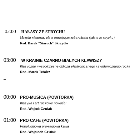
02:00
HAŁASY ZE STRYCHU
Muzyka nienowa, ale o ostrzejszym zabarwieniu (jak to ze strychu)
Red. Darek "Staruch" Skrzydło
03:00
W
KRAINIE CZARNO-BIAŁYCH KLAWISZY
Klasyczne i współczesne oblicza elektronicznego i symfonicznego rocka
Red. Marek Tchórz
...
00:00
PRO-MUSICA (POWTÓRKA)
Klasyka i art rockowe nowości
Red. Wojtek Czulak
01:00
PRO-CAFE (POWTÓRKA)
Popołudniowa pro-radiowa kawa
Red. Wojciech Czulak