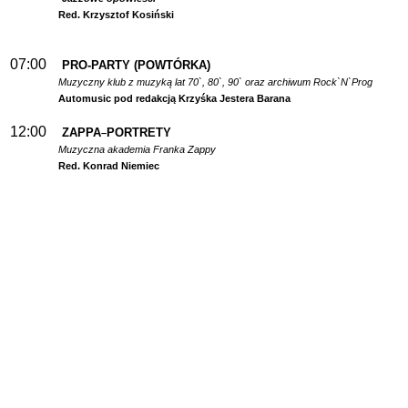
Red. Krzysztof Kosiński
07:00
PRO-PARTY (POWTÓRKA)
Muzyczny klub z muzyką lat 70`, 80`, 90` oraz archiwum Rock`N`Prog
Automusic pod redakcją Krzyśka Jestera Barana
12:00
ZAPPA
PORTRETY
–
Muzyczna akademia Franka Zappy
Red. Konrad Niemiec