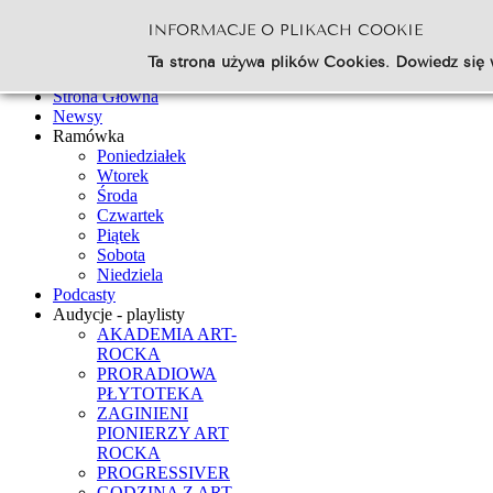
INFORMACJE O PLIKACH COOKIE
Szukaj...
Ta strona używa plików Cookies. Dowiedz się 
Go
Strona Główna
Newsy
Ramówka
Poniedziałek
Wtorek
Środa
Czwartek
Piątek
Sobota
Niedziela
Podcasty
Audycje - playlisty
AKADEMIA ART-
ROCKA
PRORADIOWA
PŁYTOTEKA
ZAGINIENI
PIONIERZY ART
ROCKA
PROGRESSIVER
GODZINA Z ART