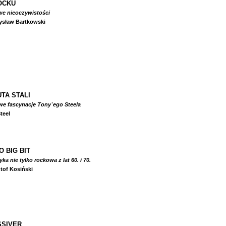
OCKU
we nieoczywistości
ysław Bartkowski
TA STALI
we fascynacje Tony`ego Steela
teel
O BIG BIT
a nie tylko rockowa z lat 60. i 70.
tof Kosiński
SIVER