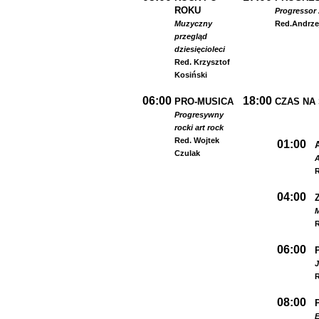
ROKU
Progressor 
Muzyczny
Red.
Andrze
przegląd
dziesięcioleci
Red. Krzysztof
Kosiński
06:00
18:00
PRO-MUSICA
CZAS NA
Progresywny
rock
i art rock
Red. Wojtek
01:00
Czulak
A
R
04:00
R
06:00
R
08:00