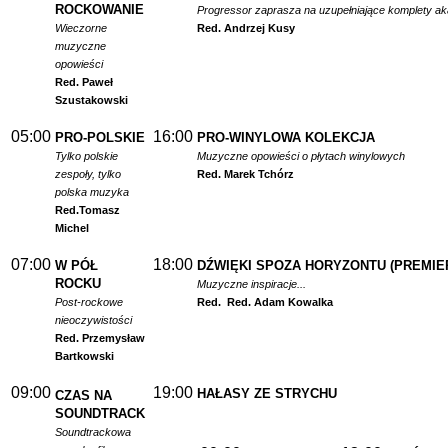
ROCKOWANIE
Progressor zaprasza na uzupełniające komplety a
Wieczorne
Red. Andrzej Kusy
muzyczne
opowieści
Red. Paweł
Szustakowski
05:00
16:00
PRO-POLSKIE
PRO-WINYLOWA KOLEKCJA
Tylko polskie
Muzyczne opowieści o płytach winylowych
zespoły, tylko
Red. Marek Tchórz
polska muzyka
Red.
Tomasz
Michel
07:00
18:00
W PÓŁ
DŹWIĘKI SPOZA HORYZONTU (PREMIE
ROCKU
Muzyczne inspiracje...
Post-rockowe
Red.
Red. Adam Kowalka
nieoczywistości
Red. Przemysław
Bartkowski
09:00
19:00
HAŁASY ZE STRYCHU
CZAS NA
SOUNDTRACK
Soundtrackowa