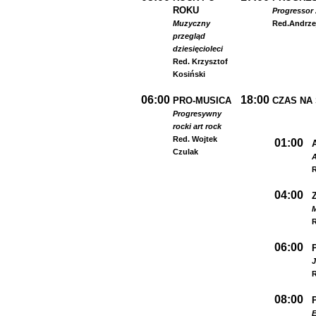
ROKU
Progressor 
Muzyczny
Red.
Andrze
przegląd
dziesięcioleci
Red. Krzysztof
Kosiński
06:00
18:00
PRO-MUSICA
CZAS NA
Progresywny
rock
i art rock
Red. Wojtek
01:00
Czulak
A
R
04:00
R
06:00
R
08:00