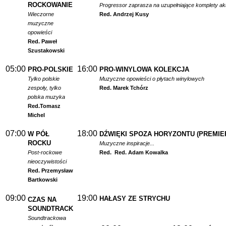
ROCKOWANIE
Progressor zaprasza na uzupełniające komplety a
Wieczorne
Red. Andrzej Kusy
muzyczne
opowieści
Red. Paweł
Szustakowski
05:00
16:00
PRO-POLSKIE
PRO-WINYLOWA KOLEKCJA
Tylko polskie
Muzyczne opowieści o płytach winylowych
zespoły, tylko
Red. Marek Tchórz
polska muzyka
Red.
Tomasz
Michel
07:00
18:00
W PÓŁ
DŹWIĘKI SPOZA HORYZONTU (PREMIE
ROCKU
Muzyczne inspiracje...
Post-rockowe
Red.
Red. Adam Kowalka
nieoczywistości
Red. Przemysław
Bartkowski
09:00
19:00
HAŁASY ZE STRYCHU
CZAS NA
SOUNDTRACK
Soundtrackowa