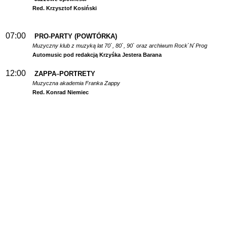
Red. Krzysztof Kosiński
07:00
PRO-PARTY (POWTÓRKA)
Muzyczny klub z muzyką lat 70`, 80`, 90` oraz archiwum Rock`N`Prog
Automusic pod redakcją Krzyśka Jestera Barana
12:00
ZAPPA
PORTRETY
–
Muzyczna akademia Franka Zappy
Red. Konrad Niemiec