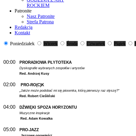
ROCKIEM
Patronite
Nasz Patronite
Strefa Patrona
Redakcja
Kontakt
Poniedziałek
Wtorek
Środa
Czwartek
Piątek
00:00
PRORADIOWA PŁYTOTEKA
Dyskografie wybranych zespołów i artystów
Red. Andrzej Kusy
02:00
PRO-RO(C)K
„Jakże może podobać mi się piosenka, którą pierwszy raz słyszę?”
Red. Robert Cieśliński
04:00
DŹWIĘKI SPOZA HORYZONTU
Muzyczne inspiracje
Red. Adam Kowalka
05:00
PRO-JAZZ
Jazzowe opowieści