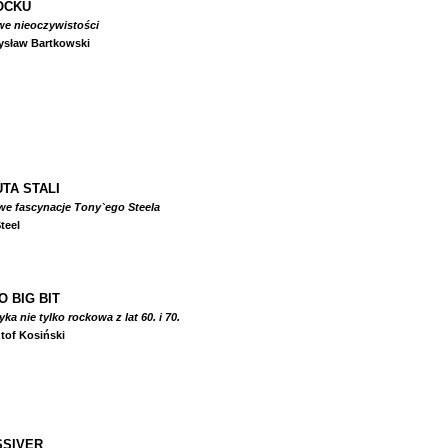
OCKU
we nieoczywistości
ysław Bartkowski
TA STALI
we fascynacje Tony`ego Steela
teel
O BIG BIT
a nie tylko rockowa z lat 60. i 70.
tof Kosiński
SIVER