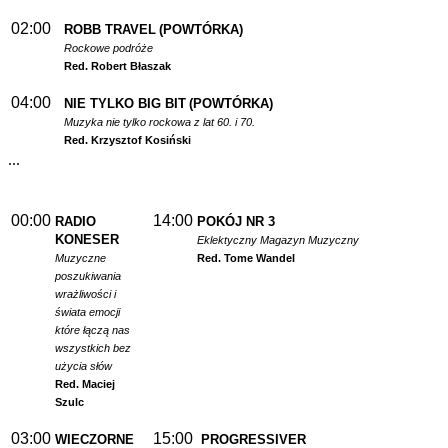
02:00
ROBB TRAVEL
(POWTÓRKA)
Rockowe podróże
Red. Robert Błaszak
04:00
NIE TYLKO BIG BIT
(POWTÓRKA)
Muzyka nie tylko rockowa z lat 60. i 70.
Red. Krzysztof Kosiński
...
00:00
14:00
RADIO
POKÓJ NR 3
KONESER
Eklektyczny Magazyn Muzyczny
Muzyczne
Red. Tome Wandel
poszukiwania
wrażliwości i
świata emocji
które łączą nas
wszystkich bez
użycia słów
Red. Maciej
Szulc
03:00
15:00
WIECZORNE
PROGRESSIVER