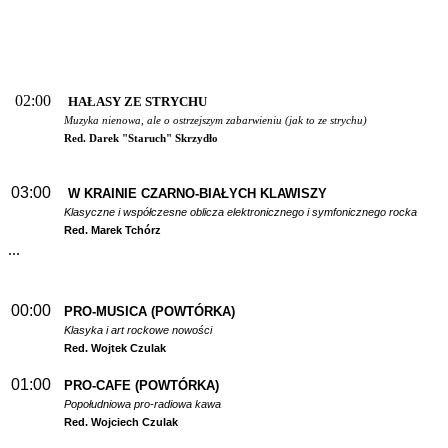
02:00
HAŁASY ZE STRYCHU
Muzyka nienowa, ale o ostrzejszym zabarwieniu (jak to ze strychu)
Red. Darek "Staruch" Skrzydło
03:00
W
KRAINIE CZARNO-BIAŁYCH KLAWISZY
Klasyczne i współczesne oblicza elektronicznego i symfonicznego rocka
Red. Marek Tchórz
...
00:00
PRO-MUSICA (POWTÓRKA)
Klasyka i art rockowe nowości
Red. Wojtek Czulak
01:00
PRO-CAFE (POWTÓRKA)
Popołudniowa pro-radiowa kawa
Red. Wojciech Czulak