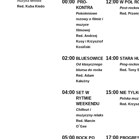
muzyka filmowa
00:00
12:00
PRO-
W PÓŁ R
Red. Kuba Kiedo
KONTRA
Post-rocko
Pokoleniowe
Red. Przem
rozowy o filmie i
muzyce
filmowej
Red. Andrzej
Kusy i Krzysztof
Kosiński
02:00
14:00
BLUESOWICE
STARA HU
Od klasycznego
Prog-rocko
bluesa do rocka
Red. Tony S
Red. Adam
Kałużny
04:00
15:00
SET W
NIE TYLK
RYTMIE
Polska muzyk
WEEKENDU
Red. Krzysz
Chillout i
muzyczny relaks
Red. Marcin
O`Gee
05:00
17:00
ROCK PO
PROGRES