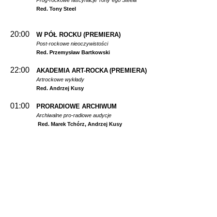
Prog-rockowe fascynacje Tony`ego Steela
Red. Tony Steel
20:00
W PÓŁ ROCKU
(PREMIERA)
Post-rockowe nieoczywistości
Red. Przemysław Bartkowski
22:00
AKADEMIA ART-ROCKA
(PREMIERA)
Artrockowe wykłady
Red. Andrzej Kusy
01:00
PRORADIOWE ARCHIWUM
Archiwalne pro-radiowe audycje
Red. Marek Tchórz, Andrzej Kusy