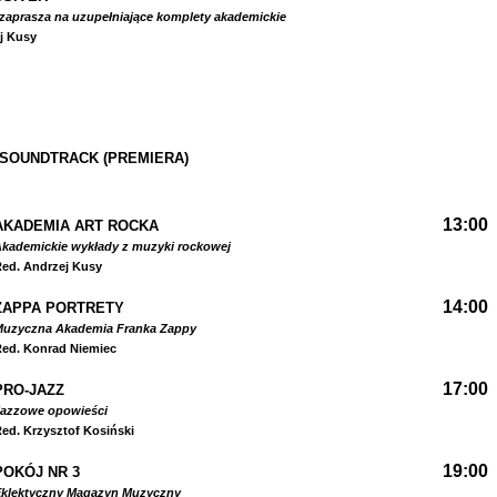
zaprasza na uzupełniające komplety akademickie
j Kusy
 SOUNDTRACK (PREMIERA)
13:00
AKADEMIA ART ROCKA
kademickie wykłady z muzyki rockowej
ed. Andrzej Kusy
14:00
ZAPPA PORTRETY
Muzyczna Akademia Franka Zappy
ed. Konrad Niemiec
17:00
PRO-JAZZ
Jazzowe opowieści
ed. Krzysztof Kosiński
19:00
POKÓJ NR 3
Eklektyczny Magazyn Muzyczny