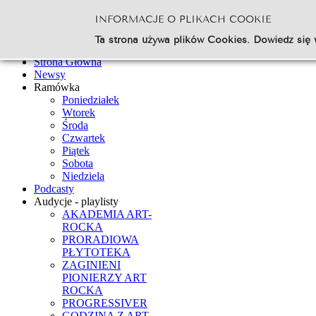
INFORMACJE O PLIKACH COOKIE
Szukaj...
Ta strona używa plików Cookies. Dowiedz się 
Go
Strona Główna
Newsy
Ramówka
Poniedziałek
Wtorek
Środa
Czwartek
Piątek
Sobota
Niedziela
Podcasty
Audycje - playlisty
AKADEMIA ART-
ROCKA
PRORADIOWA
PŁYTOTEKA
ZAGINIENI
PIONIERZY ART
ROCKA
PROGRESSIVER
GODZINA Z ART