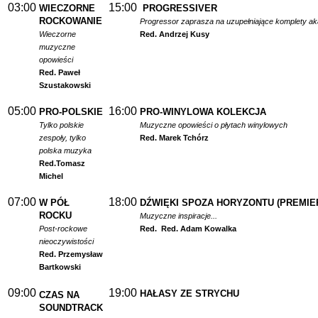
03:00
15:00
WIECZORNE
PROGRESSIVER
ROCKOWANIE
Progressor zaprasza na uzupełniające komplety a
Wieczorne
Red. Andrzej Kusy
muzyczne
opowieści
Red. Paweł
Szustakowski
05:00
16:00
PRO-POLSKIE
PRO-WINYLOWA KOLEKCJA
Tylko polskie
Muzyczne opowieści o płytach winylowych
zespoły, tylko
Red. Marek Tchórz
polska muzyka
Red.
Tomasz
Michel
07:00
18:00
W PÓŁ
DŹWIĘKI SPOZA HORYZONTU (PREMIE
ROCKU
Muzyczne inspiracje...
Post-rockowe
Red.
Red. Adam Kowalka
nieoczywistości
Red. Przemysław
Bartkowski
09:00
19:00
HAŁASY ZE STRYCHU
CZAS NA
SOUNDTRACK