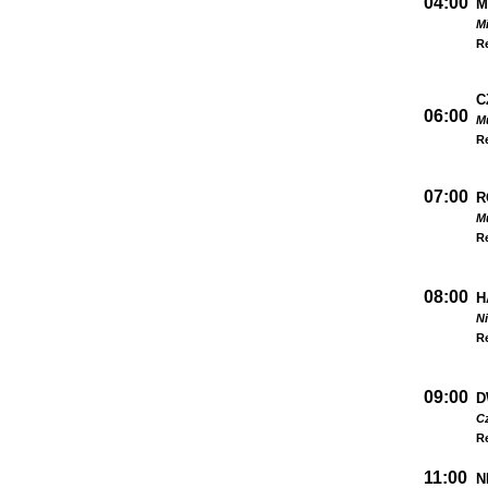
04:00
M
M
R
C
06:00
M
R
07:00
R
Mu
R
08:00
H
Ni
R
09:00
D
Cz
R
11:00
N