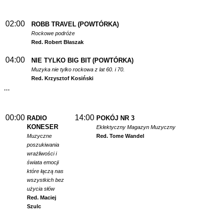
02:00
ROBB TRAVEL
(POWTÓRKA)
Rockowe podróże
Red. Robert Błaszak
04:00
NIE TYLKO BIG BIT
(POWTÓRKA)
Muzyka nie tylko rockowa z lat 60. i 70.
Red. Krzysztof Kosiński
...
00:00
14:00
RADIO
POKÓJ NR 3
KONESER
Eklektyczny Magazyn Muzyczny
Muzyczne
Red. Tome Wandel
poszukiwania
wrażliwości i
świata emocji
które łączą nas
wszystkich bez
użycia słów
Red. Maciej
Szulc