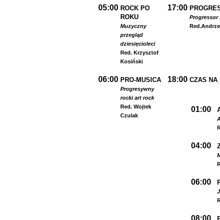
05:00
17:00
ROCK PO
PROGRES
ROKU
Progressor 
Muzyczny
Red.
Andrze
przegląd
dziesięcioleci
Red. Krzysztof
Kosiński
06:00
18:00
PRO-MUSICA
CZAS NA
Progresywny
rock
i art rock
Red. Wojtek
01:00
Czulak
A
R
04:00
R
06:00
R
08:00