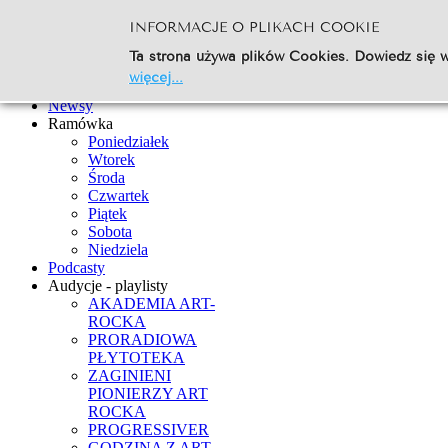
INFORMACJE O PLIKACH COOKIE
Szukaj...
Ta strona używa plików Cookies. Dowiedz się w
Go
więcej...
Strona Główna
Newsy
Ramówka
Poniedziałek
Wtorek
Środa
Czwartek
Piątek
Sobota
Niedziela
Podcasty
Audycje - playlisty
AKADEMIA ART-
ROCKA
PRORADIOWA
PŁYTOTEKA
ZAGINIENI
PIONIERZY ART
ROCKA
PROGRESSIVER
GODZINA Z ART