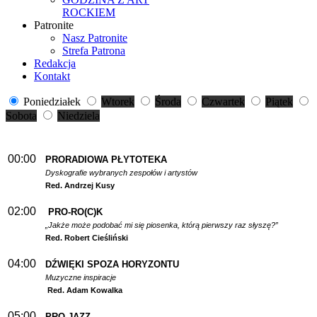
ROCKIEM
Patronite
Nasz Patronite
Strefa Patrona
Redakcja
Kontakt
Poniedziałek
Wtorek
Środa
Czwartek
Piątek
Sobota
Niedziela
00:00
PRORADIOWA PŁYTOTEKA
Dyskografie wybranych zespołów i artystów
Red. Andrzej Kusy
02:00
PRO-RO(C)K
„Jakże może podobać mi się piosenka, którą pierwszy raz słyszę?”
Red. Robert Cieśliński
04:00
DŹWIĘKI SPOZA HORYZONTU
Muzyczne inspiracje
Red. Adam Kowalka
05:00
PRO-JAZZ