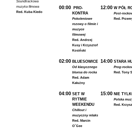
Soundtrackowa
muzyka filmowa
00:00
12:00
PRO-
W PÓŁ R
Red. Kuba Kiedo
KONTRA
Post-rocko
Pokoleniowe
Red. Przem
rozowy o filmie i
muzyce
filmowej
Red. Andrzej
Kusy i Krzysztof
Kosiński
02:00
14:00
BLUESOWICE
STARA HU
Od klasycznego
Prog-rocko
bluesa do rocka
Red. Tony S
Red. Adam
Kałużny
04:00
15:00
SET W
NIE TYLK
RYTMIE
Polska muzyk
WEEKENDU
Red. Krzysz
Chillout i
muzyczny relaks
Red. Marcin
O`Gee