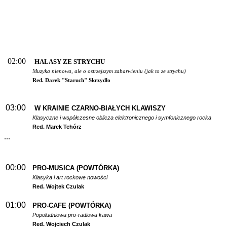
02:00
HAŁASY ZE STRYCHU
Muzyka nienowa, ale o ostrzejszym zabarwieniu (jak to ze strychu)
Red. Darek "Staruch" Skrzydło
03:00
W
KRAINIE CZARNO-BIAŁYCH KLAWISZY
Klasyczne i współczesne oblicza elektronicznego i symfonicznego rocka
Red. Marek Tchórz
...
00:00
PRO-MUSICA (POWTÓRKA)
Klasyka i art rockowe nowości
Red. Wojtek Czulak
01:00
PRO-CAFE (POWTÓRKA)
Popołudniowa pro-radiowa kawa
Red. Wojciech Czulak