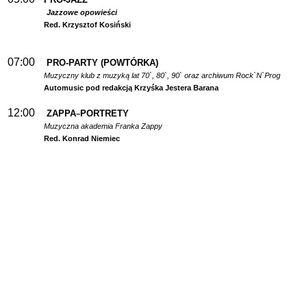
Jazzowe opowieści
Red. Krzysztof Kosiński
07:00
PRO-PARTY (POWTÓRKA)
Muzyczny klub z muzyką lat 70`, 80`, 90` oraz archiwum Rock`N`Prog
Automusic pod redakcją Krzyśka Jestera Barana
12:00
ZAPPA
PORTRETY
–
Muzyczna akademia Franka Zappy
Red. Konrad Niemiec