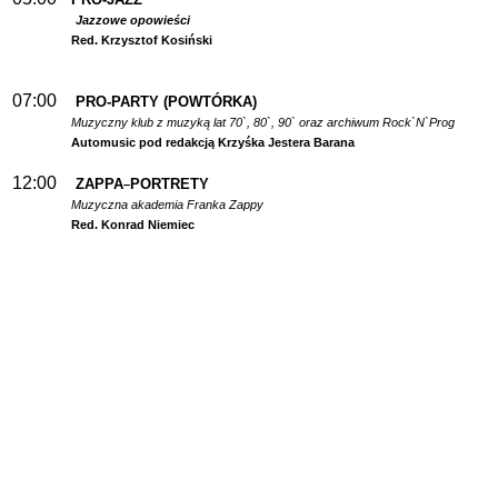
Jazzowe opowieści
Red. Krzysztof Kosiński
07:00
PRO-PARTY (POWTÓRKA)
Muzyczny klub z muzyką lat 70`, 80`, 90` oraz archiwum Rock`N`Prog
Automusic pod redakcją Krzyśka Jestera Barana
12:00
ZAPPA
PORTRETY
–
Muzyczna akademia Franka Zappy
Red. Konrad Niemiec