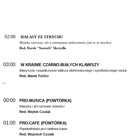
02:00
HAŁASY ZE STRYCHU
Muzyka nienowa, ale o ostrzejszym zabarwieniu (jak to ze strychu)
Red. Darek "Staruch" Skrzydło
03:00
W
KRAINIE CZARNO-BIAŁYCH KLAWISZY
Klasyczne i współczesne oblicza elektronicznego i symfonicznego rocka
Red. Marek Tchórz
...
00:00
PRO-MUSICA (POWTÓRKA)
Klasyka i art rockowe nowości
Red. Wojtek Czulak
01:00
PRO-CAFE (POWTÓRKA)
Popołudniowa pro-radiowa kawa
Red. Wojciech Czulak