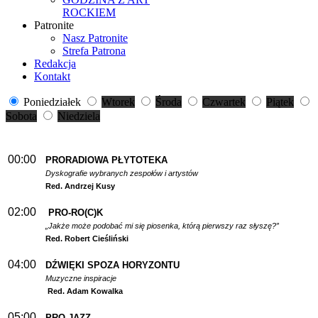
ROCKIEM
Patronite
Nasz Patronite
Strefa Patrona
Redakcja
Kontakt
Poniedziałek
Wtorek
Środa
Czwartek
Piątek
Sobota
Niedziela
00:00
PRORADIOWA PŁYTOTEKA
Dyskografie wybranych zespołów i artystów
Red. Andrzej Kusy
02:00
PRO-RO(C)K
„Jakże może podobać mi się piosenka, którą pierwszy raz słyszę?”
Red. Robert Cieśliński
04:00
DŹWIĘKI SPOZA HORYZONTU
Muzyczne inspiracje
Red. Adam Kowalka
05:00
PRO-JAZZ