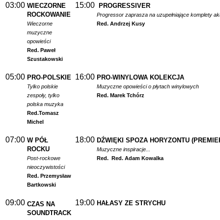
03:00
15:00
WIECZORNE
PROGRESSIVER
ROCKOWANIE
Progressor zaprasza na uzupełniające komplety a
Wieczorne
Red. Andrzej Kusy
muzyczne
opowieści
Red. Paweł
Szustakowski
05:00
16:00
PRO-POLSKIE
PRO-WINYLOWA KOLEKCJA
Tylko polskie
Muzyczne opowieści o płytach winylowych
zespoły, tylko
Red. Marek Tchórz
polska muzyka
Red.
Tomasz
Michel
07:00
18:00
W PÓŁ
DŹWIĘKI SPOZA HORYZONTU (PREMIE
ROCKU
Muzyczne inspiracje...
Post-rockowe
Red.
Red. Adam Kowalka
nieoczywistości
Red. Przemysław
Bartkowski
09:00
19:00
HAŁASY ZE STRYCHU
CZAS NA
SOUNDTRACK