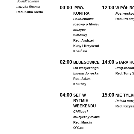
Soundtrackowa
muzyka filmowa
00:00
12:00
PRO-
W PÓŁ R
Red. Kuba Kiedo
KONTRA
Post-rocko
Pokoleniowe
Red. Przem
rozowy o filmie i
muzyce
filmowej
Red. Andrzej
Kusy i Krzysztof
Kosiński
02:00
14:00
BLUESOWICE
STARA HU
Od klasycznego
Prog-rocko
bluesa do rocka
Red. Tony S
Red. Adam
Kałużny
04:00
15:00
SET W
NIE TYLK
RYTMIE
Polska muzyk
WEEKENDU
Red. Krzysz
Chillout i
muzyczny relaks
Red. Marcin
O`Gee