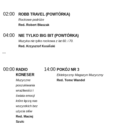
02:00
ROBB TRAVEL
(POWTÓRKA)
Rockowe podróże
Red. Robert Błaszak
04:00
NIE TYLKO BIG BIT
(POWTÓRKA)
Muzyka nie tylko rockowa z lat 60. i 70.
Red. Krzysztof Kosiński
...
00:00
14:00
RADIO
POKÓJ NR 3
KONESER
Eklektyczny Magazyn Muzyczny
Muzyczne
Red. Tome Wandel
poszukiwania
wrażliwości i
świata emocji
które łączą nas
wszystkich bez
użycia słów
Red. Maciej
Szulc