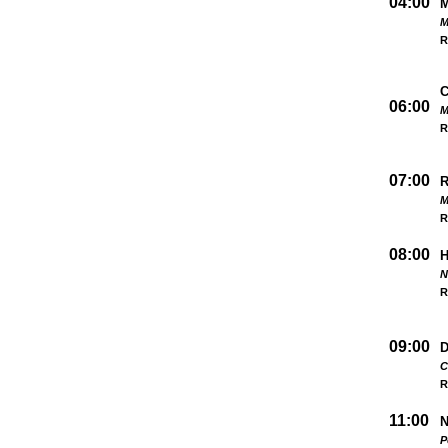
04:00
M
R
06:00
M
R
07:00
M
R
08:00
N
R
09:00
D
C
R
11:00
N
P