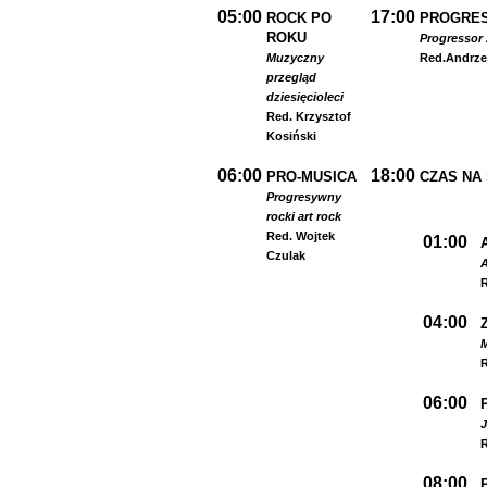
05:00
17:00
ROCK PO
PROGRES
ROKU
Progressor 
Muzyczny
Red.
Andrze
przegląd
dziesięcioleci
Red. Krzysztof
Kosiński
06:00
18:00
PRO-MUSICA
CZAS NA
Progresywny
rock
i art rock
Red. Wojtek
01:00
Czulak
A
R
04:00
R
06:00
R
08:00