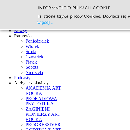
INFORMACJE O PLIKACH COOKIE
Szukaj...
Ta strona używa plików Cookies. Dowiedz się w
Go
więcej...
Strona Główna
Newsy
Ramówka
Poniedziałek
Wtorek
Środa
Czwartek
Piątek
Sobota
Niedziela
Podcasty
Audycje - playlisty
AKADEMIA ART-
ROCKA
PRORADIOWA
PŁYTOTEKA
ZAGINIENI
PIONIERZY ART
ROCKA
PROGRESSIVER
GODZINA Z ART