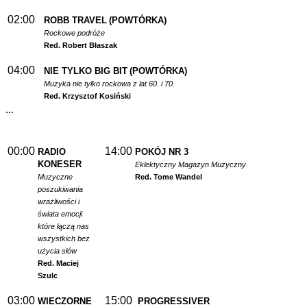
02:00
ROBB TRAVEL
(POWTÓRKA)
Rockowe podróże
Red. Robert Błaszak
04:00
NIE TYLKO BIG BIT
(POWTÓRKA)
Muzyka nie tylko rockowa z lat 60. i 70.
Red. Krzysztof Kosiński
...
00:00
14:00
RADIO
POKÓJ NR 3
KONESER
Eklektyczny Magazyn Muzyczny
Muzyczne
Red. Tome Wandel
poszukiwania
wrażliwości i
świata emocji
które łączą nas
wszystkich bez
użycia słów
Red. Maciej
Szulc
03:00
15:00
WIECZORNE
PROGRESSIVER