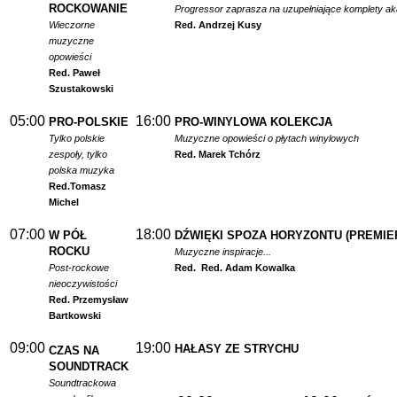
ROCKOWANIE
Progressor zaprasza na uzupełniające komplety a
Wieczorne
Red. Andrzej Kusy
muzyczne
opowieści
Red. Paweł
Szustakowski
05:00
16:00
PRO-POLSKIE
PRO-WINYLOWA KOLEKCJA
Tylko polskie
Muzyczne opowieści o płytach winylowych
zespoły, tylko
Red. Marek Tchórz
polska muzyka
Red.
Tomasz
Michel
07:00
18:00
W PÓŁ
DŹWIĘKI SPOZA HORYZONTU (PREMIE
ROCKU
Muzyczne inspiracje...
Post-rockowe
Red.
Red. Adam Kowalka
nieoczywistości
Red. Przemysław
Bartkowski
09:00
19:00
HAŁASY ZE STRYCHU
CZAS NA
SOUNDTRACK
Soundtrackowa