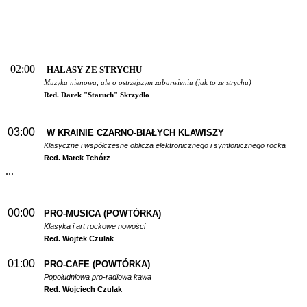
02:00
HAŁASY ZE STRYCHU
Muzyka nienowa, ale o ostrzejszym zabarwieniu (jak to ze strychu)
Red. Darek "Staruch" Skrzydło
03:00
W
KRAINIE CZARNO-BIAŁYCH KLAWISZY
Klasyczne i współczesne oblicza elektronicznego i symfonicznego rocka
Red. Marek Tchórz
...
00:00
PRO-MUSICA (POWTÓRKA)
Klasyka i art rockowe nowości
Red. Wojtek Czulak
01:00
PRO-CAFE (POWTÓRKA)
Popołudniowa pro-radiowa kawa
Red. Wojciech Czulak