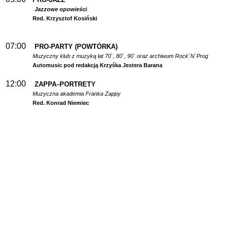
Jazzowe opowieści
Red. Krzysztof Kosiński
07:00
PRO-PARTY (POWTÓRKA)
Muzyczny klub z muzyką lat 70`, 80`, 90` oraz archiwum Rock`N`Prog
Automusic pod redakcją Krzyśka Jestera Barana
12:00
ZAPPA
PORTRETY
–
Muzyczna akademia Franka Zappy
Red. Konrad Niemiec