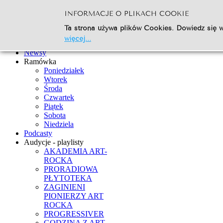
INFORMACJE O PLIKACH COOKIE
Szukaj...
Ta strona używa plików Cookies. Dowiedz się w
Go
więcej...
Strona Główna
Newsy
Ramówka
Poniedziałek
Wtorek
Środa
Czwartek
Piątek
Sobota
Niedziela
Podcasty
Audycje - playlisty
AKADEMIA ART-
ROCKA
PRORADIOWA
PŁYTOTEKA
ZAGINIENI
PIONIERZY ART
ROCKA
PROGRESSIVER
GODZINA Z ART