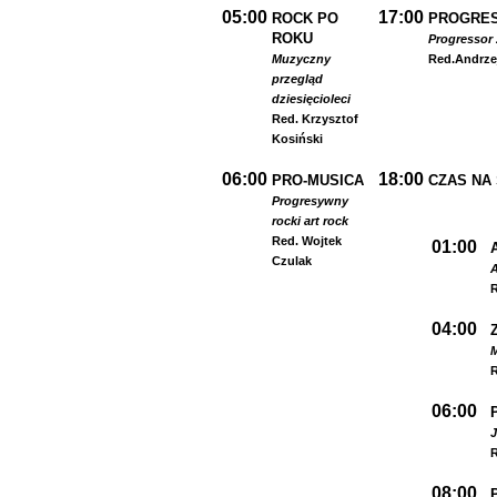
05:00
17:00
ROCK PO
PROGRES
ROKU
Progressor 
Muzyczny
Red.
Andrze
przegląd
dziesięcioleci
Red. Krzysztof
Kosiński
06:00
18:00
PRO-MUSICA
CZAS NA
Progresywny
rock
i art rock
Red. Wojtek
01:00
Czulak
A
R
04:00
R
06:00
R
08:00