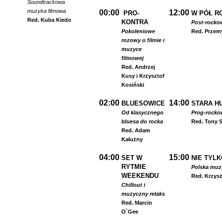
Soundtrackowa
muzyka filmowa
00:00
12:00
PRO-
W PÓŁ R
Red. Kuba Kiedo
KONTRA
Post-rocko
Pokoleniowe
Red. Przem
rozowy o filmie i
muzyce
filmowej
Red. Andrzej
Kusy i Krzysztof
Kosiński
02:00
14:00
BLUESOWICE
STARA HU
Od klasycznego
Prog-rocko
bluesa do rocka
Red. Tony S
Red. Adam
Kałużny
04:00
15:00
SET W
NIE TYLK
RYTMIE
Polska muzyk
WEEKENDU
Red. Krzysz
Chillout i
muzyczny relaks
Red. Marcin
O`Gee