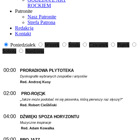
ROCKIEM
Patronite
Nasz Patronite
Strefa Patrona
Redakcja
Kontakt
Poniedziałek
Wtorek
Środa
Czwartek
Piątek
Sobota
Niedziela
00:00
PRORADIOWA PŁYTOTEKA
Dyskografie wybranych zespołów i artystów
Red. Andrzej Kusy
02:00
PRO-RO(C)K
„Jakże może podobać mi się piosenka, którą pierwszy raz słyszę?”
Red. Robert Cieśliński
04:00
DŹWIĘKI SPOZA HORYZONTU
Muzyczne inspiracje
Red. Adam Kowalka
05:00
PRO-JAZZ