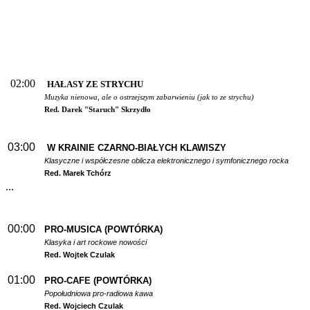
02:00
HAŁASY ZE STRYCHU
Muzyka nienowa, ale o ostrzejszym zabarwieniu (jak to ze strychu)
Red. Darek "Staruch" Skrzydło
03:00
W
KRAINIE CZARNO-BIAŁYCH KLAWISZY
Klasyczne i współczesne oblicza elektronicznego i symfonicznego rocka
Red. Marek Tchórz
...
00:00
PRO-MUSICA (POWTÓRKA)
Klasyka i art rockowe nowości
Red. Wojtek Czulak
01:00
PRO-CAFE (POWTÓRKA)
Popołudniowa pro-radiowa kawa
Red. Wojciech Czulak