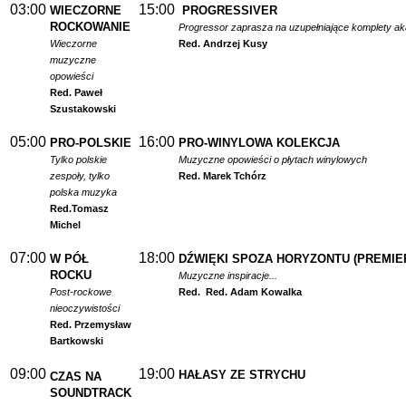
03:00
15:00
WIECZORNE
PROGRESSIVER
ROCKOWANIE
Progressor zaprasza na uzupełniające komplety a
Wieczorne
Red. Andrzej Kusy
muzyczne
opowieści
Red. Paweł
Szustakowski
05:00
16:00
PRO-POLSKIE
PRO-WINYLOWA KOLEKCJA
Tylko polskie
Muzyczne opowieści o płytach winylowych
zespoły, tylko
Red. Marek Tchórz
polska muzyka
Red.
Tomasz
Michel
07:00
18:00
W PÓŁ
DŹWIĘKI SPOZA HORYZONTU (PREMIE
ROCKU
Muzyczne inspiracje...
Post-rockowe
Red.
Red. Adam Kowalka
nieoczywistości
Red. Przemysław
Bartkowski
09:00
19:00
HAŁASY ZE STRYCHU
CZAS NA
SOUNDTRACK