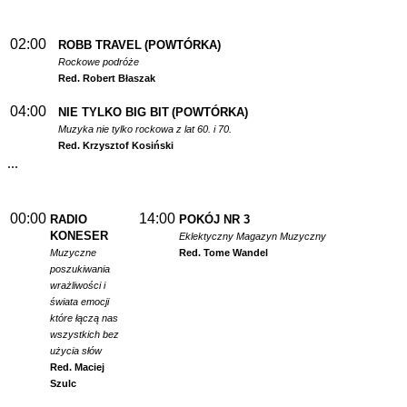
02:00
ROBB TRAVEL
(POWTÓRKA)
Rockowe podróże
Red. Robert Błaszak
04:00
NIE TYLKO BIG BIT
(POWTÓRKA)
Muzyka nie tylko rockowa z lat 60. i 70.
Red. Krzysztof Kosiński
...
00:00
14:00
RADIO
POKÓJ NR 3
KONESER
Eklektyczny Magazyn Muzyczny
Muzyczne
Red. Tome Wandel
poszukiwania
wrażliwości i
świata emocji
które łączą nas
wszystkich bez
użycia słów
Red. Maciej
Szulc