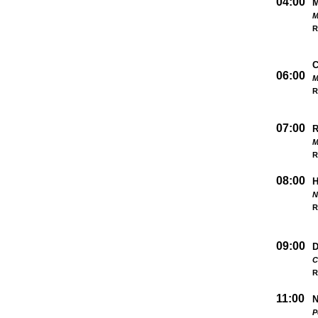
04:00
M
R
06:00
M
R
07:00
M
R
08:00
N
R
09:00
D
C
R
11:00
N
P