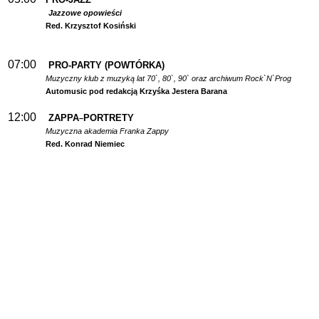
Jazzowe opowieści
Red. Krzysztof Kosiński
07:00
PRO-PARTY (POWTÓRKA)
Muzyczny klub z muzyką lat 70`, 80`, 90` oraz archiwum Rock`N`Prog
Automusic pod redakcją Krzyśka Jestera Barana
12:00
ZAPPA
PORTRETY
–
Muzyczna akademia Franka Zappy
Red. Konrad Niemiec