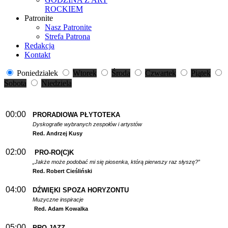
ROCKIEM
Patronite
Nasz Patronite
Strefa Patrona
Redakcja
Kontakt
Poniedziałek
Wtorek
Środa
Czwartek
Piątek
Sobota
Niedziela
00:00
PRORADIOWA PŁYTOTEKA
Dyskografie wybranych zespołów i artystów
Red. Andrzej Kusy
02:00
PRO-RO(C)K
„Jakże może podobać mi się piosenka, którą pierwszy raz słyszę?”
Red. Robert Cieśliński
04:00
DŹWIĘKI SPOZA HORYZONTU
Muzyczne inspiracje
Red. Adam Kowalka
05:00
PRO-JAZZ