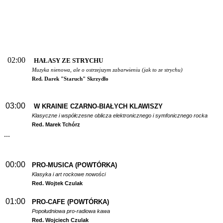
02:00
HAŁASY ZE STRYCHU
Muzyka nienowa, ale o ostrzejszym zabarwieniu (jak to ze strychu)
Red. Darek "Staruch" Skrzydło
03:00
W
KRAINIE CZARNO-BIAŁYCH KLAWISZY
Klasyczne i współczesne oblicza elektronicznego i symfonicznego rocka
Red. Marek Tchórz
...
00:00
PRO-MUSICA (POWTÓRKA)
Klasyka i art rockowe nowości
Red. Wojtek Czulak
01:00
PRO-CAFE (POWTÓRKA)
Popołudniowa pro-radiowa kawa
Red. Wojciech Czulak