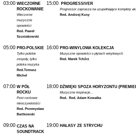
03:00
15:00
WIECZORNE
PROGRESSIVER
ROCKOWANIE
Progressor zaprasza na uzupełniające komplety a
Wieczorne
Red. Andrzej Kusy
muzyczne
opowieści
Red. Paweł
Szustakowski
05:00
16:00
PRO-POLSKIE
PRO-WINYLOWA KOLEKCJA
Tylko polskie
Muzyczne opowieści o płytach winylowych
zespoły, tylko
Red. Marek Tchórz
polska muzyka
Red.
Tomasz
Michel
07:00
18:00
W PÓŁ
DŹWIĘKI SPOZA HORYZONTU (PREMIE
ROCKU
Muzyczne inspiracje...
Post-rockowe
Red.
Red. Adam Kowalka
nieoczywistości
Red. Przemysław
Bartkowski
09:00
19:00
HAŁASY ZE STRYCHU
CZAS NA
SOUNDTRACK