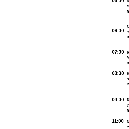
04:00
M
R
06:00
M
R
07:00
M
R
08:00
N
R
09:00
D
C
R
11:00
N
P