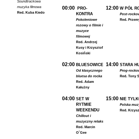
Soundtrackowa
muzyka filmowa
00:00
12:00
PRO-
W PÓŁ R
Red. Kuba Kiedo
KONTRA
Post-rocko
Pokoleniowe
Red. Przem
rozowy o filmie i
muzyce
filmowej
Red. Andrzej
Kusy i Krzysztof
Kosiński
02:00
14:00
BLUESOWICE
STARA HU
Od klasycznego
Prog-rocko
bluesa do rocka
Red. Tony S
Red. Adam
Kałużny
04:00
15:00
SET W
NIE TYLK
RYTMIE
Polska muzyk
WEEKENDU
Red. Krzysz
Chillout i
muzyczny relaks
Red. Marcin
O`Gee