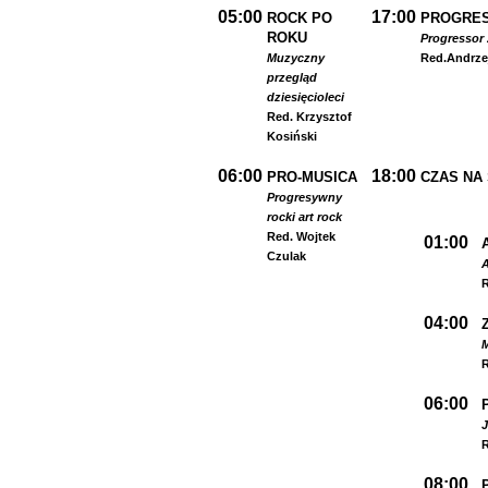
05:00
17:00
ROCK PO
PROGRES
ROKU
Progressor 
Muzyczny
Red.
Andrze
przegląd
dziesięcioleci
Red. Krzysztof
Kosiński
06:00
18:00
PRO-MUSICA
CZAS NA
Progresywny
rock
i art rock
Red. Wojtek
01:00
Czulak
A
R
04:00
R
06:00
R
08:00