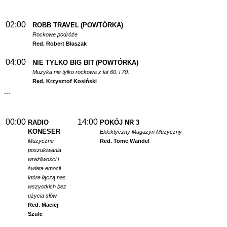
02:00
ROBB TRAVEL
(POWTÓRKA)
Rockowe podróże
Red. Robert Błaszak
04:00
NIE TYLKO BIG BIT
(POWTÓRKA)
Muzyka nie tylko rockowa z lat 60. i 70.
Red. Krzysztof Kosiński
...
00:00
14:00
RADIO
POKÓJ NR 3
KONESER
Eklektyczny Magazyn Muzyczny
Muzyczne
Red. Tome Wandel
poszukiwania
wrażliwości i
świata emocji
które łączą nas
wszystkich bez
użycia słów
Red. Maciej
Szulc