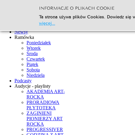
INFORMACJE O PLIKACH COOKIE
Szukaj...
Ta strona używa plików Cookies. Dowiedz się w
Go
więcej...
Strona Główna
Newsy
Ramówka
Poniedziałek
Wtorek
Środa
Czwartek
Piątek
Sobota
Niedziela
Podcasty
Audycje - playlisty
AKADEMIA ART-
ROCKA
PRORADIOWA
PŁYTOTEKA
ZAGINIENI
PIONIERZY ART
ROCKA
PROGRESSIVER
GODZINA Z ART