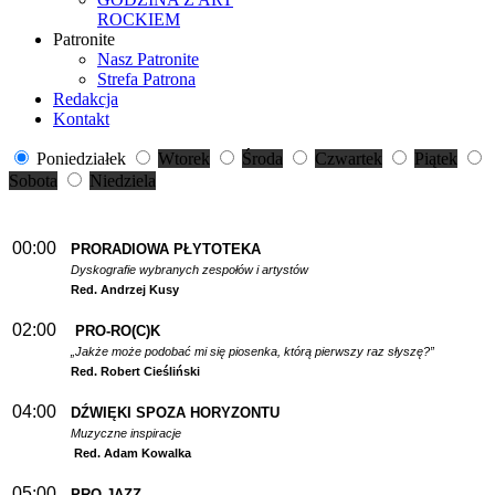
ROCKIEM
Patronite
Nasz Patronite
Strefa Patrona
Redakcja
Kontakt
Poniedziałek
Wtorek
Środa
Czwartek
Piątek
Sobota
Niedziela
00:00
PRORADIOWA PŁYTOTEKA
Dyskografie wybranych zespołów i artystów
Red. Andrzej Kusy
02:00
PRO-RO(C)K
„Jakże może podobać mi się piosenka, którą pierwszy raz słyszę?”
Red. Robert Cieśliński
04:00
DŹWIĘKI SPOZA HORYZONTU
Muzyczne inspiracje
Red. Adam Kowalka
05:00
PRO-JAZZ