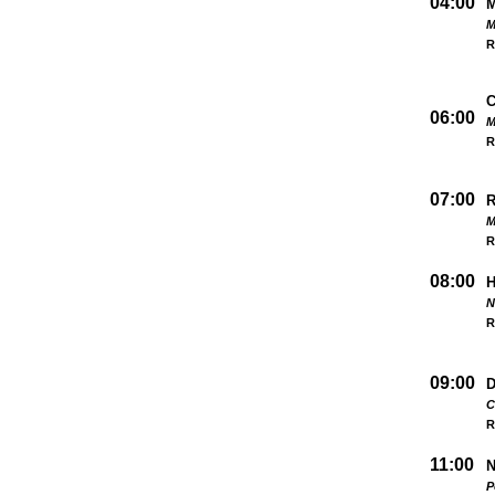
04:00
M
R
06:00
M
R
07:00
M
R
08:00
N
R
09:00
D
C
R
11:00
N
P