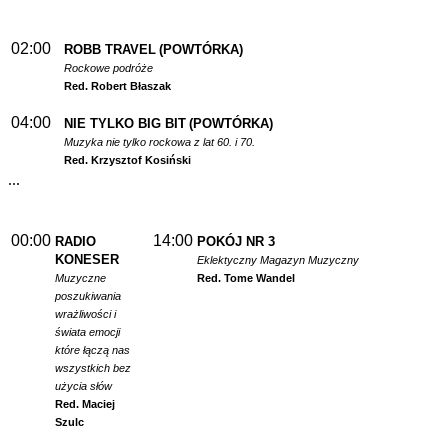
02:00
ROBB TRAVEL
(POWTÓRKA)
Rockowe podróże
Red. Robert Błaszak
04:00
NIE TYLKO BIG BIT
(POWTÓRKA)
Muzyka nie tylko rockowa z lat 60. i 70.
Red. Krzysztof Kosiński
...
00:00
14:00
RADIO
POKÓJ NR 3
KONESER
Eklektyczny Magazyn Muzyczny
Muzyczne
Red. Tome Wandel
poszukiwania
wrażliwości i
świata emocji
które łączą nas
wszystkich bez
użycia słów
Red. Maciej
Szulc