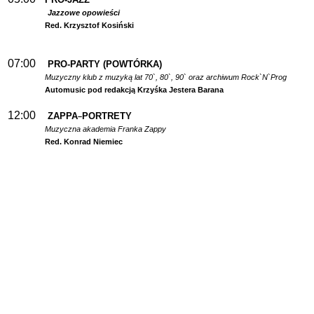
Jazzowe opowieści
Red. Krzysztof Kosiński
07:00
PRO-PARTY (POWTÓRKA)
Muzyczny klub z muzyką lat 70`, 80`, 90` oraz archiwum Rock`N`Prog
Automusic pod redakcją Krzyśka Jestera Barana
12:00
ZAPPA
PORTRETY
–
Muzyczna akademia Franka Zappy
Red. Konrad Niemiec