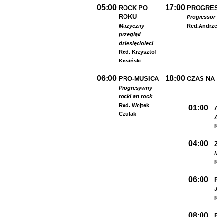
05:00
17:00
ROCK PO
PROGRES
ROKU
Progressor 
Muzyczny
Red.
Andrze
przegląd
dziesięcioleci
Red. Krzysztof
Kosiński
06:00
18:00
PRO-MUSICA
CZAS NA
Progresywny
rock
i art rock
Red. Wojtek
01:00
Czulak
A
R
04:00
R
06:00
R
08:00