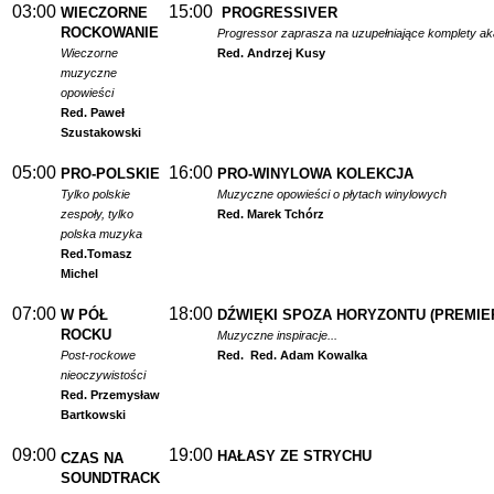
03:00
15:00
WIECZORNE
PROGRESSIVER
ROCKOWANIE
Progressor zaprasza na uzupełniające komplety a
Wieczorne
Red. Andrzej Kusy
muzyczne
opowieści
Red. Paweł
Szustakowski
05:00
16:00
PRO-POLSKIE
PRO-WINYLOWA KOLEKCJA
Tylko polskie
Muzyczne opowieści o płytach winylowych
zespoły, tylko
Red. Marek Tchórz
polska muzyka
Red.
Tomasz
Michel
07:00
18:00
W PÓŁ
DŹWIĘKI SPOZA HORYZONTU (PREMIE
ROCKU
Muzyczne inspiracje...
Post-rockowe
Red.
Red. Adam Kowalka
nieoczywistości
Red. Przemysław
Bartkowski
09:00
19:00
HAŁASY ZE STRYCHU
CZAS NA
SOUNDTRACK