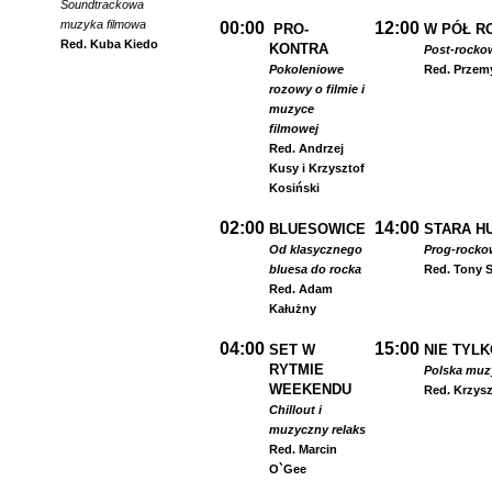
Soundtrackowa
muzyka filmowa
00:00
12:00
PRO-
W PÓŁ R
Red. Kuba Kiedo
KONTRA
Post-rocko
Pokoleniowe
Red. Przem
rozowy o filmie i
muzyce
filmowej
Red. Andrzej
Kusy i Krzysztof
Kosiński
02:00
14:00
BLUESOWICE
STARA HU
Od klasycznego
Prog-rocko
bluesa do rocka
Red. Tony S
Red. Adam
Kałużny
04:00
15:00
SET W
NIE TYLK
RYTMIE
Polska muzyk
WEEKENDU
Red. Krzysz
Chillout i
muzyczny relaks
Red. Marcin
O`Gee