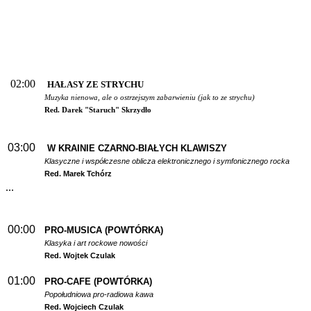
02:00
HAŁASY ZE STRYCHU
Muzyka nienowa, ale o ostrzejszym zabarwieniu (jak to ze strychu)
Red. Darek "Staruch" Skrzydło
03:00
W
KRAINIE CZARNO-BIAŁYCH KLAWISZY
Klasyczne i współczesne oblicza elektronicznego i symfonicznego rocka
Red. Marek Tchórz
...
00:00
PRO-MUSICA (POWTÓRKA)
Klasyka i art rockowe nowości
Red. Wojtek Czulak
01:00
PRO-CAFE (POWTÓRKA)
Popołudniowa pro-radiowa kawa
Red. Wojciech Czulak