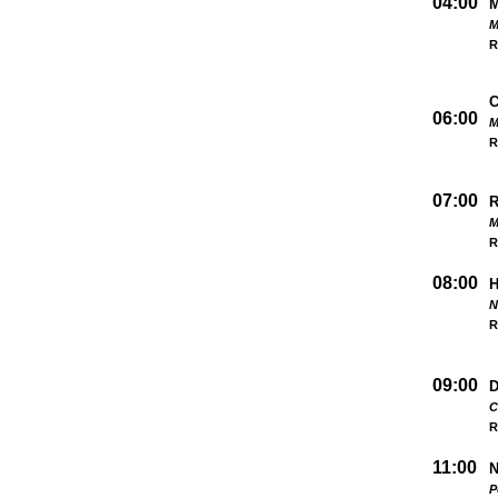
04:00
M
R
06:00
M
R
07:00
M
R
08:00
N
R
09:00
D
C
R
11:00
N
P