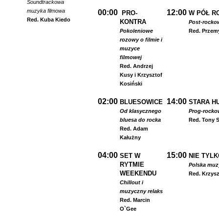
Soundtrackowa
muzyka filmowa
00:00
12:00
PRO-
W PÓŁ R
Red. Kuba Kiedo
KONTRA
Post-rocko
Pokoleniowe
Red. Przem
rozowy o filmie i
muzyce
filmowej
Red. Andrzej
Kusy i Krzysztof
Kosiński
02:00
14:00
BLUESOWICE
STARA HU
Od klasycznego
Prog-rocko
bluesa do rocka
Red. Tony S
Red. Adam
Kałużny
04:00
15:00
SET W
NIE TYLK
RYTMIE
Polska muzyk
WEEKENDU
Red. Krzysz
Chillout i
muzyczny relaks
Red. Marcin
O`Gee