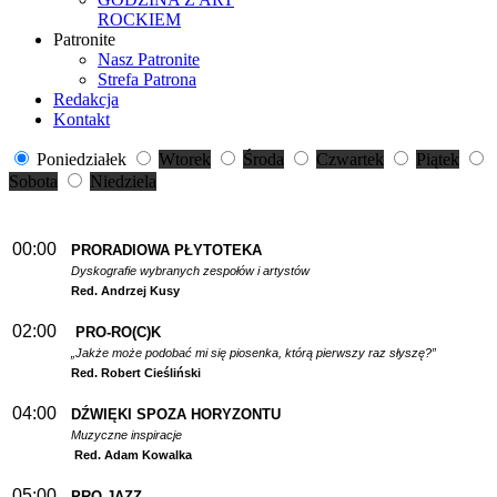
ROCKIEM
Patronite
Nasz Patronite
Strefa Patrona
Redakcja
Kontakt
Poniedziałek
Wtorek
Środa
Czwartek
Piątek
Sobota
Niedziela
00:00
PRORADIOWA PŁYTOTEKA
Dyskografie wybranych zespołów i artystów
Red. Andrzej Kusy
02:00
PRO-RO(C)K
„Jakże może podobać mi się piosenka, którą pierwszy raz słyszę?”
Red. Robert Cieśliński
04:00
DŹWIĘKI SPOZA HORYZONTU
Muzyczne inspiracje
Red. Adam Kowalka
05:00
PRO-JAZZ