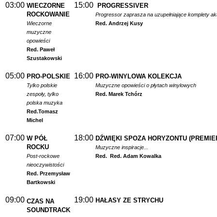
03:00
15:00
WIECZORNE
PROGRESSIVER
ROCKOWANIE
Progressor zaprasza na uzupełniające komplety a
Wieczorne
Red. Andrzej Kusy
muzyczne
opowieści
Red. Paweł
Szustakowski
05:00
16:00
PRO-POLSKIE
PRO-WINYLOWA KOLEKCJA
Tylko polskie
Muzyczne opowieści o płytach winylowych
zespoły, tylko
Red. Marek Tchórz
polska muzyka
Red.
Tomasz
Michel
07:00
18:00
W PÓŁ
DŹWIĘKI SPOZA HORYZONTU (PREMIE
ROCKU
Muzyczne inspiracje...
Post-rockowe
Red.
Red. Adam Kowalka
nieoczywistości
Red. Przemysław
Bartkowski
09:00
19:00
HAŁASY ZE STRYCHU
CZAS NA
SOUNDTRACK