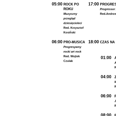
05:00
17:00
ROCK PO
PROGRES
ROKU
Progressor 
Muzyczny
Red.
Andrze
przegląd
dziesięcioleci
Red. Krzysztof
Kosiński
06:00
18:00
PRO-MUSICA
CZAS NA
Progresywny
rock
i art rock
Red. Wojtek
01:00
Czulak
A
R
04:00
R
06:00
R
08:00