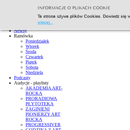
INFORMACJE O PLIKACH COOKIE
Szukaj...
Ta strona używa plików Cookies. Dowiedz się w
Go
więcej...
Strona Główna
Newsy
Ramówka
Poniedziałek
Wtorek
Środa
Czwartek
Piątek
Sobota
Niedziela
Podcasty
Audycje - playlisty
AKADEMIA ART-
ROCKA
PRORADIOWA
PŁYTOTEKA
ZAGINIENI
PIONIERZY ART
ROCKA
PROGRESSIVER
GODZINA Z ART