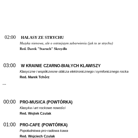
02:00
HAŁASY ZE STRYCHU
Muzyka nienowa, ale o ostrzejszym zabarwieniu (jak to ze strychu)
Red. Darek "Staruch" Skrzydło
03:00
W
KRAINIE CZARNO-BIAŁYCH KLAWISZY
Klasyczne i współczesne oblicza elektronicznego i symfonicznego rocka
Red. Marek Tchórz
...
00:00
PRO-MUSICA (POWTÓRKA)
Klasyka i art rockowe nowości
Red. Wojtek Czulak
01:00
PRO-CAFE (POWTÓRKA)
Popołudniowa pro-radiowa kawa
Red. Wojciech Czulak