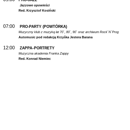
Jazzowe opowieści
Red. Krzysztof Kosiński
07:00
PRO-PARTY (POWTÓRKA)
Muzyczny klub z muzyką lat 70`, 80`, 90` oraz archiwum Rock`N`Prog
Automusic pod redakcją Krzyśka Jestera Barana
12:00
ZAPPA
PORTRETY
–
Muzyczna akademia Franka Zappy
Red. Konrad Niemiec