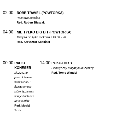
02:00
ROBB TRAVEL
(POWTÓRKA)
Rockowe podróże
Red. Robert Błaszak
04:00
NIE TYLKO BIG BIT
(POWTÓRKA)
Muzyka nie tylko rockowa z lat 60. i 70.
Red. Krzysztof Kosiński
...
00:00
14:00
RADIO
POKÓJ NR 3
KONESER
Eklektyczny Magazyn Muzyczny
Muzyczne
Red. Tome Wandel
poszukiwania
wrażliwości i
świata emocji
które łączą nas
wszystkich bez
użycia słów
Red. Maciej
Szulc