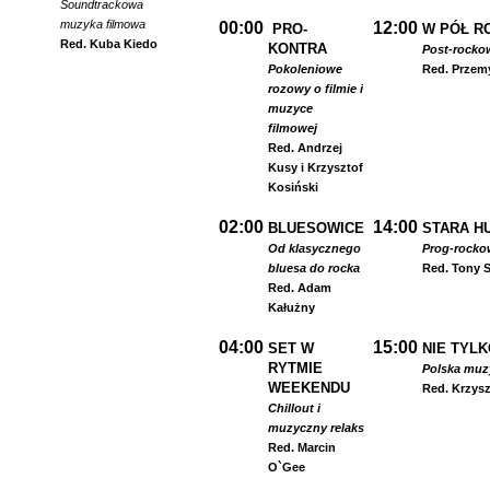
Soundtrackowa
muzyka filmowa
00:00
12:00
PRO-
W PÓŁ R
Red. Kuba Kiedo
KONTRA
Post-rocko
Pokoleniowe
Red. Przem
rozowy o filmie i
muzyce
filmowej
Red. Andrzej
Kusy i Krzysztof
Kosiński
02:00
14:00
BLUESOWICE
STARA HU
Od klasycznego
Prog-rocko
bluesa do rocka
Red. Tony S
Red. Adam
Kałużny
04:00
15:00
SET W
NIE TYLK
RYTMIE
Polska muzyk
WEEKENDU
Red. Krzysz
Chillout i
muzyczny relaks
Red. Marcin
O`Gee