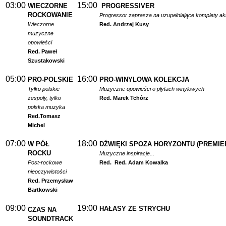
03:00
15:00
WIECZORNE
PROGRESSIVER
ROCKOWANIE
Progressor zaprasza na uzupełniające komplety a
Wieczorne
Red. Andrzej Kusy
muzyczne
opowieści
Red. Paweł
Szustakowski
05:00
16:00
PRO-POLSKIE
PRO-WINYLOWA KOLEKCJA
Tylko polskie
Muzyczne opowieści o płytach winylowych
zespoły, tylko
Red. Marek Tchórz
polska muzyka
Red.
Tomasz
Michel
07:00
18:00
W PÓŁ
DŹWIĘKI SPOZA HORYZONTU (PREMIE
ROCKU
Muzyczne inspiracje...
Post-rockowe
Red.
Red. Adam Kowalka
nieoczywistości
Red. Przemysław
Bartkowski
09:00
19:00
HAŁASY ZE STRYCHU
CZAS NA
SOUNDTRACK