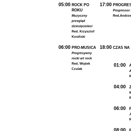
05:00
17:00
ROCK PO
PROGRES
ROKU
Progressor 
Muzyczny
Red.
Andrze
przegląd
dziesięcioleci
Red. Krzysztof
Kosiński
06:00
18:00
PRO-MUSICA
CZAS NA
Progresywny
rock
i art rock
Red. Wojtek
01:00
Czulak
A
R
04:00
R
06:00
R
08:00