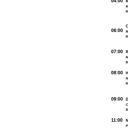
04:00
M
R
06:00
M
R
07:00
M
R
08:00
N
R
09:00
D
C
R
11:00
N
P