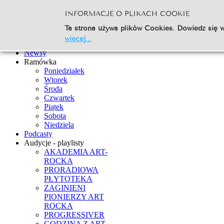
INFORMACJE O PLIKACH COOKIE
Szukaj...
Ta strona używa plików Cookies. Dowiedz się w
Go
więcej...
Strona Główna
Newsy
Ramówka
Poniedziałek
Wtorek
Środa
Czwartek
Piątek
Sobota
Niedziela
Podcasty
Audycje - playlisty
AKADEMIA ART-
ROCKA
PRORADIOWA
PŁYTOTEKA
ZAGINIENI
PIONIERZY ART
ROCKA
PROGRESSIVER
GODZINA Z ART