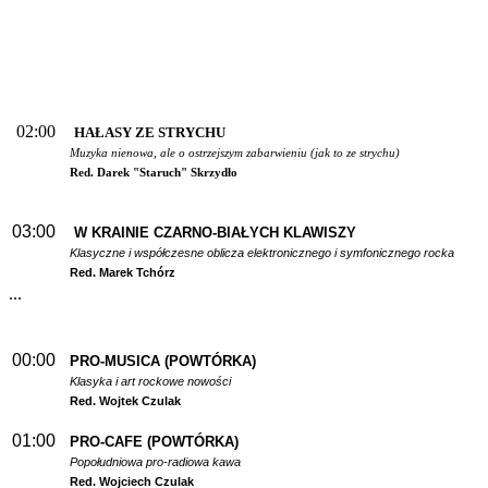
02:00
HAŁASY ZE STRYCHU
Muzyka nienowa, ale o ostrzejszym zabarwieniu (jak to ze strychu)
Red. Darek "Staruch" Skrzydło
03:00
W
KRAINIE CZARNO-BIAŁYCH KLAWISZY
Klasyczne i współczesne oblicza elektronicznego i symfonicznego rocka
Red. Marek Tchórz
...
00:00
PRO-MUSICA (POWTÓRKA)
Klasyka i art rockowe nowości
Red. Wojtek Czulak
01:00
PRO-CAFE (POWTÓRKA)
Popołudniowa pro-radiowa kawa
Red. Wojciech Czulak