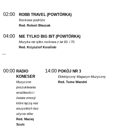
02:00
ROBB TRAVEL
(POWTÓRKA)
Rockowe podróże
Red. Robert Błaszak
04:00
NIE TYLKO BIG BIT
(POWTÓRKA)
Muzyka nie tylko rockowa z lat 60. i 70.
Red. Krzysztof Kosiński
...
00:00
14:00
RADIO
POKÓJ NR 3
KONESER
Eklektyczny Magazyn Muzyczny
Muzyczne
Red. Tome Wandel
poszukiwania
wrażliwości i
świata emocji
które łączą nas
wszystkich bez
użycia słów
Red. Maciej
Szulc