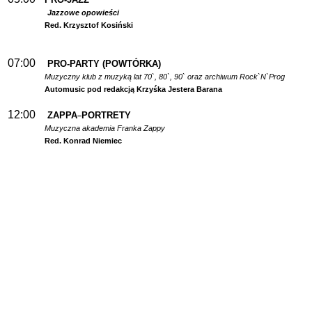
Jazzowe opowieści
Red. Krzysztof Kosiński
07:00
PRO-PARTY (POWTÓRKA)
Muzyczny klub z muzyką lat 70`, 80`, 90` oraz archiwum Rock`N`Prog
Automusic pod redakcją Krzyśka Jestera Barana
12:00
ZAPPA
PORTRETY
–
Muzyczna akademia Franka Zappy
Red. Konrad Niemiec