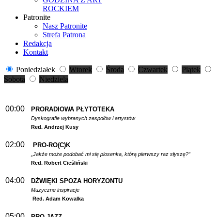
ROCKIEM
Patronite
Nasz Patronite
Strefa Patrona
Redakcja
Kontakt
Poniedziałek
Wtorek
Środa
Czwartek
Piątek
Sobota
Niedziela
00:00
PRORADIOWA PŁYTOTEKA
Dyskografie wybranych zespołów i artystów
Red. Andrzej Kusy
02:00
PRO-RO(C)K
„Jakże może podobać mi się piosenka, którą pierwszy raz słyszę?”
Red. Robert Cieśliński
04:00
DŹWIĘKI SPOZA HORYZONTU
Muzyczne inspiracje
Red. Adam Kowalka
05:00
PRO-JAZZ