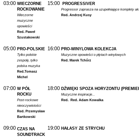
03:00
15:00
WIECZORNE
PROGRESSIVER
ROCKOWANIE
Progressor zaprasza na uzupełniające komplety a
Wieczorne
Red. Andrzej Kusy
muzyczne
opowieści
Red. Paweł
Szustakowski
05:00
16:00
PRO-POLSKIE
PRO-WINYLOWA KOLEKCJA
Tylko polskie
Muzyczne opowieści o płytach winylowych
zespoły, tylko
Red. Marek Tchórz
polska muzyka
Red.
Tomasz
Michel
07:00
18:00
W PÓŁ
DŹWIĘKI SPOZA HORYZONTU (PREMIE
ROCKU
Muzyczne inspiracje...
Post-rockowe
Red.
Red. Adam Kowalka
nieoczywistości
Red. Przemysław
Bartkowski
09:00
19:00
HAŁASY ZE STRYCHU
CZAS NA
SOUNDTRACK