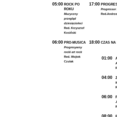
05:00
17:00
ROCK PO
PROGRES
ROKU
Progressor 
Muzyczny
Red.
Andrze
przegląd
dziesięcioleci
Red. Krzysztof
Kosiński
06:00
18:00
PRO-MUSICA
CZAS NA
Progresywny
rock
i art rock
Red. Wojtek
01:00
Czulak
A
R
04:00
R
06:00
R
08:00