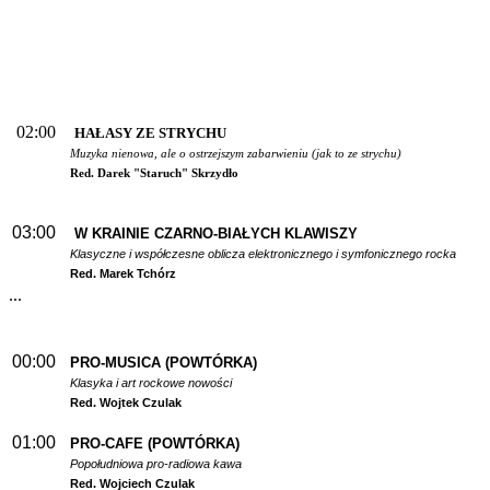
02:00
HAŁASY ZE STRYCHU
Muzyka nienowa, ale o ostrzejszym zabarwieniu (jak to ze strychu)
Red. Darek "Staruch" Skrzydło
03:00
W
KRAINIE CZARNO-BIAŁYCH KLAWISZY
Klasyczne i współczesne oblicza elektronicznego i symfonicznego rocka
Red. Marek Tchórz
...
00:00
PRO-MUSICA (POWTÓRKA)
Klasyka i art rockowe nowości
Red. Wojtek Czulak
01:00
PRO-CAFE (POWTÓRKA)
Popołudniowa pro-radiowa kawa
Red. Wojciech Czulak