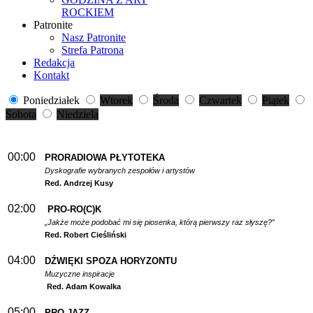
ROCKIEM
Patronite
Nasz Patronite
Strefa Patrona
Redakcja
Kontakt
Poniedziałek
Wtorek
Środa
Czwartek
Piątek
Sobota
Niedziela
00:00
PRORADIOWA PŁYTOTEKA
Dyskografie wybranych zespołów i artystów
Red. Andrzej Kusy
02:00
PRO-RO(C)K
„Jakże może podobać mi się piosenka, którą pierwszy raz słyszę?”
Red. Robert Cieśliński
04:00
DŹWIĘKI SPOZA HORYZONTU
Muzyczne inspiracje
Red. Adam Kowalka
05:00
PRO-JAZZ