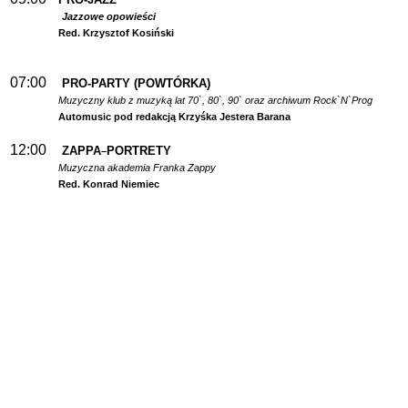
Jazzowe opowieści
Red. Krzysztof Kosiński
07:00
PRO-PARTY (POWTÓRKA)
Muzyczny klub z muzyką lat 70`, 80`, 90` oraz archiwum Rock`N`Prog
Automusic pod redakcją Krzyśka Jestera Barana
12:00
ZAPPA
PORTRETY
–
Muzyczna akademia Franka Zappy
Red. Konrad Niemiec