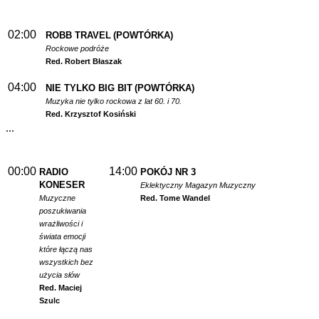
02:00
ROBB TRAVEL
(POWTÓRKA)
Rockowe podróże
Red. Robert Błaszak
04:00
NIE TYLKO BIG BIT
(POWTÓRKA)
Muzyka nie tylko rockowa z lat 60. i 70.
Red. Krzysztof Kosiński
...
00:00
14:00
RADIO
POKÓJ NR 3
KONESER
Eklektyczny Magazyn Muzyczny
Muzyczne
Red. Tome Wandel
poszukiwania
wrażliwości i
świata emocji
które łączą nas
wszystkich bez
użycia słów
Red. Maciej
Szulc