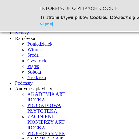
INFORMACJE O PLIKACH COOKIE
Szukaj...
Ta strona używa plików Cookies. Dowiedz się w
Go
więcej...
Strona Główna
Newsy
Ramówka
Poniedziałek
Wtorek
Środa
Czwartek
Piątek
Sobota
Niedziela
Podcasty
Audycje - playlisty
AKADEMIA ART-
ROCKA
PRORADIOWA
PŁYTOTEKA
ZAGINIENI
PIONIERZY ART
ROCKA
PROGRESSIVER
GODZINA Z ART