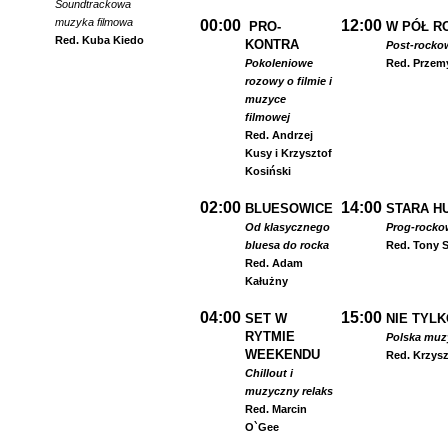
Soundtrackowa
muzyka filmowa
00:00
12:00
PRO-
W PÓŁ R
Red. Kuba Kiedo
KONTRA
Post-rocko
Pokoleniowe
Red. Przem
rozowy o filmie i
muzyce
filmowej
Red. Andrzej
Kusy i Krzysztof
Kosiński
02:00
14:00
BLUESOWICE
STARA HU
Od klasycznego
Prog-rocko
bluesa do rocka
Red. Tony S
Red. Adam
Kałużny
04:00
15:00
SET W
NIE TYLK
RYTMIE
Polska muzyk
WEEKENDU
Red. Krzysz
Chillout i
muzyczny relaks
Red. Marcin
O`Gee