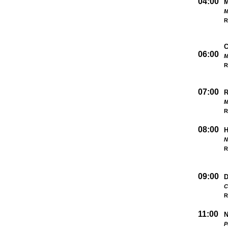
04:00
M
R
06:00
M
R
07:00
M
R
08:00
N
R
09:00
D
C
R
11:00
N
P