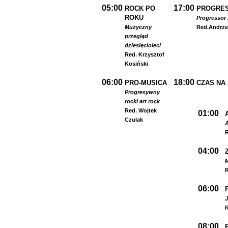
05:00
17:00
ROCK PO
PROGRES
ROKU
Progressor 
Muzyczny
Red.
Andrze
przegląd
dziesięcioleci
Red. Krzysztof
Kosiński
06:00
18:00
PRO-MUSICA
CZAS NA
Progresywny
rock
i art rock
Red. Wojtek
01:00
Czulak
A
R
04:00
R
06:00
R
08:00