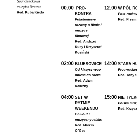
Soundtrackowa
muzyka filmowa
00:00
12:00
PRO-
W PÓŁ R
Red. Kuba Kiedo
KONTRA
Post-rocko
Pokoleniowe
Red. Przem
rozowy o filmie i
muzyce
filmowej
Red. Andrzej
Kusy i Krzysztof
Kosiński
02:00
14:00
BLUESOWICE
STARA HU
Od klasycznego
Prog-rocko
bluesa do rocka
Red. Tony S
Red. Adam
Kałużny
04:00
15:00
SET W
NIE TYLK
RYTMIE
Polska muzyk
WEEKENDU
Red. Krzysz
Chillout i
muzyczny relaks
Red. Marcin
O`Gee