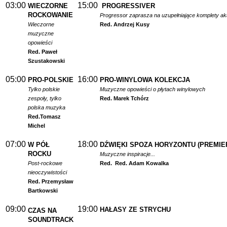
03:00
15:00
WIECZORNE
PROGRESSIVER
ROCKOWANIE
Progressor zaprasza na uzupełniające komplety a
Wieczorne
Red. Andrzej Kusy
muzyczne
opowieści
Red. Paweł
Szustakowski
05:00
16:00
PRO-POLSKIE
PRO-WINYLOWA KOLEKCJA
Tylko polskie
Muzyczne opowieści o płytach winylowych
zespoły, tylko
Red. Marek Tchórz
polska muzyka
Red.
Tomasz
Michel
07:00
18:00
W PÓŁ
DŹWIĘKI SPOZA HORYZONTU (PREMIE
ROCKU
Muzyczne inspiracje...
Post-rockowe
Red.
Red. Adam Kowalka
nieoczywistości
Red. Przemysław
Bartkowski
09:00
19:00
HAŁASY ZE STRYCHU
CZAS NA
SOUNDTRACK