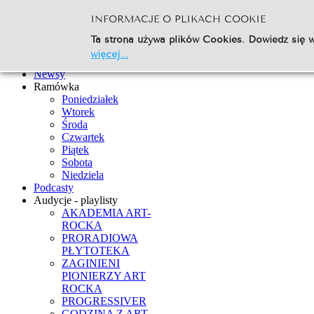
INFORMACJE O PLIKACH COOKIE
Szukaj...
Ta strona używa plików Cookies. Dowiedz się w
Go
więcej...
Strona Główna
Newsy
Ramówka
Poniedziałek
Wtorek
Środa
Czwartek
Piątek
Sobota
Niedziela
Podcasty
Audycje - playlisty
AKADEMIA ART-
ROCKA
PRORADIOWA
PŁYTOTEKA
ZAGINIENI
PIONIERZY ART
ROCKA
PROGRESSIVER
GODZINA Z ART