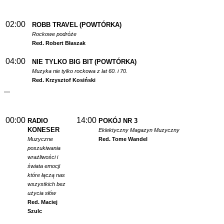
02:00
ROBB TRAVEL
(POWTÓRKA)
Rockowe podróże
Red. Robert Błaszak
04:00
NIE TYLKO BIG BIT
(POWTÓRKA)
Muzyka nie tylko rockowa z lat 60. i 70.
Red. Krzysztof Kosiński
...
00:00
14:00
RADIO
POKÓJ NR 3
KONESER
Eklektyczny Magazyn Muzyczny
Muzyczne
Red. Tome Wandel
poszukiwania
wrażliwości i
świata emocji
które łączą nas
wszystkich bez
użycia słów
Red. Maciej
Szulc