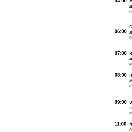
04:00
M
M
R
C
06:00
M
R
07:00
R
M
R
08:00
H
N
R
09:00
D
C
R
11:00
N
P