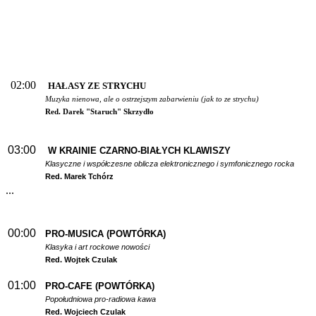
02:00
HAŁASY ZE STRYCHU
Muzyka nienowa, ale o ostrzejszym zabarwieniu (jak to ze strychu)
Red. Darek "Staruch" Skrzydło
03:00
W
KRAINIE CZARNO-BIAŁYCH KLAWISZY
Klasyczne i współczesne oblicza elektronicznego i symfonicznego rocka
Red. Marek Tchórz
...
00:00
PRO-MUSICA (POWTÓRKA)
Klasyka i art rockowe nowości
Red. Wojtek Czulak
01:00
PRO-CAFE (POWTÓRKA)
Popołudniowa pro-radiowa kawa
Red. Wojciech Czulak