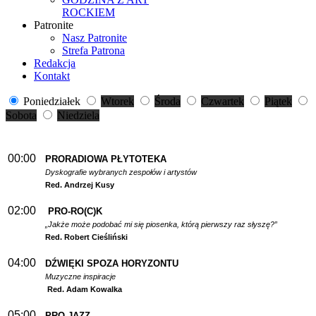
ROCKIEM
Patronite
Nasz Patronite
Strefa Patrona
Redakcja
Kontakt
Poniedziałek
Wtorek
Środa
Czwartek
Piątek
Sobota
Niedziela
00:00
PRORADIOWA PŁYTOTEKA
Dyskografie wybranych zespołów i artystów
Red. Andrzej Kusy
02:00
PRO-RO(C)K
„Jakże może podobać mi się piosenka, którą pierwszy raz słyszę?”
Red. Robert Cieśliński
04:00
DŹWIĘKI SPOZA HORYZONTU
Muzyczne inspiracje
Red. Adam Kowalka
05:00
PRO-JAZZ