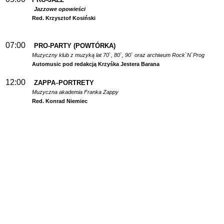
Jazzowe opowieści
Red. Krzysztof Kosiński
07:00
PRO-PARTY (POWTÓRKA)
Muzyczny klub z muzyką lat 70`, 80`, 90` oraz archiwum Rock`N`Prog
Automusic pod redakcją Krzyśka Jestera Barana
12:00
ZAPPA
PORTRETY
–
Muzyczna akademia Franka Zappy
Red. Konrad Niemiec