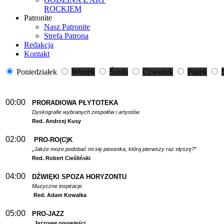
ROCKIEM
Patronite
Nasz Patronite
Strefa Patrona
Redakcja
Kontakt
Poniedziałek
Wtorek
Środa
Czwartek
Piątek
00:00
PRORADIOWA PŁYTOTEKA
Dyskografie wybranych zespołów i artystów
Red. Andrzej Kusy
02:00
PRO-RO(C)K
„Jakże może podobać mi się piosenka, którą pierwszy raz słyszę?”
Red. Robert Cieśliński
04:00
DŹWIĘKI SPOZA HORYZONTU
Muzyczne inspiracje
Red. Adam Kowalka
05:00
PRO-JAZZ
Jazzowe opowieści