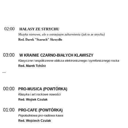
02:00
HAŁASY ZE STRYCHU
Muzyka nienowa, ale o ostrzejszym zabarwieniu (jak to ze strychu)
Red. Darek "Staruch" Skrzydło
03:00
W
KRAINIE CZARNO-BIAŁYCH KLAWISZY
Klasyczne i współczesne oblicza elektronicznego i symfonicznego rocka
Red. Marek Tchórz
...
00:00
PRO-MUSICA (POWTÓRKA)
Klasyka i art rockowe nowości
Red. Wojtek Czulak
01:00
PRO-CAFE (POWTÓRKA)
Popołudniowa pro-radiowa kawa
Red. Wojciech Czulak