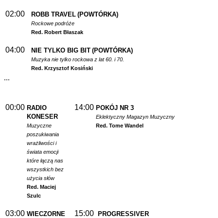
02:00
ROBB TRAVEL
(POWTÓRKA)
Rockowe podróże
Red. Robert Błaszak
04:00
NIE TYLKO BIG BIT
(POWTÓRKA)
Muzyka nie tylko rockowa z lat 60. i 70.
Red. Krzysztof Kosiński
...
00:00
14:00
RADIO
POKÓJ NR 3
KONESER
Eklektyczny Magazyn Muzyczny
Muzyczne
Red. Tome Wandel
poszukiwania
wrażliwości i
świata emocji
które łączą nas
wszystkich bez
użycia słów
Red. Maciej
Szulc
03:00
15:00
WIECZORNE
PROGRESSIVER