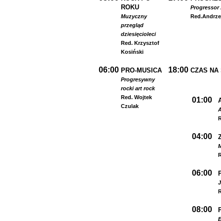
ROKU
Progressor 
Muzyczny
Red.
Andrze
przegląd
dziesięcioleci
Red. Krzysztof
Kosiński
06:00
18:00
PRO-MUSICA
CZAS NA
Progresywny
rock
i art rock
Red. Wojtek
01:00
Czulak
A
R
04:00
R
06:00
R
08:00