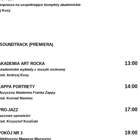
zaprasza na uzupełniające komplety akademickie
j Kusy
 SOUNDTRACK (PREMIERA)
13:00
AKADEMIA ART ROCKA
kademickie wykłady z muzyki rockowej
ed. Andrzej Kusy
14:00
ZAPPA PORTRETY
Muzyczna Akademia Franka Zappy
ed. Konrad Niemiec
17:00
PRO-JAZZ
Jazzowe opowieści
ed. Krzysztof Kosiński
19:00
POKÓJ NR 3
Eklektyczny Magazyn Muzyczny