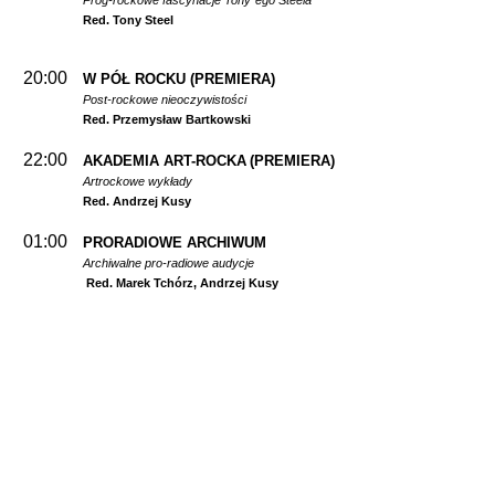
Prog-rockowe fascynacje Tony`ego Steela
Red. Tony Steel
20:00
W PÓŁ ROCKU
(PREMIERA)
Post-rockowe nieoczywistości
Red. Przemysław Bartkowski
22:00
AKADEMIA ART-ROCKA
(PREMIERA)
Artrockowe wykłady
Red. Andrzej Kusy
01:00
PRORADIOWE ARCHIWUM
Archiwalne pro-radiowe audycje
Red. Marek Tchórz, Andrzej Kusy