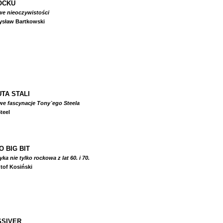
OCKU
we nieoczywistości
ysław Bartkowski
TA STALI
we fascynacje Tony`ego Steela
teel
O BIG BIT
a nie tylko rockowa z lat 60. i 70.
tof Kosiński
SIVER