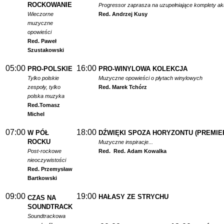
ROCKOWANIE
Progressor zaprasza na uzupełniające komplety a
Wieczorne
Red. Andrzej Kusy
muzyczne
opowieści
Red. Paweł
Szustakowski
05:00
16:00
PRO-POLSKIE
PRO-WINYLOWA KOLEKCJA
Tylko polskie
Muzyczne opowieści o płytach winylowych
zespoły, tylko
Red. Marek Tchórz
polska muzyka
Red.
Tomasz
Michel
07:00
18:00
W PÓŁ
DŹWIĘKI SPOZA HORYZONTU (PREMIE
ROCKU
Muzyczne inspiracje...
Post-rockowe
Red.
Red. Adam Kowalka
nieoczywistości
Red. Przemysław
Bartkowski
09:00
19:00
HAŁASY ZE STRYCHU
CZAS NA
SOUNDTRACK
Soundtrackowa