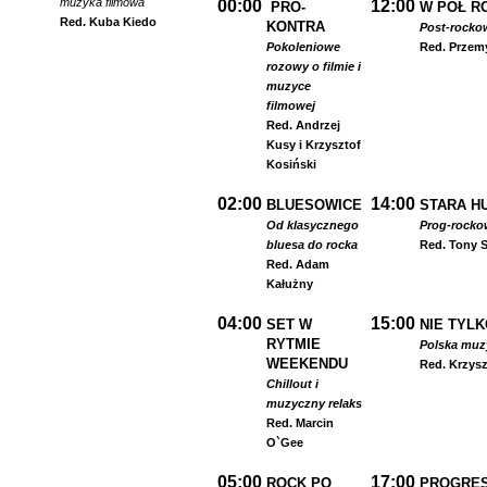
muzyka filmowa
00:00
12:00
PRO-
W PÓŁ R
Red. Kuba Kiedo
KONTRA
Post-rocko
Pokoleniowe
Red. Przem
rozowy o filmie i
muzyce
filmowej
Red. Andrzej
Kusy i Krzysztof
Kosiński
02:00
14:00
BLUESOWICE
STARA HU
Od klasycznego
Prog-rocko
bluesa do rocka
Red. Tony S
Red. Adam
Kałużny
04:00
15:00
SET W
NIE TYLK
RYTMIE
Polska muzyk
WEEKENDU
Red. Krzysz
Chillout i
muzyczny relaks
Red. Marcin
O`Gee
05:00
17:00
ROCK PO
PROGRES