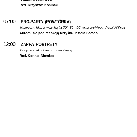
Red. Krzysztof Kosiński
07:00
PRO-PARTY (POWTÓRKA)
Muzyczny klub z muzyką lat 70`, 80`, 90` oraz archiwum Rock`N`Prog
Automusic pod redakcją Krzyśka Jestera Barana
12:00
ZAPPA
PORTRETY
–
Muzyczna akademia Franka Zappy
Red. Konrad Niemiec