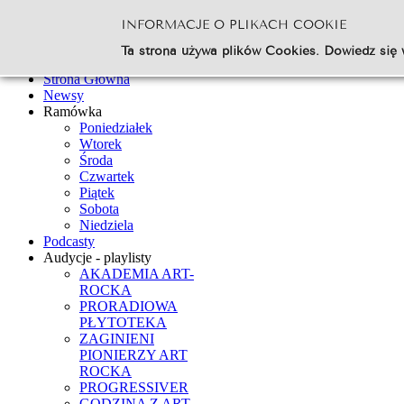
INFORMACJE O PLIKACH COOKIE
Szukaj...
Ta strona używa plików Cookies. Dowiedz się 
Go
Strona Główna
Newsy
Ramówka
Poniedziałek
Wtorek
Środa
Czwartek
Piątek
Sobota
Niedziela
Podcasty
Audycje - playlisty
AKADEMIA ART-
ROCKA
PRORADIOWA
PŁYTOTEKA
ZAGINIENI
PIONIERZY ART
ROCKA
PROGRESSIVER
GODZINA Z ART