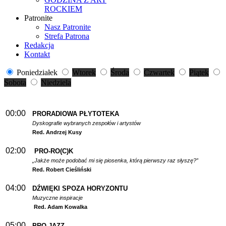
ROCKIEM
Patronite
Nasz Patronite
Strefa Patrona
Redakcja
Kontakt
Poniedziałek
Wtorek
Środa
Czwartek
Piątek
Sobota
Niedziela
00:00
PRORADIOWA PŁYTOTEKA
Dyskografie wybranych zespołów i artystów
Red. Andrzej Kusy
02:00
PRO-RO(C)K
„Jakże może podobać mi się piosenka, którą pierwszy raz słyszę?”
Red. Robert Cieśliński
04:00
DŹWIĘKI SPOZA HORYZONTU
Muzyczne inspiracje
Red. Adam Kowalka
05:00
PRO-JAZZ