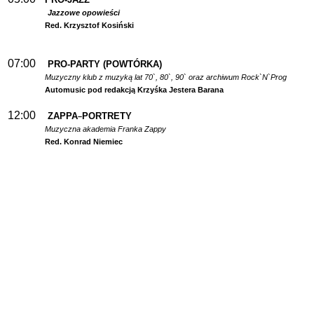
Jazzowe opowieści
Red. Krzysztof Kosiński
07:00
PRO-PARTY (POWTÓRKA)
Muzyczny klub z muzyką lat 70`, 80`, 90` oraz archiwum Rock`N`Prog
Automusic pod redakcją Krzyśka Jestera Barana
12:00
ZAPPA
PORTRETY
–
Muzyczna akademia Franka Zappy
Red. Konrad Niemiec