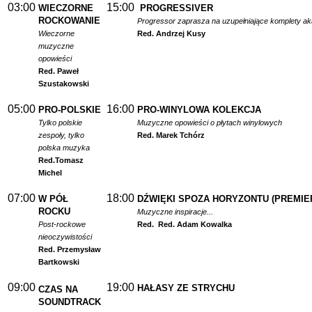
03:00
15:00
WIECZORNE
PROGRESSIVER
ROCKOWANIE
Progressor zaprasza na uzupełniające komplety a
Wieczorne
Red. Andrzej Kusy
muzyczne
opowieści
Red. Paweł
Szustakowski
05:00
16:00
PRO-POLSKIE
PRO-WINYLOWA KOLEKCJA
Tylko polskie
Muzyczne opowieści o płytach winylowych
zespoły, tylko
Red. Marek Tchórz
polska muzyka
Red.
Tomasz
Michel
07:00
18:00
W PÓŁ
DŹWIĘKI SPOZA HORYZONTU (PREMIE
ROCKU
Muzyczne inspiracje...
Post-rockowe
Red.
Red. Adam Kowalka
nieoczywistości
Red. Przemysław
Bartkowski
09:00
19:00
HAŁASY ZE STRYCHU
CZAS NA
SOUNDTRACK