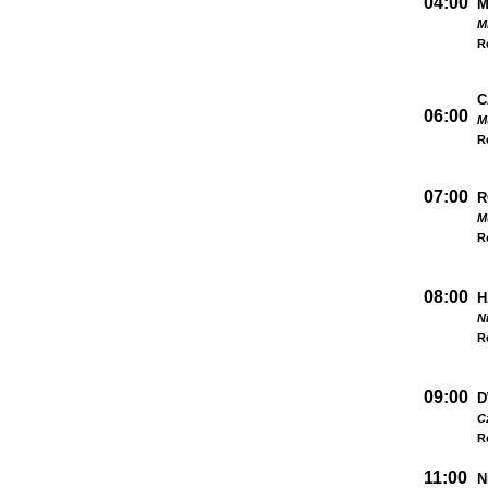
04:00
M
M
R
C
06:00
M
R
07:00
R
M
R
08:00
H
N
R
09:00
D
C
R
11:00
N