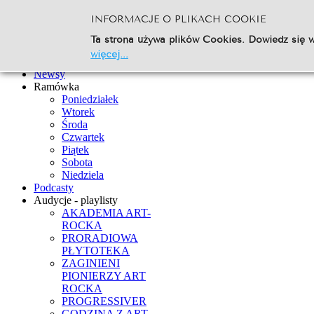
INFORMACJE O PLIKACH COOKIE
Szukaj...
Ta strona używa plików Cookies. Dowiedz się w
Go
więcej...
Strona Główna
Newsy
Ramówka
Poniedziałek
Wtorek
Środa
Czwartek
Piątek
Sobota
Niedziela
Podcasty
Audycje - playlisty
AKADEMIA ART-
ROCKA
PRORADIOWA
PŁYTOTEKA
ZAGINIENI
PIONIERZY ART
ROCKA
PROGRESSIVER
GODZINA Z ART