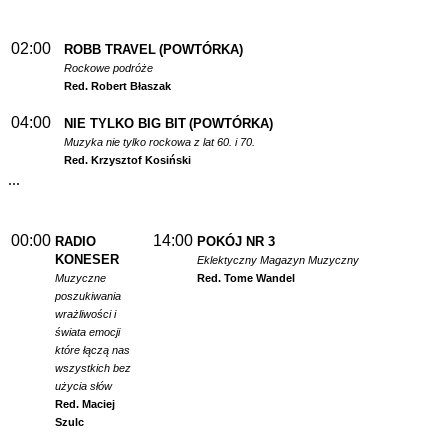
02:00
ROBB TRAVEL
(POWTÓRKA)
Rockowe podróże
Red. Robert Błaszak
04:00
NIE TYLKO BIG BIT
(POWTÓRKA)
Muzyka nie tylko rockowa z lat 60. i 70.
Red. Krzysztof Kosiński
...
00:00
14:00
RADIO
POKÓJ NR 3
KONESER
Eklektyczny Magazyn Muzyczny
Muzyczne
Red. Tome Wandel
poszukiwania
wrażliwości i
świata emocji
które łączą nas
wszystkich bez
użycia słów
Red. Maciej
Szulc