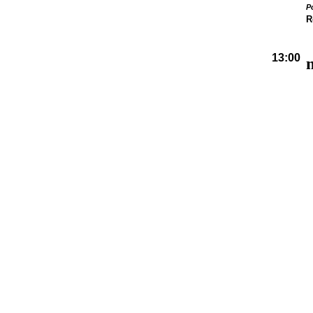
P
R
13:00