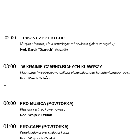
02:00
HAŁASY ZE STRYCHU
Muzyka nienowa, ale o ostrzejszym zabarwieniu (jak to ze strychu)
Red. Darek "Staruch" Skrzydło
03:00
W
KRAINIE CZARNO-BIAŁYCH KLAWISZY
Klasyczne i współczesne oblicza elektronicznego i symfonicznego rocka
Red. Marek Tchórz
...
00:00
PRO-MUSICA (POWTÓRKA)
Klasyka i art rockowe nowości
Red. Wojtek Czulak
01:00
PRO-CAFE (POWTÓRKA)
Popołudniowa pro-radiowa kawa
Red. Wojciech Czulak