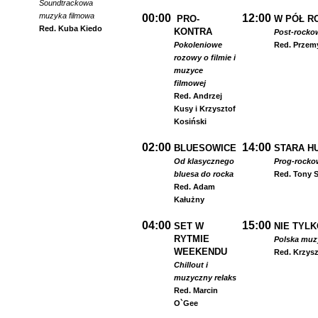
Soundtrackowa
muzyka filmowa
00:00
12:00
PRO-
W PÓŁ R
Red. Kuba Kiedo
KONTRA
Post-rocko
Pokoleniowe
Red. Przem
rozowy o filmie i
muzyce
filmowej
Red. Andrzej
Kusy i Krzysztof
Kosiński
02:00
14:00
BLUESOWICE
STARA HU
Od klasycznego
Prog-rocko
bluesa do rocka
Red. Tony S
Red. Adam
Kałużny
04:00
15:00
SET W
NIE TYLK
RYTMIE
Polska muzyk
WEEKENDU
Red. Krzysz
Chillout i
muzyczny relaks
Red. Marcin
O`Gee