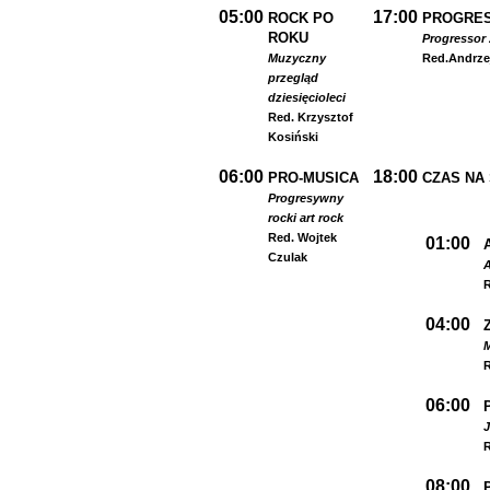
05:00
17:00
ROCK PO
PROGRES
ROKU
Progressor 
Muzyczny
Red.
Andrze
przegląd
dziesięcioleci
Red. Krzysztof
Kosiński
06:00
18:00
PRO-MUSICA
CZAS NA
Progresywny
rock
i art rock
Red. Wojtek
01:00
Czulak
A
R
04:00
R
06:00
R
08:00