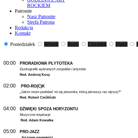
ROCKIEM
Patronite
Nasz Patronite
Strefa Patrona
Redakcja
Kontakt
Poniedziałek
Wtorek
Środa
Czwartek
Piątek
00:00
PRORADIOWA PŁYTOTEKA
Dyskografie wybranych zespołów i artystów
Red. Andrzej Kusy
02:00
PRO-RO(C)K
„Jakże może podobać mi się piosenka, którą pierwszy raz słyszę?”
Red. Robert Cieśliński
04:00
DŹWIĘKI SPOZA HORYZONTU
Muzyczne inspiracje
Red. Adam Kowalka
05:00
PRO-JAZZ
Jazzowe opowieści