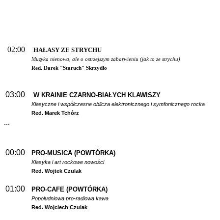
02:00
HAŁASY ZE STRYCHU
Muzyka nienowa, ale o ostrzejszym zabarwieniu (jak to ze strychu)
Red. Darek "Staruch" Skrzydło
03:00
W
KRAINIE CZARNO-BIAŁYCH KLAWISZY
Klasyczne i współczesne oblicza elektronicznego i symfonicznego rocka
Red. Marek Tchórz
...
00:00
PRO-MUSICA (POWTÓRKA)
Klasyka i art rockowe nowości
Red. Wojtek Czulak
01:00
PRO-CAFE (POWTÓRKA)
Popołudniowa pro-radiowa kawa
Red. Wojciech Czulak