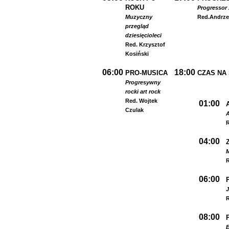
ROKU
Progressor 
Muzyczny
Red.
Andrze
przegląd
dziesięcioleci
Red. Krzysztof
Kosiński
06:00
18:00
PRO-MUSICA
CZAS NA
Progresywny
rock
i art rock
Red. Wojtek
01:00
Czulak
A
R
04:00
R
06:00
R
08:00