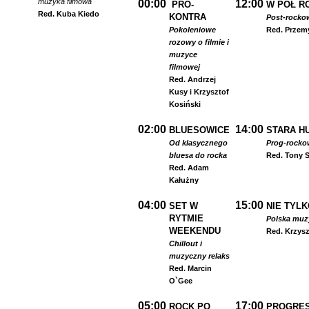
muzyka filmowa
00:00
12:00
PRO-
W PÓŁ R
Red. Kuba Kiedo
KONTRA
Post-rocko
Pokoleniowe
Red. Przem
rozowy o filmie i
muzyce
filmowej
Red. Andrzej
Kusy i Krzysztof
Kosiński
02:00
14:00
BLUESOWICE
STARA HU
Od klasycznego
Prog-rocko
bluesa do rocka
Red. Tony S
Red. Adam
Kałużny
04:00
15:00
SET W
NIE TYLK
RYTMIE
Polska muzyk
WEEKENDU
Red. Krzysz
Chillout i
muzyczny relaks
Red. Marcin
O`Gee
05:00
17:00
ROCK PO
PROGRES