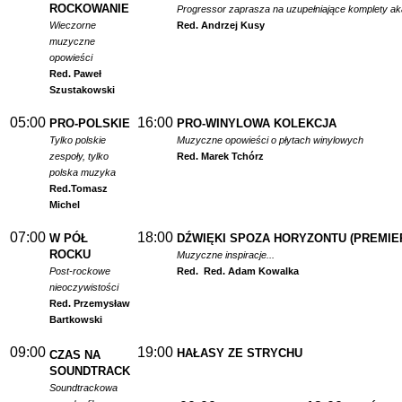
ROCKOWANIE
Progressor zaprasza na uzupełniające komplety a
Wieczorne
Red. Andrzej Kusy
muzyczne
opowieści
Red. Paweł
Szustakowski
05:00
16:00
PRO-POLSKIE
PRO-WINYLOWA KOLEKCJA
Tylko polskie
Muzyczne opowieści o płytach winylowych
zespoły, tylko
Red. Marek Tchórz
polska muzyka
Red.
Tomasz
Michel
07:00
18:00
W PÓŁ
DŹWIĘKI SPOZA HORYZONTU (PREMIE
ROCKU
Muzyczne inspiracje...
Post-rockowe
Red.
Red. Adam Kowalka
nieoczywistości
Red. Przemysław
Bartkowski
09:00
19:00
HAŁASY ZE STRYCHU
CZAS NA
SOUNDTRACK
Soundtrackowa