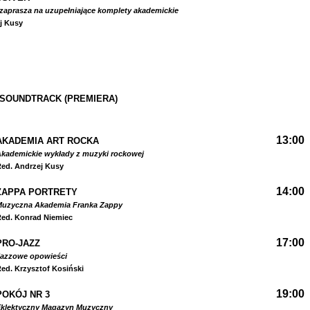
zaprasza na uzupełniające komplety akademickie
j Kusy
 SOUNDTRACK (PREMIERA)
13:00
AKADEMIA ART ROCKA
kademickie wykłady z muzyki rockowej
ed. Andrzej Kusy
14:00
ZAPPA PORTRETY
Muzyczna Akademia Franka Zappy
ed. Konrad Niemiec
17:00
PRO-JAZZ
Jazzowe opowieści
ed. Krzysztof Kosiński
19:00
POKÓJ NR 3
Eklektyczny Magazyn Muzyczny