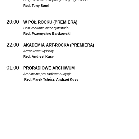
Prog-rockowe fascynacje Tony`ego Steela
Red. Tony Steel
20:00
W PÓŁ ROCKU
(PREMIERA)
Post-rockowe nieoczywistości
Red. Przemysław Bartkowski
22:00
AKADEMIA ART-ROCKA
(PREMIERA)
Artrockowe wykłady
Red. Andrzej Kusy
01:00
PRORADIOWE ARCHIWUM
Archiwalne pro-radiowe audycje
Red. Marek Tchórz, Andrzej Kusy