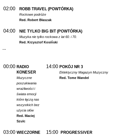
02:00
ROBB TRAVEL
(POWTÓRKA)
Rockowe podróże
Red. Robert Błaszak
04:00
NIE TYLKO BIG BIT
(POWTÓRKA)
Muzyka nie tylko rockowa z lat 60. i 70.
Red. Krzysztof Kosiński
...
00:00
14:00
RADIO
POKÓJ NR 3
KONESER
Eklektyczny Magazyn Muzyczny
Muzyczne
Red. Tome Wandel
poszukiwania
wrażliwości i
świata emocji
które łączą nas
wszystkich bez
użycia słów
Red. Maciej
Szulc
03:00
15:00
WIECZORNE
PROGRESSIVER