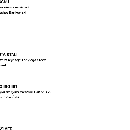
OCKU
we nieoczywistości
ysław Bartkowski
TA STALI
we fascynacje Tony`ego Steela
teel
O BIG BIT
a nie tylko rockowa z lat 60. i 70.
tof Kosiński
SIVER