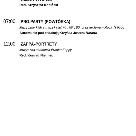
Red. Krzysztof Kosiński
07:00
PRO-PARTY (POWTÓRKA)
Muzyczny klub z muzyką lat 70`, 80`, 90` oraz archiwum Rock`N`Prog
Automusic pod redakcją Krzyśka Jestera Barana
12:00
ZAPPA
PORTRETY
–
Muzyczna akademia Franka Zappy
Red. Konrad Niemiec