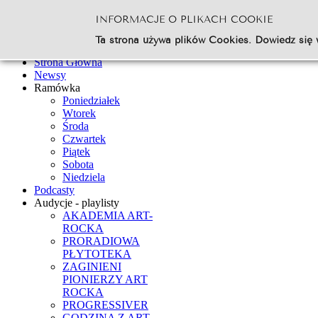
INFORMACJE O PLIKACH COOKIE
Szukaj...
Ta strona używa plików Cookies. Dowiedz się 
Go
Strona Główna
Newsy
Ramówka
Poniedziałek
Wtorek
Środa
Czwartek
Piątek
Sobota
Niedziela
Podcasty
Audycje - playlisty
AKADEMIA ART-
ROCKA
PRORADIOWA
PŁYTOTEKA
ZAGINIENI
PIONIERZY ART
ROCKA
PROGRESSIVER
GODZINA Z ART