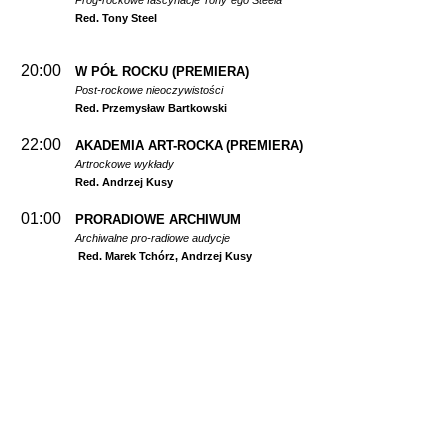
Prog-rockowe fascynacje Tony`ego Steela
Red. Tony Steel
20:00
W PÓŁ ROCKU
(PREMIERA)
Post-rockowe nieoczywistości
Red. Przemysław Bartkowski
22:00
AKADEMIA ART-ROCKA
(PREMIERA)
Artrockowe wykłady
Red. Andrzej Kusy
01:00
PRORADIOWE ARCHIWUM
Archiwalne pro-radiowe audycje
Red. Marek Tchórz, Andrzej Kusy