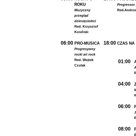
ROKU
Progressor 
Muzyczny
Red.
Andrze
przegląd
dziesięcioleci
Red. Krzysztof
Kosiński
06:00
18:00
PRO-MUSICA
CZAS NA
Progresywny
rock
i art rock
Red. Wojtek
01:00
Czulak
A
R
04:00
R
06:00
R
08:00