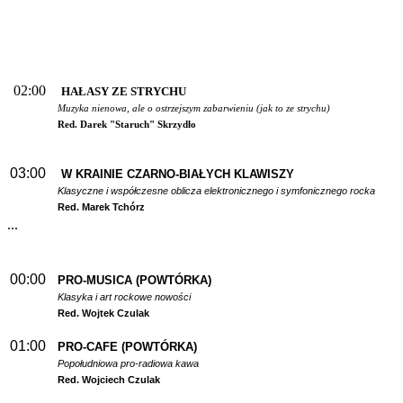
02:00
HAŁASY ZE STRYCHU
Muzyka nienowa, ale o ostrzejszym zabarwieniu (jak to ze strychu)
Red. Darek "Staruch" Skrzydło
03:00
W
KRAINIE CZARNO-BIAŁYCH KLAWISZY
Klasyczne i współczesne oblicza elektronicznego i symfonicznego rocka
Red. Marek Tchórz
...
00:00
PRO-MUSICA (POWTÓRKA)
Klasyka i art rockowe nowości
Red. Wojtek Czulak
01:00
PRO-CAFE (POWTÓRKA)
Popołudniowa pro-radiowa kawa
Red. Wojciech Czulak