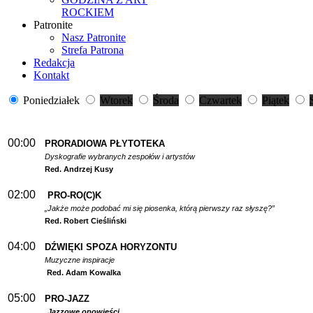
ROCKIEM
Patronite
Nasz Patronite
Strefa Patrona
Redakcja
Kontakt
Poniedziałek
Wtorek
Środa
Czwartek
Piątek
00:00
PRORADIOWA PŁYTOTEKA
Dyskografie wybranych zespołów i artystów
Red. Andrzej Kusy
02:00
PRO-RO(C)K
„Jakże może podobać mi się piosenka, którą pierwszy raz słyszę?”
Red. Robert Cieśliński
04:00
DŹWIĘKI SPOZA HORYZONTU
Muzyczne inspiracje
Red. Adam Kowalka
05:00
PRO-JAZZ
Jazzowe opowieści