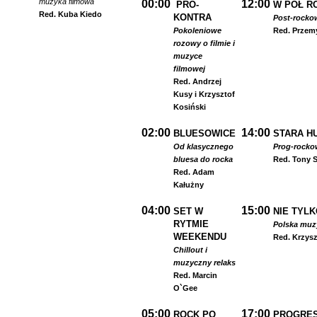
muzyka filmowa
00:00
12:00
PRO-
W PÓŁ R
Red. Kuba Kiedo
KONTRA
Post-rocko
Pokoleniowe
Red. Przem
rozowy o filmie i
muzyce
filmowej
Red. Andrzej
Kusy i Krzysztof
Kosiński
02:00
14:00
BLUESOWICE
STARA HU
Od klasycznego
Prog-rocko
bluesa do rocka
Red. Tony S
Red. Adam
Kałużny
04:00
15:00
SET W
NIE TYLK
RYTMIE
Polska muzyk
WEEKENDU
Red. Krzysz
Chillout i
muzyczny relaks
Red. Marcin
O`Gee
05:00
17:00
ROCK PO
PROGRES