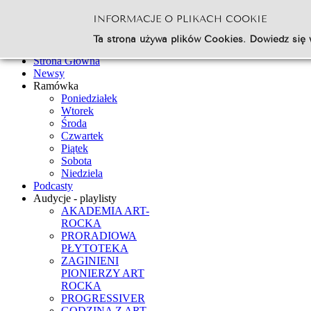
INFORMACJE O PLIKACH COOKIE
Szukaj...
Ta strona używa plików Cookies. Dowiedz się 
Go
Strona Główna
Newsy
Ramówka
Poniedziałek
Wtorek
Środa
Czwartek
Piątek
Sobota
Niedziela
Podcasty
Audycje - playlisty
AKADEMIA ART-
ROCKA
PRORADIOWA
PŁYTOTEKA
ZAGINIENI
PIONIERZY ART
ROCKA
PROGRESSIVER
GODZINA Z ART