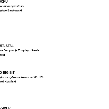
OCKU
we nieoczywistości
ysław Bartkowski
TA STALI
we fascynacje Tony`ego Steela
teel
O BIG BIT
a nie tylko rockowa z lat 60. i 70.
tof Kosiński
SIVER