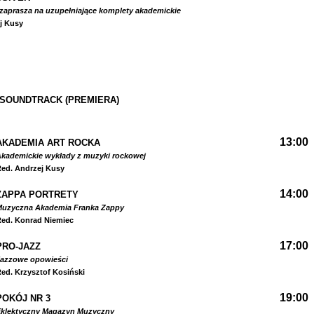
zaprasza na uzupełniające komplety akademickie
j Kusy
 SOUNDTRACK (PREMIERA)
13:00
AKADEMIA ART ROCKA
kademickie wykłady z muzyki rockowej
ed. Andrzej Kusy
14:00
ZAPPA PORTRETY
Muzyczna Akademia Franka Zappy
ed. Konrad Niemiec
17:00
PRO-JAZZ
Jazzowe opowieści
ed. Krzysztof Kosiński
19:00
POKÓJ NR 3
Eklektyczny Magazyn Muzyczny