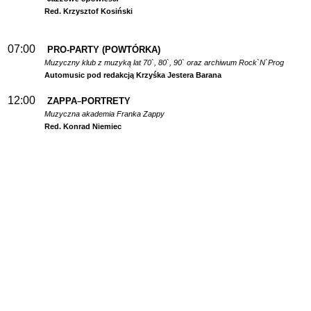
Red. Krzysztof Kosiński
07:00
PRO-PARTY (POWTÓRKA)
Muzyczny klub z muzyką lat 70`, 80`, 90` oraz archiwum Rock`N`Prog
Automusic pod redakcją Krzyśka Jestera Barana
12:00
ZAPPA
PORTRETY
–
Muzyczna akademia Franka Zappy
Red. Konrad Niemiec