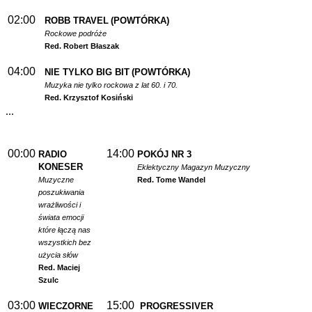
02:00
ROBB TRAVEL
(POWTÓRKA)
Rockowe podróże
Red. Robert Błaszak
04:00
NIE TYLKO BIG BIT
(POWTÓRKA)
Muzyka nie tylko rockowa z lat 60. i 70.
Red. Krzysztof Kosiński
...
00:00
14:00
RADIO
POKÓJ NR 3
KONESER
Eklektyczny Magazyn Muzyczny
Muzyczne
Red. Tome Wandel
poszukiwania
wrażliwości i
świata emocji
które łączą nas
wszystkich bez
użycia słów
Red. Maciej
Szulc
03:00
15:00
WIECZORNE
PROGRESSIVER