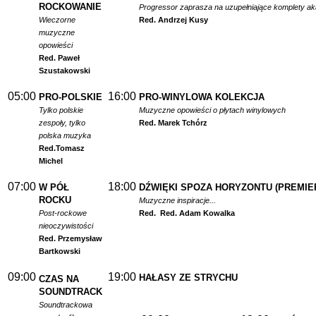
ROCKOWANIE
Progressor zaprasza na uzupełniające komplety a
Wieczorne
Red. Andrzej Kusy
muzyczne
opowieści
Red. Paweł
Szustakowski
05:00
16:00
PRO-POLSKIE
PRO-WINYLOWA KOLEKCJA
Tylko polskie
Muzyczne opowieści o płytach winylowych
zespoły, tylko
Red. Marek Tchórz
polska muzyka
Red.
Tomasz
Michel
07:00
18:00
W PÓŁ
DŹWIĘKI SPOZA HORYZONTU (PREMIE
ROCKU
Muzyczne inspiracje...
Post-rockowe
Red.
Red. Adam Kowalka
nieoczywistości
Red. Przemysław
Bartkowski
09:00
19:00
HAŁASY ZE STRYCHU
CZAS NA
SOUNDTRACK
Soundtrackowa