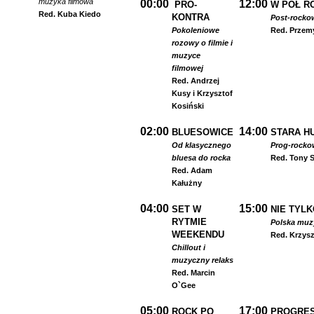
muzyka filmowa
00:00
12:00
PRO-
W PÓŁ R
Red. Kuba Kiedo
KONTRA
Post-rocko
Pokoleniowe
Red. Przem
rozowy o filmie i
muzyce
filmowej
Red. Andrzej
Kusy i Krzysztof
Kosiński
02:00
14:00
BLUESOWICE
STARA HU
Od klasycznego
Prog-rocko
bluesa do rocka
Red. Tony S
Red. Adam
Kałużny
04:00
15:00
SET W
NIE TYLK
RYTMIE
Polska muzyk
WEEKENDU
Red. Krzysz
Chillout i
muzyczny relaks
Red. Marcin
O`Gee
05:00
17:00
ROCK PO
PROGRES