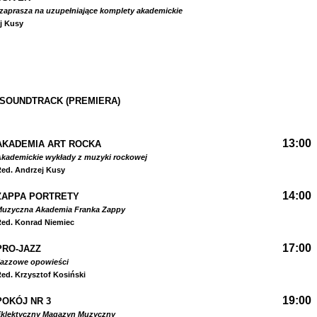
zaprasza na uzupełniające komplety akademickie
j Kusy
 SOUNDTRACK (PREMIERA)
13:00
AKADEMIA ART ROCKA
kademickie wykłady z muzyki rockowej
ed. Andrzej Kusy
14:00
ZAPPA PORTRETY
Muzyczna Akademia Franka Zappy
ed. Konrad Niemiec
17:00
PRO-JAZZ
Jazzowe opowieści
ed. Krzysztof Kosiński
19:00
POKÓJ NR 3
Eklektyczny Magazyn Muzyczny