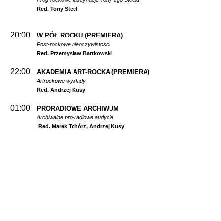
Prog-rockowe fascynacje Tony`ego Steela
Red. Tony Steel
20:00
W PÓŁ ROCKU
(PREMIERA)
Post-rockowe nieoczywistości
Red. Przemysław Bartkowski
22:00
AKADEMIA ART-ROCKA
(PREMIERA)
Artrockowe wykłady
Red. Andrzej Kusy
01:00
PRORADIOWE ARCHIWUM
Archiwalne pro-radiowe audycje
Red. Marek Tchórz, Andrzej Kusy