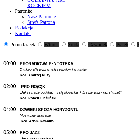
ROCKIEM
Patronite
Nasz Patronite
Strefa Patrona
Redakcja
Kontakt
Poniedziałek
Wtorek
Środa
Czwartek
Piątek
00:00
PRORADIOWA PŁYTOTEKA
Dyskografie wybranych zespołów i artystów
Red. Andrzej Kusy
02:00
PRO-RO(C)K
„Jakże może podobać mi się piosenka, którą pierwszy raz słyszę?”
Red. Robert Cieśliński
04:00
DŹWIĘKI SPOZA HORYZONTU
Muzyczne inspiracje
Red. Adam Kowalka
05:00
PRO-JAZZ
Jazzowe opowieści