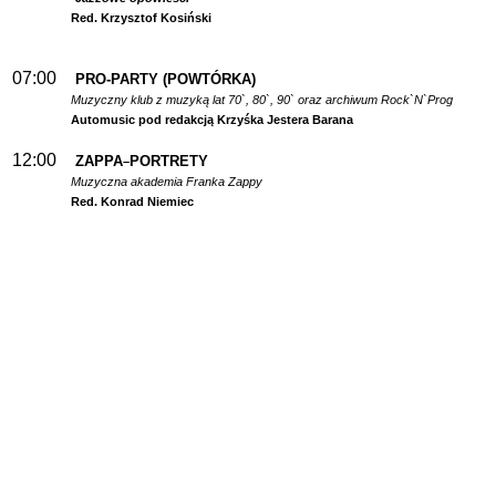
Red. Krzysztof Kosiński
07:00
PRO-PARTY (POWTÓRKA)
Muzyczny klub z muzyką lat 70`, 80`, 90` oraz archiwum Rock`N`Prog
Automusic pod redakcją Krzyśka Jestera Barana
12:00
ZAPPA
PORTRETY
–
Muzyczna akademia Franka Zappy
Red. Konrad Niemiec