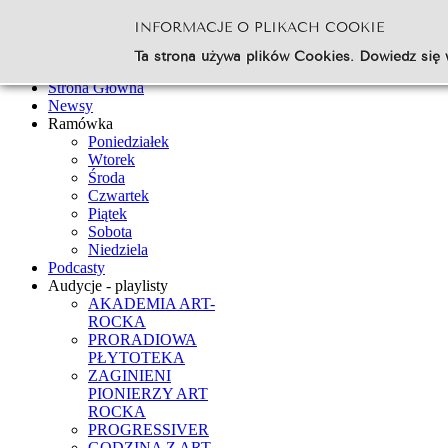
INFORMACJE O PLIKACH COOKIE
Szukaj...
Ta strona używa plików Cookies. Dowiedz się 
Go
Strona Główna
Newsy
Ramówka
Poniedziałek
Wtorek
Środa
Czwartek
Piątek
Sobota
Niedziela
Podcasty
Audycje - playlisty
AKADEMIA ART-
ROCKA
PRORADIOWA
PŁYTOTEKA
ZAGINIENI
PIONIERZY ART
ROCKA
PROGRESSIVER
GODZINA Z ART