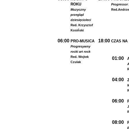
ROKU
Progressor 
Muzyczny
Red.
Andrze
przegląd
dziesięcioleci
Red. Krzysztof
Kosiński
06:00
18:00
PRO-MUSICA
CZAS NA
Progresywny
rock
i art rock
Red. Wojtek
01:00
Czulak
A
R
04:00
R
06:00
R
08:00