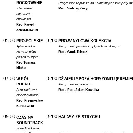
ROCKOWANIE
Progressor zaprasza na uzupełniające komplety a
Wieczorne
Red. Andrzej Kusy
muzyczne
opowieści
Red. Paweł
Szustakowski
05:00
16:00
PRO-POLSKIE
PRO-WINYLOWA KOLEKCJA
Tylko polskie
Muzyczne opowieści o płytach winylowych
zespoły, tylko
Red. Marek Tchórz
polska muzyka
Red.
Tomasz
Michel
07:00
18:00
W PÓŁ
DŹWIĘKI SPOZA HORYZONTU (PREMIE
ROCKU
Muzyczne inspiracje...
Post-rockowe
Red.
Red. Adam Kowalka
nieoczywistości
Red. Przemysław
Bartkowski
09:00
19:00
HAŁASY ZE STRYCHU
CZAS NA
SOUNDTRACK
Soundtrackowa