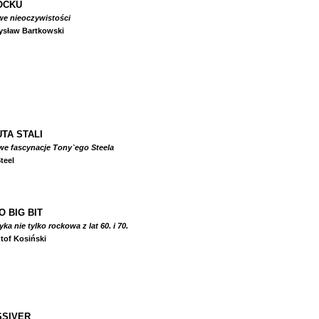
OCKU
we nieoczywistości
ysław Bartkowski
TA STALI
we fascynacje Tony`ego Steela
teel
O BIG BIT
a nie tylko rockowa z lat 60. i 70.
tof Kosiński
SIVER