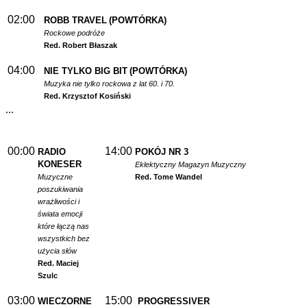
02:00
ROBB TRAVEL
(POWTÓRKA)
Rockowe podróże
Red. Robert Błaszak
04:00
NIE TYLKO BIG BIT
(POWTÓRKA)
Muzyka nie tylko rockowa z lat 60. i 70.
Red. Krzysztof Kosiński
...
00:00
14:00
RADIO
POKÓJ NR 3
KONESER
Eklektyczny Magazyn Muzyczny
Muzyczne
Red. Tome Wandel
poszukiwania
wrażliwości i
świata emocji
które łączą nas
wszystkich bez
użycia słów
Red. Maciej
Szulc
03:00
15:00
WIECZORNE
PROGRESSIVER