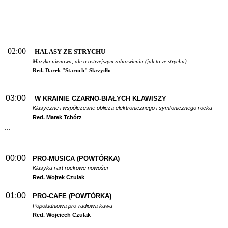
02:00
HAŁASY ZE STRYCHU
Muzyka nienowa, ale o ostrzejszym zabarwieniu (jak to ze strychu)
Red. Darek "Staruch" Skrzydło
03:00
W
KRAINIE CZARNO-BIAŁYCH KLAWISZY
Klasyczne i współczesne oblicza elektronicznego i symfonicznego rocka
Red. Marek Tchórz
...
00:00
PRO-MUSICA (POWTÓRKA)
Klasyka i art rockowe nowości
Red. Wojtek Czulak
01:00
PRO-CAFE (POWTÓRKA)
Popołudniowa pro-radiowa kawa
Red. Wojciech Czulak