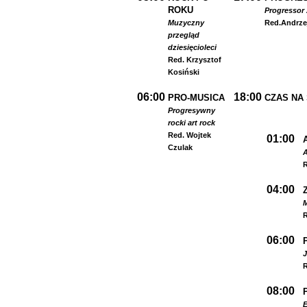
ROKU
Progressor 
Muzyczny
Red.
Andrze
przegląd
dziesięcioleci
Red. Krzysztof
Kosiński
06:00
18:00
PRO-MUSICA
CZAS NA
Progresywny
rock
i art rock
Red. Wojtek
01:00
Czulak
A
R
04:00
R
06:00
R
08:00