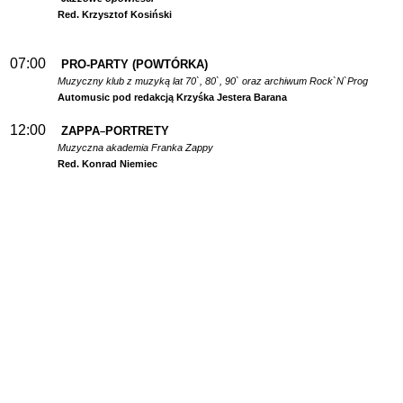
Red. Krzysztof Kosiński
07:00
PRO-PARTY (POWTÓRKA)
Muzyczny klub z muzyką lat 70`, 80`, 90` oraz archiwum Rock`N`Prog
Automusic pod redakcją Krzyśka Jestera Barana
12:00
ZAPPA
PORTRETY
–
Muzyczna akademia Franka Zappy
Red. Konrad Niemiec