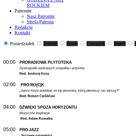
ROCKIEM
Patronite
Nasz Patronite
Strefa Patrona
Redakcja
Kontakt
Poniedziałek
Wtorek
Środa
Czwartek
Piątek
00:00
PRORADIOWA PŁYTOTEKA
Dyskografie wybranych zespołów i artystów
Red. Andrzej Kusy
02:00
PRO-RO(C)K
„Jakże może podobać mi się piosenka, którą pierwszy raz słyszę?”
Red. Robert Cieśliński
04:00
DŹWIĘKI SPOZA HORYZONTU
Muzyczne inspiracje
Red. Adam Kowalka
05:00
PRO-JAZZ
Jazzowe opowieści