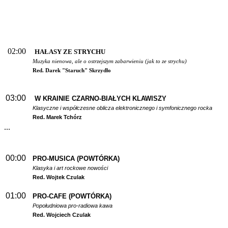
02:00
HAŁASY ZE STRYCHU
Muzyka nienowa, ale o ostrzejszym zabarwieniu (jak to ze strychu)
Red. Darek "Staruch" Skrzydło
03:00
W
KRAINIE CZARNO-BIAŁYCH KLAWISZY
Klasyczne i współczesne oblicza elektronicznego i symfonicznego rocka
Red. Marek Tchórz
...
00:00
PRO-MUSICA (POWTÓRKA)
Klasyka i art rockowe nowości
Red. Wojtek Czulak
01:00
PRO-CAFE (POWTÓRKA)
Popołudniowa pro-radiowa kawa
Red. Wojciech Czulak