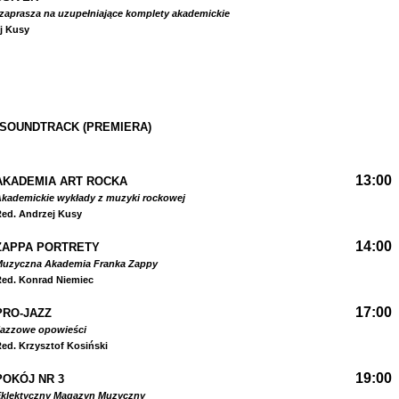
zaprasza na uzupełniające komplety akademickie
j Kusy
 SOUNDTRACK (PREMIERA)
13:00
AKADEMIA ART ROCKA
kademickie wykłady z muzyki rockowej
ed. Andrzej Kusy
14:00
ZAPPA PORTRETY
Muzyczna Akademia Franka Zappy
ed. Konrad Niemiec
17:00
PRO-JAZZ
Jazzowe opowieści
ed. Krzysztof Kosiński
19:00
POKÓJ NR 3
Eklektyczny Magazyn Muzyczny