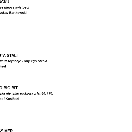
OCKU
we nieoczywistości
ysław Bartkowski
TA STALI
we fascynacje Tony`ego Steela
teel
O BIG BIT
a nie tylko rockowa z lat 60. i 70.
tof Kosiński
SIVER