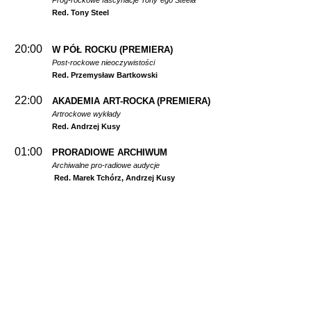
Prog-rockowe fascynacje Tony`ego Steela
Red. Tony Steel
20:00
W PÓŁ ROCKU
(PREMIERA)
Post-rockowe nieoczywistości
Red. Przemysław Bartkowski
22:00
AKADEMIA ART-ROCKA
(PREMIERA)
Artrockowe wykłady
Red. Andrzej Kusy
01:00
PRORADIOWE ARCHIWUM
Archiwalne pro-radiowe audycje
Red. Marek Tchórz, Andrzej Kusy