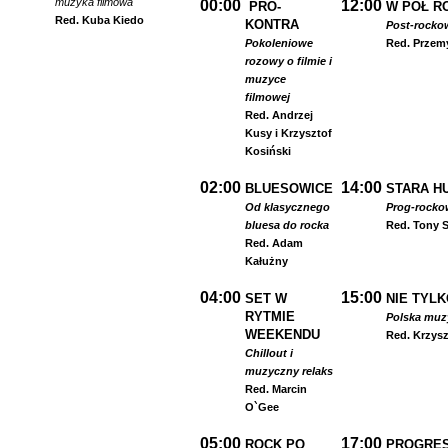
muzyka filmowa
00:00
12:00
PRO-
W PÓŁ R
Red. Kuba Kiedo
KONTRA
Post-rocko
Pokoleniowe
Red. Przem
rozowy o filmie i
muzyce
filmowej
Red. Andrzej
Kusy i Krzysztof
Kosiński
02:00
14:00
BLUESOWICE
STARA HU
Od klasycznego
Prog-rocko
bluesa do rocka
Red. Tony S
Red. Adam
Kałużny
04:00
15:00
SET W
NIE TYLK
RYTMIE
Polska muzyk
WEEKENDU
Red. Krzysz
Chillout i
muzyczny relaks
Red. Marcin
O`Gee
05:00
17:00
ROCK PO
PROGRES