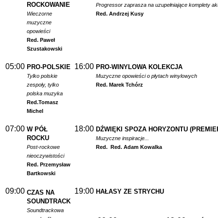
ROCKOWANIE
Progressor zaprasza na uzupełniające komplety a
Wieczorne
Red. Andrzej Kusy
muzyczne
opowieści
Red. Paweł
Szustakowski
05:00
16:00
PRO-POLSKIE
PRO-WINYLOWA KOLEKCJA
Tylko polskie
Muzyczne opowieści o płytach winylowych
zespoły, tylko
Red. Marek Tchórz
polska muzyka
Red.
Tomasz
Michel
07:00
18:00
W PÓŁ
DŹWIĘKI SPOZA HORYZONTU (PREMIE
ROCKU
Muzyczne inspiracje...
Post-rockowe
Red.
Red. Adam Kowalka
nieoczywistości
Red. Przemysław
Bartkowski
09:00
19:00
HAŁASY ZE STRYCHU
CZAS NA
SOUNDTRACK
Soundtrackowa