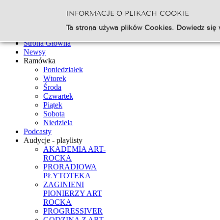
INFORMACJE O PLIKACH COOKIE
Szukaj...
Ta strona używa plików Cookies. Dowiedz się 
Go
Strona Główna
Newsy
Ramówka
Poniedziałek
Wtorek
Środa
Czwartek
Piątek
Sobota
Niedziela
Podcasty
Audycje - playlisty
AKADEMIA ART-
ROCKA
PRORADIOWA
PŁYTOTEKA
ZAGINIENI
PIONIERZY ART
ROCKA
PROGRESSIVER
GODZINA Z ART