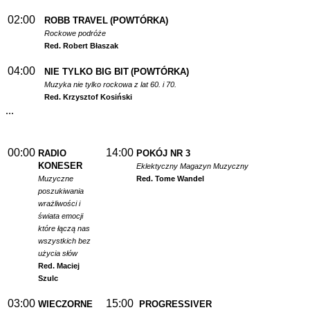
02:00
ROBB TRAVEL
(POWTÓRKA)
Rockowe podróże
Red. Robert Błaszak
04:00
NIE TYLKO BIG BIT
(POWTÓRKA)
Muzyka nie tylko rockowa z lat 60. i 70.
Red. Krzysztof Kosiński
...
00:00
14:00
RADIO
POKÓJ NR 3
KONESER
Eklektyczny Magazyn Muzyczny
Muzyczne
Red. Tome Wandel
poszukiwania
wrażliwości i
świata emocji
które łączą nas
wszystkich bez
użycia słów
Red. Maciej
Szulc
03:00
15:00
WIECZORNE
PROGRESSIVER