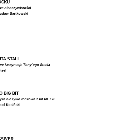
OCKU
we nieoczywistości
ysław Bartkowski
TA STALI
we fascynacje Tony`ego Steela
teel
O BIG BIT
a nie tylko rockowa z lat 60. i 70.
tof Kosiński
SIVER