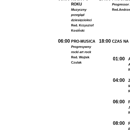
ROKU
Progressor 
Muzyczny
Red.
Andrze
przegląd
dziesięcioleci
Red. Krzysztof
Kosiński
06:00
18:00
PRO-MUSICA
CZAS NA
Progresywny
rock
i art rock
Red. Wojtek
01:00
Czulak
A
R
04:00
R
06:00
R
08:00