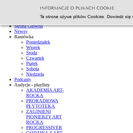
INFORMACJE O PLIKACH COOKIE
Szukaj...
Ta strona używa plików Cookies. Dowiedz się 
Go
Strona Główna
Newsy
Ramówka
Poniedziałek
Wtorek
Środa
Czwartek
Piątek
Sobota
Niedziela
Podcasty
Audycje - playlisty
AKADEMIA ART-
ROCKA
PRORADIOWA
PŁYTOTEKA
ZAGINIENI
PIONIERZY ART
ROCKA
PROGRESSIVER
GODZINA Z ART