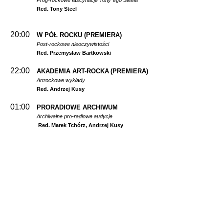
Prog-rockowe fascynacje Tony`ego Steela
Red. Tony Steel
20:00
W PÓŁ ROCKU
(PREMIERA)
Post-rockowe nieoczywistości
Red. Przemysław Bartkowski
22:00
AKADEMIA ART-ROCKA
(PREMIERA)
Artrockowe wykłady
Red. Andrzej Kusy
01:00
PRORADIOWE ARCHIWUM
Archiwalne pro-radiowe audycje
Red. Marek Tchórz, Andrzej Kusy