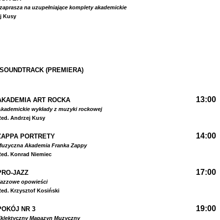
zaprasza na uzupełniające komplety akademickie
j Kusy
 SOUNDTRACK (PREMIERA)
13:00
AKADEMIA ART ROCKA
kademickie wykłady z muzyki rockowej
ed. Andrzej Kusy
14:00
ZAPPA PORTRETY
Muzyczna Akademia Franka Zappy
ed. Konrad Niemiec
17:00
PRO-JAZZ
Jazzowe opowieści
ed. Krzysztof Kosiński
19:00
POKÓJ NR 3
Eklektyczny Magazyn Muzyczny