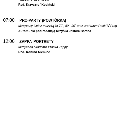
Red. Krzysztof Kosiński
07:00
PRO-PARTY (POWTÓRKA)
Muzyczny klub z muzyką lat 70`, 80`, 90` oraz archiwum Rock`N`Prog
Automusic pod redakcją Krzyśka Jestera Barana
12:00
ZAPPA
PORTRETY
–
Muzyczna akademia Franka Zappy
Red. Konrad Niemiec