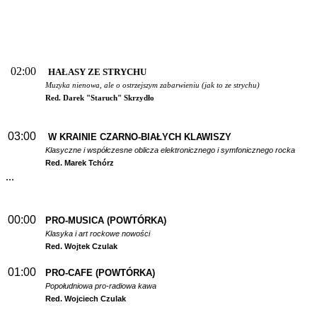
02:00
HAŁASY ZE STRYCHU
Muzyka nienowa, ale o ostrzejszym zabarwieniu (jak to ze strychu)
Red. Darek "Staruch" Skrzydło
03:00
W
KRAINIE CZARNO-BIAŁYCH KLAWISZY
Klasyczne i współczesne oblicza elektronicznego i symfonicznego rocka
Red. Marek Tchórz
...
00:00
PRO-MUSICA (POWTÓRKA)
Klasyka i art rockowe nowości
Red. Wojtek Czulak
01:00
PRO-CAFE (POWTÓRKA)
Popołudniowa pro-radiowa kawa
Red. Wojciech Czulak