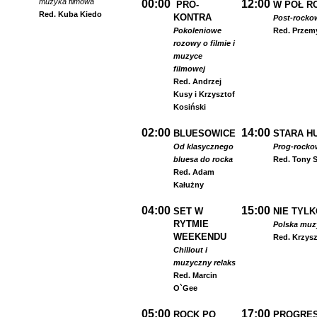
muzyka filmowa
00:00
12:00
PRO-
W PÓŁ R
Red. Kuba Kiedo
KONTRA
Post-rocko
Pokoleniowe
Red. Przem
rozowy o filmie i
muzyce
filmowej
Red. Andrzej
Kusy i Krzysztof
Kosiński
02:00
14:00
BLUESOWICE
STARA HU
Od klasycznego
Prog-rocko
bluesa do rocka
Red. Tony S
Red. Adam
Kałużny
04:00
15:00
SET W
NIE TYLK
RYTMIE
Polska muzyk
WEEKENDU
Red. Krzysz
Chillout i
muzyczny relaks
Red. Marcin
O`Gee
05:00
17:00
ROCK PO
PROGRES