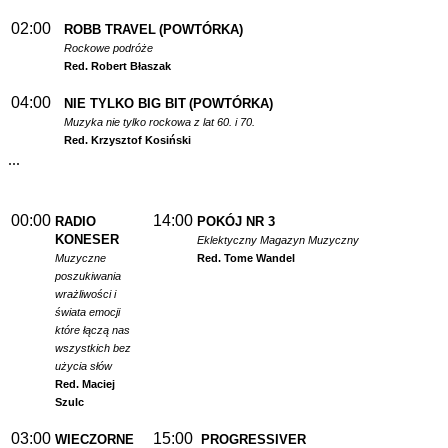
02:00
ROBB TRAVEL
(POWTÓRKA)
Rockowe podróże
Red. Robert Błaszak
04:00
NIE TYLKO BIG BIT
(POWTÓRKA)
Muzyka nie tylko rockowa z lat 60. i 70.
Red. Krzysztof Kosiński
...
00:00
14:00
RADIO
POKÓJ NR 3
KONESER
Eklektyczny Magazyn Muzyczny
Muzyczne
Red. Tome Wandel
poszukiwania
wrażliwości i
świata emocji
które łączą nas
wszystkich bez
użycia słów
Red. Maciej
Szulc
03:00
15:00
WIECZORNE
PROGRESSIVER