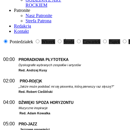
ROCKIEM
Patronite
Nasz Patronite
Strefa Patrona
Redakcja
Kontakt
Poniedziałek
Wtorek
Środa
Czwartek
Piątek
00:00
PRORADIOWA PŁYTOTEKA
Dyskografie wybranych zespołów i artystów
Red. Andrzej Kusy
02:00
PRO-RO(C)K
„Jakże może podobać mi się piosenka, którą pierwszy raz słyszę?”
Red. Robert Cieśliński
04:00
DŹWIĘKI SPOZA HORYZONTU
Muzyczne inspiracje
Red. Adam Kowalka
05:00
PRO-JAZZ
Jazzowe opowieści