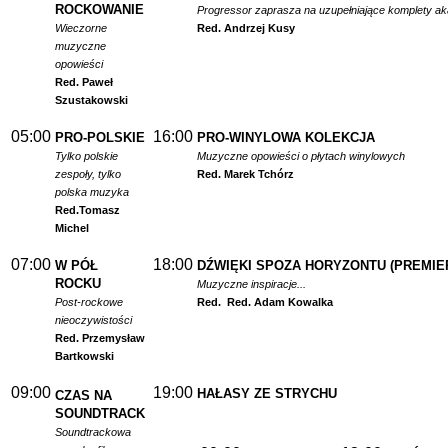
ROCKOWANIE
Progressor zaprasza na uzupełniające komplety a
Wieczorne
Red. Andrzej Kusy
muzyczne
opowieści
Red. Paweł
Szustakowski
05:00
16:00
PRO-POLSKIE
PRO-WINYLOWA KOLEKCJA
Tylko polskie
Muzyczne opowieści o płytach winylowych
zespoły, tylko
Red. Marek Tchórz
polska muzyka
Red.
Tomasz
Michel
07:00
18:00
W PÓŁ
DŹWIĘKI SPOZA HORYZONTU (PREMIE
ROCKU
Muzyczne inspiracje...
Post-rockowe
Red.
Red. Adam Kowalka
nieoczywistości
Red. Przemysław
Bartkowski
09:00
19:00
HAŁASY ZE STRYCHU
CZAS NA
SOUNDTRACK
Soundtrackowa