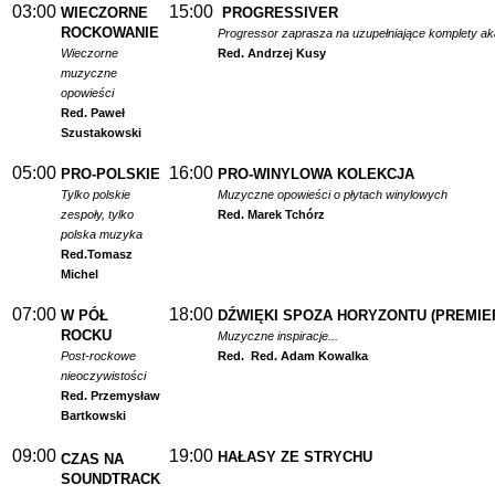
03:00
15:00
WIECZORNE
PROGRESSIVER
ROCKOWANIE
Progressor zaprasza na uzupełniające komplety a
Wieczorne
Red. Andrzej Kusy
muzyczne
opowieści
Red. Paweł
Szustakowski
05:00
16:00
PRO-POLSKIE
PRO-WINYLOWA KOLEKCJA
Tylko polskie
Muzyczne opowieści o płytach winylowych
zespoły, tylko
Red. Marek Tchórz
polska muzyka
Red.
Tomasz
Michel
07:00
18:00
W PÓŁ
DŹWIĘKI SPOZA HORYZONTU (PREMIE
ROCKU
Muzyczne inspiracje...
Post-rockowe
Red.
Red. Adam Kowalka
nieoczywistości
Red. Przemysław
Bartkowski
09:00
19:00
HAŁASY ZE STRYCHU
CZAS NA
SOUNDTRACK