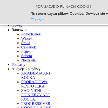
INFORMACJE O PLIKACH COOKIE
Szukaj...
Ta strona używa plików Cookies. Dowiedz się w
Go
więcej...
Strona Główna
Newsy
Ramówka
Poniedziałek
Wtorek
Środa
Czwartek
Piątek
Sobota
Niedziela
Podcasty
Audycje - playlisty
AKADEMIA ART-
ROCKA
PRORADIOWA
PŁYTOTEKA
ZAGINIENI
PIONIERZY ART
ROCKA
PROGRESSIVER
GODZINA Z ART