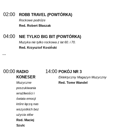
02:00
ROBB TRAVEL
(POWTÓRKA)
Rockowe podróże
Red. Robert Błaszak
04:00
NIE TYLKO BIG BIT
(POWTÓRKA)
Muzyka nie tylko rockowa z lat 60. i 70.
Red. Krzysztof Kosiński
...
00:00
14:00
RADIO
POKÓJ NR 3
KONESER
Eklektyczny Magazyn Muzyczny
Muzyczne
Red. Tome Wandel
poszukiwania
wrażliwości i
świata emocji
które łączą nas
wszystkich bez
użycia słów
Red. Maciej
Szulc