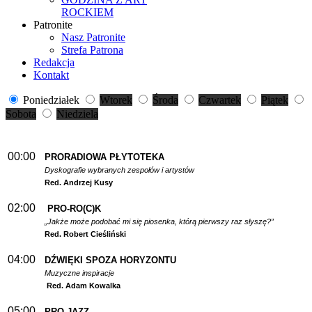
ROCKIEM
Patronite
Nasz Patronite
Strefa Patrona
Redakcja
Kontakt
Poniedziałek
Wtorek
Środa
Czwartek
Piątek
Sobota
Niedziela
00:00
PRORADIOWA PŁYTOTEKA
Dyskografie wybranych zespołów i artystów
Red. Andrzej Kusy
02:00
PRO-RO(C)K
„Jakże może podobać mi się piosenka, którą pierwszy raz słyszę?”
Red. Robert Cieśliński
04:00
DŹWIĘKI SPOZA HORYZONTU
Muzyczne inspiracje
Red. Adam Kowalka
05:00
PRO-JAZZ