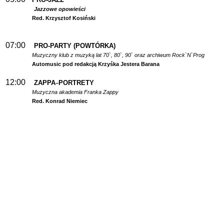
Jazzowe opowieści
Red. Krzysztof Kosiński
07:00
PRO-PARTY (POWTÓRKA)
Muzyczny klub z muzyką lat 70`, 80`, 90` oraz archiwum Rock`N`Prog
Automusic pod redakcją Krzyśka Jestera Barana
12:00
ZAPPA
PORTRETY
–
Muzyczna akademia Franka Zappy
Red. Konrad Niemiec