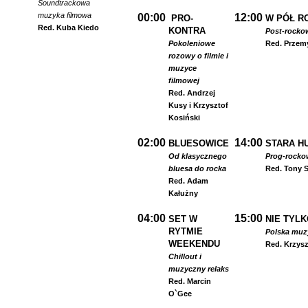
Soundtrackowa
muzyka filmowa
00:00
12:00
PRO-
W PÓŁ R
Red. Kuba Kiedo
KONTRA
Post-rocko
Pokoleniowe
Red. Przem
rozowy o filmie i
muzyce
filmowej
Red. Andrzej
Kusy i Krzysztof
Kosiński
02:00
14:00
BLUESOWICE
STARA HU
Od klasycznego
Prog-rocko
bluesa do rocka
Red. Tony S
Red. Adam
Kałużny
04:00
15:00
SET W
NIE TYLK
RYTMIE
Polska muzyk
WEEKENDU
Red. Krzysz
Chillout i
muzyczny relaks
Red. Marcin
O`Gee