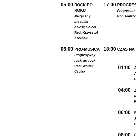
05:00
17:00
ROCK PO
PROGRES
ROKU
Progressor 
Muzyczny
Red.
Andrze
przegląd
dziesięcioleci
Red. Krzysztof
Kosiński
06:00
18:00
PRO-MUSICA
CZAS NA
Progresywny
rock
i art rock
Red. Wojtek
01:00
Czulak
A
R
04:00
R
06:00
R
08:00