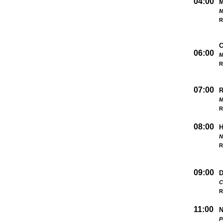
04:00
M
R
06:00
M
R
07:00
M
R
08:00
N
R
09:00
D
C
R
11:00
N
P