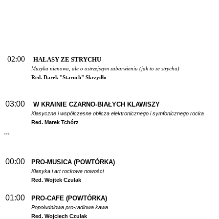
02:00
HAŁASY ZE STRYCHU
Muzyka nienowa, ale o ostrzejszym zabarwieniu (jak to ze strychu)
Red. Darek "Staruch" Skrzydło
03:00
W
KRAINIE CZARNO-BIAŁYCH KLAWISZY
Klasyczne i współczesne oblicza elektronicznego i symfonicznego rocka
Red. Marek Tchórz
...
00:00
PRO-MUSICA (POWTÓRKA)
Klasyka i art rockowe nowości
Red. Wojtek Czulak
01:00
PRO-CAFE (POWTÓRKA)
Popołudniowa pro-radiowa kawa
Red. Wojciech Czulak