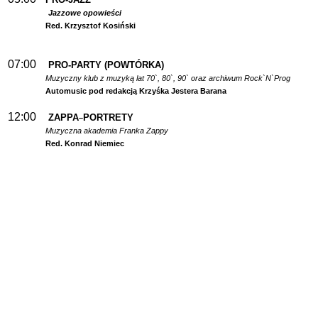
Jazzowe opowieści
Red. Krzysztof Kosiński
07:00
PRO-PARTY (POWTÓRKA)
Muzyczny klub z muzyką lat 70`, 80`, 90` oraz archiwum Rock`N`Prog
Automusic pod redakcją Krzyśka Jestera Barana
12:00
ZAPPA
PORTRETY
–
Muzyczna akademia Franka Zappy
Red. Konrad Niemiec