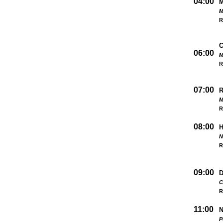
04:00
M
R
06:00
M
R
07:00
M
R
08:00
N
R
09:00
D
C
R
11:00
N
P