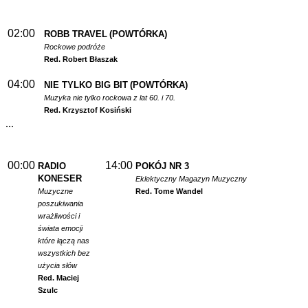
02:00
ROBB TRAVEL
(POWTÓRKA)
Rockowe podróże
Red. Robert Błaszak
04:00
NIE TYLKO BIG BIT
(POWTÓRKA)
Muzyka nie tylko rockowa z lat 60. i 70.
Red. Krzysztof Kosiński
...
00:00
14:00
RADIO
POKÓJ NR 3
KONESER
Eklektyczny Magazyn Muzyczny
Muzyczne
Red. Tome Wandel
poszukiwania
wrażliwości i
świata emocji
które łączą nas
wszystkich bez
użycia słów
Red. Maciej
Szulc