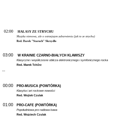
02:00
HAŁASY ZE STRYCHU
Muzyka nienowa, ale o ostrzejszym zabarwieniu (jak to ze strychu)
Red. Darek "Staruch" Skrzydło
03:00
W
KRAINIE CZARNO-BIAŁYCH KLAWISZY
Klasyczne i współczesne oblicza elektronicznego i symfonicznego rocka
Red. Marek Tchórz
...
00:00
PRO-MUSICA (POWTÓRKA)
Klasyka i art rockowe nowości
Red. Wojtek Czulak
01:00
PRO-CAFE (POWTÓRKA)
Popołudniowa pro-radiowa kawa
Red. Wojciech Czulak