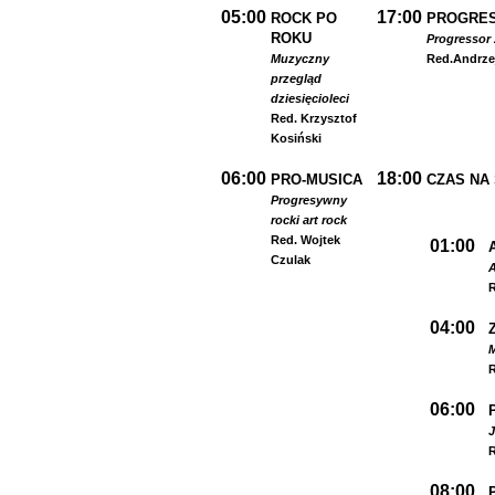
05:00
17:00
ROCK PO
PROGRES
ROKU
Progressor 
Muzyczny
Red.
Andrze
przegląd
dziesięcioleci
Red. Krzysztof
Kosiński
06:00
18:00
PRO-MUSICA
CZAS NA
Progresywny
rock
i art rock
Red. Wojtek
01:00
Czulak
A
R
04:00
R
06:00
R
08:00