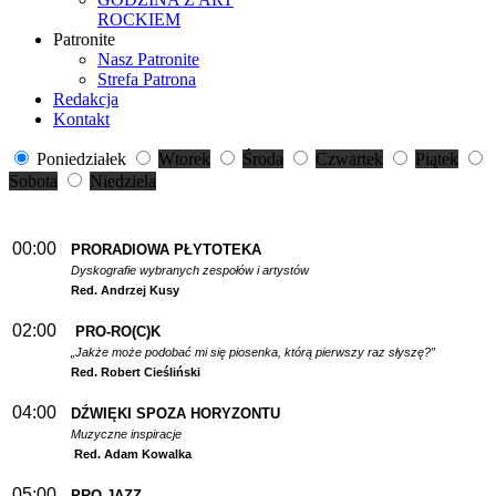
ROCKIEM
Patronite
Nasz Patronite
Strefa Patrona
Redakcja
Kontakt
Poniedziałek
Wtorek
Środa
Czwartek
Piątek
Sobota
Niedziela
00:00
PRORADIOWA PŁYTOTEKA
Dyskografie wybranych zespołów i artystów
Red. Andrzej Kusy
02:00
PRO-RO(C)K
„Jakże może podobać mi się piosenka, którą pierwszy raz słyszę?”
Red. Robert Cieśliński
04:00
DŹWIĘKI SPOZA HORYZONTU
Muzyczne inspiracje
Red. Adam Kowalka
05:00
PRO-JAZZ