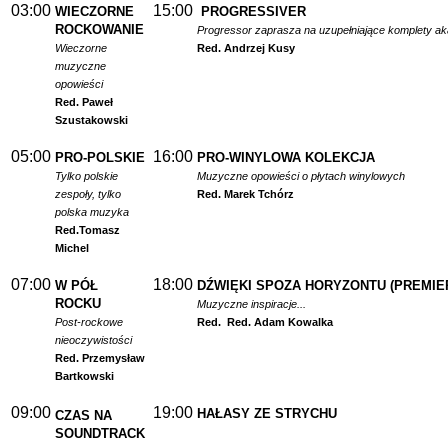
03:00
15:00
WIECZORNE
PROGRESSIVER
ROCKOWANIE
Progressor zaprasza na uzupełniające komplety a
Wieczorne
Red. Andrzej Kusy
muzyczne
opowieści
Red. Paweł
Szustakowski
05:00
16:00
PRO-POLSKIE
PRO-WINYLOWA KOLEKCJA
Tylko polskie
Muzyczne opowieści o płytach winylowych
zespoły, tylko
Red. Marek Tchórz
polska muzyka
Red.
Tomasz
Michel
07:00
18:00
W PÓŁ
DŹWIĘKI SPOZA HORYZONTU (PREMIE
ROCKU
Muzyczne inspiracje...
Post-rockowe
Red.
Red. Adam Kowalka
nieoczywistości
Red. Przemysław
Bartkowski
09:00
19:00
HAŁASY ZE STRYCHU
CZAS NA
SOUNDTRACK