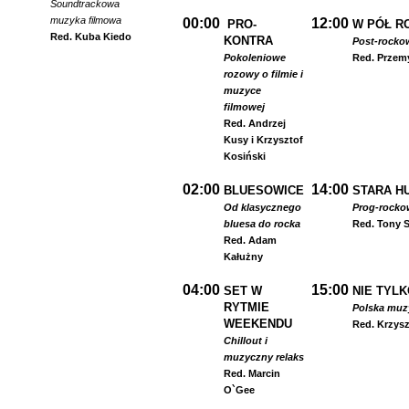
Soundtrackowa
muzyka filmowa
00:00
12:00
PRO-
W PÓŁ R
Red. Kuba Kiedo
KONTRA
Post-rocko
Pokoleniowe
Red. Przem
rozowy o filmie i
muzyce
filmowej
Red. Andrzej
Kusy i Krzysztof
Kosiński
02:00
14:00
BLUESOWICE
STARA HU
Od klasycznego
Prog-rocko
bluesa do rocka
Red. Tony S
Red. Adam
Kałużny
04:00
15:00
SET W
NIE TYLK
RYTMIE
Polska muzyk
WEEKENDU
Red. Krzysz
Chillout i
muzyczny relaks
Red. Marcin
O`Gee