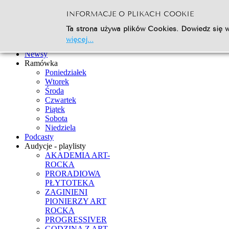
INFORMACJE O PLIKACH COOKIE
Szukaj...
Ta strona używa plików Cookies. Dowiedz się w
Go
więcej...
Strona Główna
Newsy
Ramówka
Poniedziałek
Wtorek
Środa
Czwartek
Piątek
Sobota
Niedziela
Podcasty
Audycje - playlisty
AKADEMIA ART-
ROCKA
PRORADIOWA
PŁYTOTEKA
ZAGINIENI
PIONIERZY ART
ROCKA
PROGRESSIVER
GODZINA Z ART