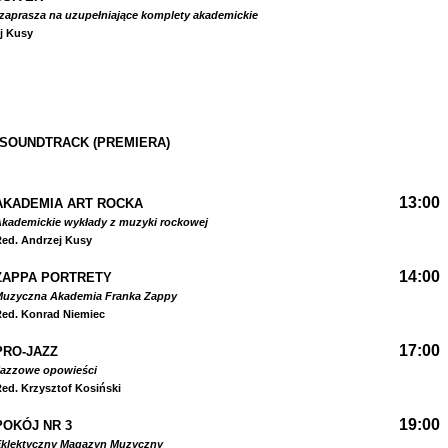
zaprasza na uzupełniające komplety akademickie
j Kusy
 SOUNDTRACK (PREMIERA)
13:00
AKADEMIA ART ROCKA
kademickie wykłady z muzyki rockowej
ed. Andrzej Kusy
14:00
ZAPPA PORTRETY
Muzyczna Akademia Franka Zappy
ed. Konrad Niemiec
17:00
PRO-JAZZ
Jazzowe opowieści
ed. Krzysztof Kosiński
19:00
POKÓJ NR 3
Eklektyczny Magazyn Muzyczny