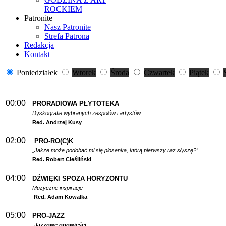
ROCKIEM
Patronite
Nasz Patronite
Strefa Patrona
Redakcja
Kontakt
Poniedziałek
Wtorek
Środa
Czwartek
Piątek
00:00
PRORADIOWA PŁYTOTEKA
Dyskografie wybranych zespołów i artystów
Red. Andrzej Kusy
02:00
PRO-RO(C)K
„Jakże może podobać mi się piosenka, którą pierwszy raz słyszę?”
Red. Robert Cieśliński
04:00
DŹWIĘKI SPOZA HORYZONTU
Muzyczne inspiracje
Red. Adam Kowalka
05:00
PRO-JAZZ
Jazzowe opowieści