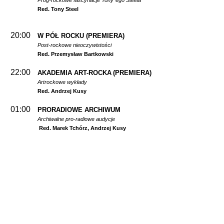
Prog-rockowe fascynacje Tony`ego Steela
Red. Tony Steel
20:00
W PÓŁ ROCKU
(PREMIERA)
Post-rockowe nieoczywistości
Red. Przemysław Bartkowski
22:00
AKADEMIA ART-ROCKA
(PREMIERA)
Artrockowe wykłady
Red. Andrzej Kusy
01:00
PRORADIOWE ARCHIWUM
Archiwalne pro-radiowe audycje
Red. Marek Tchórz, Andrzej Kusy