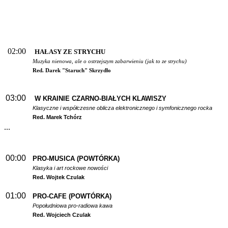
02:00
HAŁASY ZE STRYCHU
Muzyka nienowa, ale o ostrzejszym zabarwieniu (jak to ze strychu)
Red. Darek "Staruch" Skrzydło
03:00
W
KRAINIE CZARNO-BIAŁYCH KLAWISZY
Klasyczne i współczesne oblicza elektronicznego i symfonicznego rocka
Red. Marek Tchórz
...
00:00
PRO-MUSICA (POWTÓRKA)
Klasyka i art rockowe nowości
Red. Wojtek Czulak
01:00
PRO-CAFE (POWTÓRKA)
Popołudniowa pro-radiowa kawa
Red. Wojciech Czulak