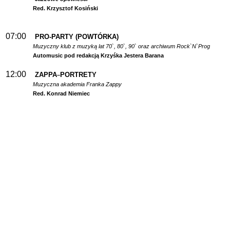
Red. Krzysztof Kosiński
07:00
PRO-PARTY (POWTÓRKA)
Muzyczny klub z muzyką lat 70`, 80`, 90` oraz archiwum Rock`N`Prog
Automusic pod redakcją Krzyśka Jestera Barana
12:00
ZAPPA
PORTRETY
–
Muzyczna akademia Franka Zappy
Red. Konrad Niemiec