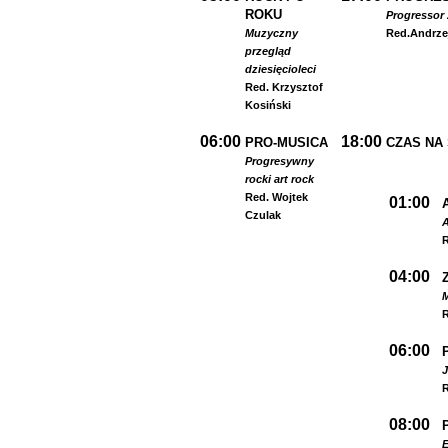
ROKU
Progressor 
Muzyczny
Red.
Andrze
przegląd
dziesięcioleci
Red. Krzysztof
Kosiński
06:00
18:00
PRO-MUSICA
CZAS NA
Progresywny
rock
i art rock
Red. Wojtek
01:00
Czulak
A
R
04:00
R
06:00
R
08:00