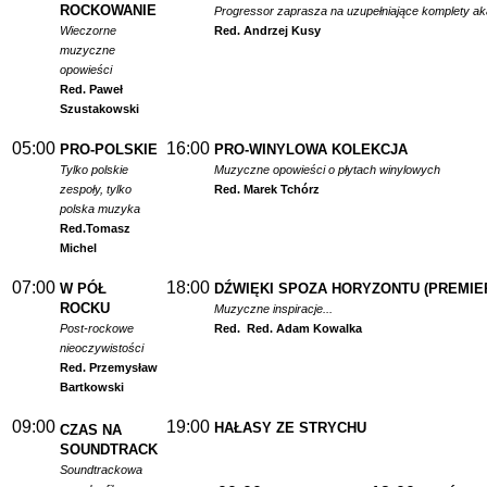
ROCKOWANIE
Progressor zaprasza na uzupełniające komplety a
Wieczorne
Red. Andrzej Kusy
muzyczne
opowieści
Red. Paweł
Szustakowski
05:00
16:00
PRO-POLSKIE
PRO-WINYLOWA KOLEKCJA
Tylko polskie
Muzyczne opowieści o płytach winylowych
zespoły, tylko
Red. Marek Tchórz
polska muzyka
Red.
Tomasz
Michel
07:00
18:00
W PÓŁ
DŹWIĘKI SPOZA HORYZONTU (PREMIE
ROCKU
Muzyczne inspiracje...
Post-rockowe
Red.
Red. Adam Kowalka
nieoczywistości
Red. Przemysław
Bartkowski
09:00
19:00
HAŁASY ZE STRYCHU
CZAS NA
SOUNDTRACK
Soundtrackowa