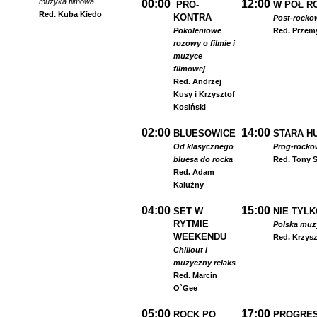
muzyka filmowa
00:00
12:00
PRO-
W PÓŁ R
Red. Kuba Kiedo
KONTRA
Post-rocko
Pokoleniowe
Red. Przem
rozowy o filmie i
muzyce
filmowej
Red. Andrzej
Kusy i Krzysztof
Kosiński
02:00
14:00
BLUESOWICE
STARA HU
Od klasycznego
Prog-rocko
bluesa do rocka
Red. Tony S
Red. Adam
Kałużny
04:00
15:00
SET W
NIE TYLK
RYTMIE
Polska muzyk
WEEKENDU
Red. Krzysz
Chillout i
muzyczny relaks
Red. Marcin
O`Gee
05:00
17:00
ROCK PO
PROGRES