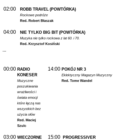
02:00
ROBB TRAVEL
(POWTÓRKA)
Rockowe podróże
Red. Robert Błaszak
04:00
NIE TYLKO BIG BIT
(POWTÓRKA)
Muzyka nie tylko rockowa z lat 60. i 70.
Red. Krzysztof Kosiński
...
00:00
14:00
RADIO
POKÓJ NR 3
KONESER
Eklektyczny Magazyn Muzyczny
Muzyczne
Red. Tome Wandel
poszukiwania
wrażliwości i
świata emocji
które łączą nas
wszystkich bez
użycia słów
Red. Maciej
Szulc
03:00
15:00
WIECZORNE
PROGRESSIVER