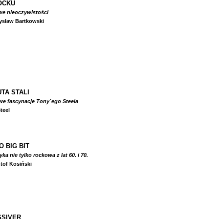
OCKU
we nieoczywistości
ysław Bartkowski
TA STALI
we fascynacje Tony`ego Steela
teel
O BIG BIT
a nie tylko rockowa z lat 60. i 70.
tof Kosiński
SIVER