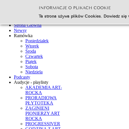
INFORMACJE O PLIKACH COOKIE
Szukaj...
Ta strona używa plików Cookies. Dowiedz się 
Go
Strona Główna
Newsy
Ramówka
Poniedziałek
Wtorek
Środa
Czwartek
Piątek
Sobota
Niedziela
Podcasty
Audycje - playlisty
AKADEMIA ART-
ROCKA
PRORADIOWA
PŁYTOTEKA
ZAGINIENI
PIONIERZY ART
ROCKA
PROGRESSIVER
GODZINA Z ART