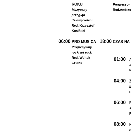
ROKU
Progressor 
Muzyczny
Red.
Andrze
przegląd
dziesięcioleci
Red. Krzysztof
Kosiński
06:00
18:00
PRO-MUSICA
CZAS NA
Progresywny
rock
i art rock
Red. Wojtek
01:00
Czulak
A
R
04:00
R
06:00
R
08:00