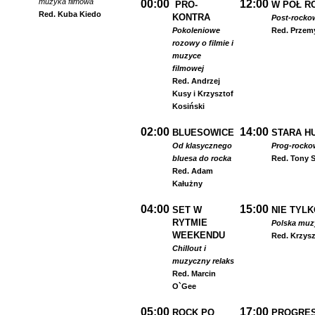
muzyka filmowa
00:00
12:00
PRO-
W PÓŁ R
Red. Kuba Kiedo
KONTRA
Post-rocko
Pokoleniowe
Red. Przem
rozowy o filmie i
muzyce
filmowej
Red. Andrzej
Kusy i Krzysztof
Kosiński
02:00
14:00
BLUESOWICE
STARA HU
Od klasycznego
Prog-rocko
bluesa do rocka
Red. Tony S
Red. Adam
Kałużny
04:00
15:00
SET W
NIE TYLK
RYTMIE
Polska muzyk
WEEKENDU
Red. Krzysz
Chillout i
muzyczny relaks
Red. Marcin
O`Gee
05:00
17:00
ROCK PO
PROGRES