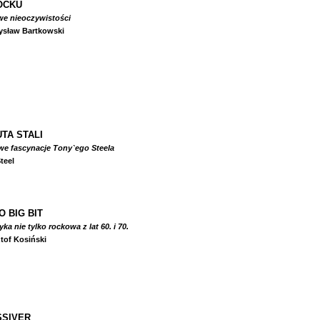
OCKU
we nieoczywistości
ysław Bartkowski
TA STALI
we fascynacje Tony`ego Steela
teel
O BIG BIT
a nie tylko rockowa z lat 60. i 70.
tof Kosiński
SIVER