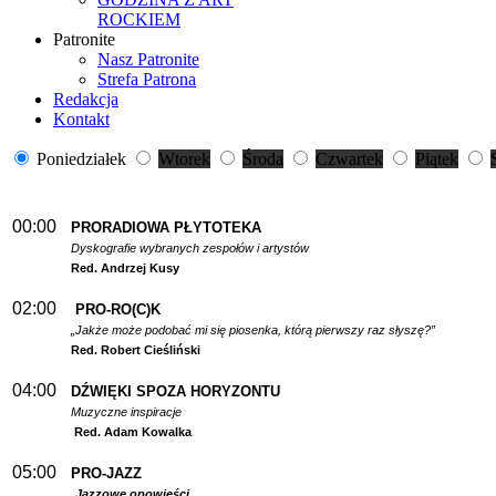
ROCKIEM
Patronite
Nasz Patronite
Strefa Patrona
Redakcja
Kontakt
Poniedziałek
Wtorek
Środa
Czwartek
Piątek
00:00
PRORADIOWA PŁYTOTEKA
Dyskografie wybranych zespołów i artystów
Red. Andrzej Kusy
02:00
PRO-RO(C)K
„Jakże może podobać mi się piosenka, którą pierwszy raz słyszę?”
Red. Robert Cieśliński
04:00
DŹWIĘKI SPOZA HORYZONTU
Muzyczne inspiracje
Red. Adam Kowalka
05:00
PRO-JAZZ
Jazzowe opowieści