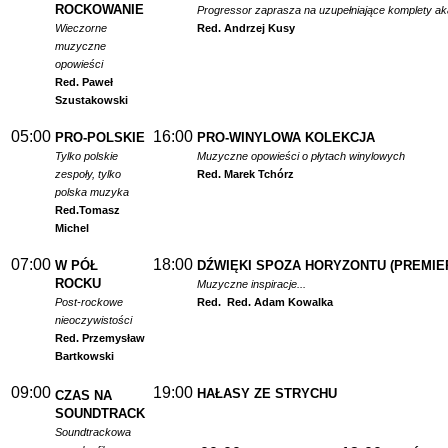
ROCKOWANIE
Progressor zaprasza na uzupełniające komplety a
Wieczorne
Red. Andrzej Kusy
muzyczne
opowieści
Red. Paweł
Szustakowski
05:00
16:00
PRO-POLSKIE
PRO-WINYLOWA KOLEKCJA
Tylko polskie
Muzyczne opowieści o płytach winylowych
zespoły, tylko
Red. Marek Tchórz
polska muzyka
Red.
Tomasz
Michel
07:00
18:00
W PÓŁ
DŹWIĘKI SPOZA HORYZONTU (PREMIE
ROCKU
Muzyczne inspiracje...
Post-rockowe
Red.
Red. Adam Kowalka
nieoczywistości
Red. Przemysław
Bartkowski
09:00
19:00
HAŁASY ZE STRYCHU
CZAS NA
SOUNDTRACK
Soundtrackowa