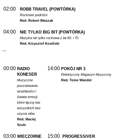
02:00
ROBB TRAVEL
(POWTÓRKA)
Rockowe podróże
Red. Robert Błaszak
04:00
NIE TYLKO BIG BIT
(POWTÓRKA)
Muzyka nie tylko rockowa z lat 60. i 70.
Red. Krzysztof Kosiński
...
00:00
14:00
RADIO
POKÓJ NR 3
KONESER
Eklektyczny Magazyn Muzyczny
Muzyczne
Red. Tome Wandel
poszukiwania
wrażliwości i
świata emocji
które łączą nas
wszystkich bez
użycia słów
Red. Maciej
Szulc
03:00
15:00
WIECZORNE
PROGRESSIVER