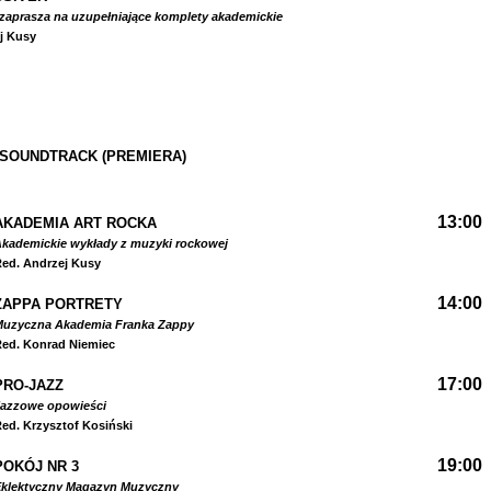
zaprasza na uzupełniające komplety akademickie
j Kusy
 SOUNDTRACK (PREMIERA)
13:00
AKADEMIA ART ROCKA
kademickie wykłady z muzyki rockowej
ed. Andrzej Kusy
14:00
ZAPPA PORTRETY
Muzyczna Akademia Franka Zappy
ed. Konrad Niemiec
17:00
PRO-JAZZ
Jazzowe opowieści
ed. Krzysztof Kosiński
19:00
POKÓJ NR 3
Eklektyczny Magazyn Muzyczny