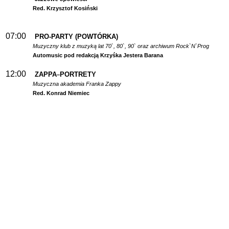
Red. Krzysztof Kosiński
07:00
PRO-PARTY (POWTÓRKA)
Muzyczny klub z muzyką lat 70`, 80`, 90` oraz archiwum Rock`N`Prog
Automusic pod redakcją Krzyśka Jestera Barana
12:00
ZAPPA
PORTRETY
–
Muzyczna akademia Franka Zappy
Red. Konrad Niemiec