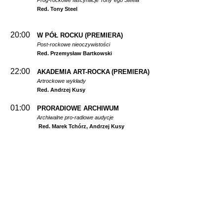
Prog-rockowe fascynacje Tony`ego Steela
Red. Tony Steel
20:00
W PÓŁ ROCKU
(PREMIERA)
Post-rockowe nieoczywistości
Red. Przemysław Bartkowski
22:00
AKADEMIA ART-ROCKA
(PREMIERA)
Artrockowe wykłady
Red. Andrzej Kusy
01:00
PRORADIOWE ARCHIWUM
Archiwalne pro-radiowe audycje
Red. Marek Tchórz, Andrzej Kusy