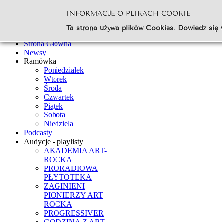
INFORMACJE O PLIKACH COOKIE
Szukaj...
Ta strona używa plików Cookies. Dowiedz się 
Go
Strona Główna
Newsy
Ramówka
Poniedziałek
Wtorek
Środa
Czwartek
Piątek
Sobota
Niedziela
Podcasty
Audycje - playlisty
AKADEMIA ART-
ROCKA
PRORADIOWA
PŁYTOTEKA
ZAGINIENI
PIONIERZY ART
ROCKA
PROGRESSIVER
GODZINA Z ART