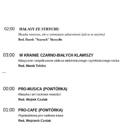
02:00
HAŁASY ZE STRYCHU
Muzyka nienowa, ale o ostrzejszym zabarwieniu (jak to ze strychu)
Red. Darek "Staruch" Skrzydło
03:00
W
KRAINIE CZARNO-BIAŁYCH KLAWISZY
Klasyczne i współczesne oblicza elektronicznego i symfonicznego rocka
Red. Marek Tchórz
...
00:00
PRO-MUSICA (POWTÓRKA)
Klasyka i art rockowe nowości
Red. Wojtek Czulak
01:00
PRO-CAFE (POWTÓRKA)
Popołudniowa pro-radiowa kawa
Red. Wojciech Czulak