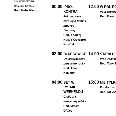
Soundtrackowa
muzyka filmowa
00:00
12:00
PRO-
W PÓŁ R
Red. Kuba Kiedo
KONTRA
Post-rocko
Pokoleniowe
Red. Przem
rozowy o filmie i
muzyce
filmowej
Red. Andrzej
Kusy i Krzysztof
Kosiński
02:00
14:00
BLUESOWICE
STARA HU
Od klasycznego
Prog-rocko
bluesa do rocka
Red. Tony S
Red. Adam
Kałużny
04:00
15:00
SET W
NIE TYLK
RYTMIE
Polska muzyk
WEEKENDU
Red. Krzysz
Chillout i
muzyczny relaks
Red. Marcin
O`Gee