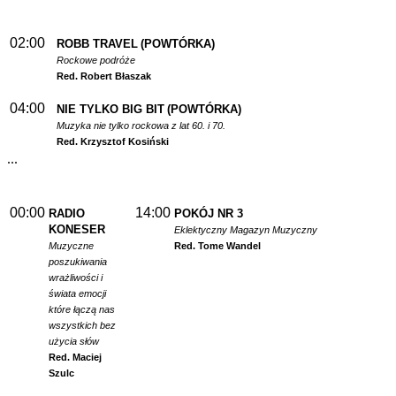
02:00
ROBB TRAVEL
(POWTÓRKA)
Rockowe podróże
Red. Robert Błaszak
04:00
NIE TYLKO BIG BIT
(POWTÓRKA)
Muzyka nie tylko rockowa z lat 60. i 70.
Red. Krzysztof Kosiński
...
00:00
14:00
RADIO
POKÓJ NR 3
KONESER
Eklektyczny Magazyn Muzyczny
Muzyczne
Red. Tome Wandel
poszukiwania
wrażliwości i
świata emocji
które łączą nas
wszystkich bez
użycia słów
Red. Maciej
Szulc