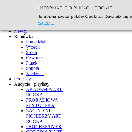
INFORMACJE O PLIKACH COOKIE
Szukaj...
Ta strona używa plików Cookies. Dowiedz się w
Go
więcej...
Strona Główna
Newsy
Ramówka
Poniedziałek
Wtorek
Środa
Czwartek
Piątek
Sobota
Niedziela
Podcasty
Audycje - playlisty
AKADEMIA ART-
ROCKA
PRORADIOWA
PŁYTOTEKA
ZAGINIENI
PIONIERZY ART
ROCKA
PROGRESSIVER
GODZINA Z ART