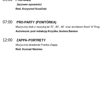
Jazzowe opowieści
Red. Krzysztof Kosiński
07:00
PRO-PARTY (POWTÓRKA)
Muzyczny klub z muzyką lat 70`, 80`, 90` oraz archiwum Rock`N`Prog
Automusic pod redakcją Krzyśka Jestera Barana
12:00
ZAPPA
PORTRETY
–
Muzyczna akademia Franka Zappy
Red. Konrad Niemiec