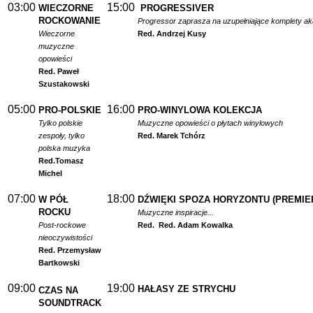
03:00
15:00
WIECZORNE
PROGRESSIVER
ROCKOWANIE
Progressor zaprasza na uzupełniające komplety a
Wieczorne
Red. Andrzej Kusy
muzyczne
opowieści
Red. Paweł
Szustakowski
05:00
16:00
PRO-POLSKIE
PRO-WINYLOWA KOLEKCJA
Tylko polskie
Muzyczne opowieści o płytach winylowych
zespoły, tylko
Red. Marek Tchórz
polska muzyka
Red.
Tomasz
Michel
07:00
18:00
W PÓŁ
DŹWIĘKI SPOZA HORYZONTU (PREMIE
ROCKU
Muzyczne inspiracje...
Post-rockowe
Red.
Red. Adam Kowalka
nieoczywistości
Red. Przemysław
Bartkowski
09:00
19:00
HAŁASY ZE STRYCHU
CZAS NA
SOUNDTRACK