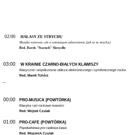
02:00
HAŁASY ZE STRYCHU
Muzyka nienowa, ale o ostrzejszym zabarwieniu (jak to ze strychu)
Red. Darek "Staruch" Skrzydło
03:00
W
KRAINIE CZARNO-BIAŁYCH KLAWISZY
Klasyczne i współczesne oblicza elektronicznego i symfonicznego rocka
Red. Marek Tchórz
...
00:00
PRO-MUSICA (POWTÓRKA)
Klasyka i art rockowe nowości
Red. Wojtek Czulak
01:00
PRO-CAFE (POWTÓRKA)
Popołudniowa pro-radiowa kawa
Red. Wojciech Czulak