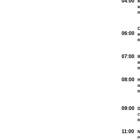
04:00
M
R
06:00
M
R
07:00
M
R
08:00
N
R
09:00
D
C
R
11:00
N
P