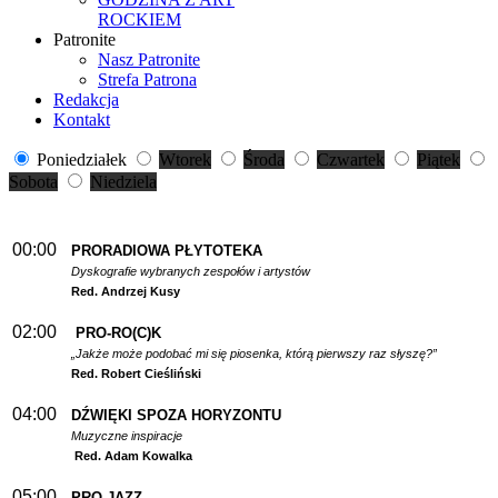
ROCKIEM
Patronite
Nasz Patronite
Strefa Patrona
Redakcja
Kontakt
Poniedziałek
Wtorek
Środa
Czwartek
Piątek
Sobota
Niedziela
00:00
PRORADIOWA PŁYTOTEKA
Dyskografie wybranych zespołów i artystów
Red. Andrzej Kusy
02:00
PRO-RO(C)K
„Jakże może podobać mi się piosenka, którą pierwszy raz słyszę?”
Red. Robert Cieśliński
04:00
DŹWIĘKI SPOZA HORYZONTU
Muzyczne inspiracje
Red. Adam Kowalka
05:00
PRO-JAZZ