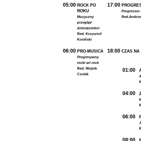
05:00
17:00
ROCK PO
PROGRES
ROKU
Progressor 
Muzyczny
Red.
Andrze
przegląd
dziesięcioleci
Red. Krzysztof
Kosiński
06:00
18:00
PRO-MUSICA
CZAS NA
Progresywny
rock
i art rock
Red. Wojtek
01:00
Czulak
A
R
04:00
R
06:00
R
08:00