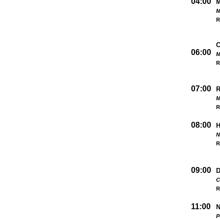
04:00
M
R
06:00
M
R
07:00
M
R
08:00
N
R
09:00
D
C
R
11:00
N
P