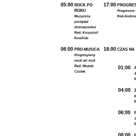
05:00
17:00
ROCK PO
PROGRES
ROKU
Progressor 
Muzyczny
Red.
Andrze
przegląd
dziesięcioleci
Red. Krzysztof
Kosiński
06:00
18:00
PRO-MUSICA
CZAS NA
Progresywny
rock
i art rock
Red. Wojtek
01:00
Czulak
A
R
04:00
R
06:00
R
08:00