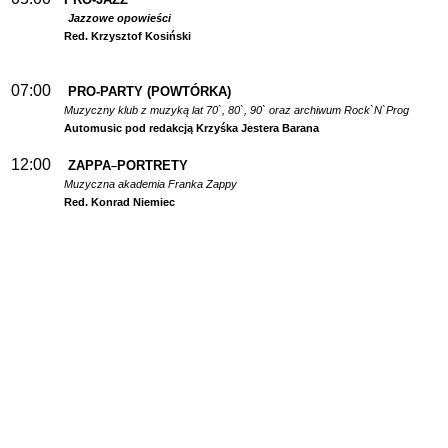
Jazzowe opowieści
Red. Krzysztof Kosiński
07:00
PRO-PARTY (POWTÓRKA)
Muzyczny klub z muzyką lat 70`, 80`, 90` oraz archiwum Rock`N`Prog
Automusic pod redakcją Krzyśka Jestera Barana
12:00
ZAPPA
PORTRETY
–
Muzyczna akademia Franka Zappy
Red. Konrad Niemiec