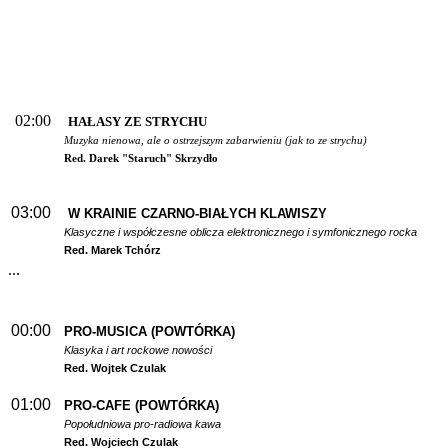
02:00
HAŁASY ZE STRYCHU
Muzyka nienowa, ale o ostrzejszym zabarwieniu (jak to ze strychu)
Red. Darek "Staruch" Skrzydło
03:00
W
KRAINIE CZARNO-BIAŁYCH KLAWISZY
Klasyczne i współczesne oblicza elektronicznego i symfonicznego rocka
Red. Marek Tchórz
...
00:00
PRO-MUSICA (POWTÓRKA)
Klasyka i art rockowe nowości
Red. Wojtek Czulak
01:00
PRO-CAFE (POWTÓRKA)
Popołudniowa pro-radiowa kawa
Red. Wojciech Czulak