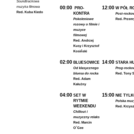
Soundtrackowa
muzyka filmowa
00:00
12:00
PRO-
W PÓŁ R
Red. Kuba Kiedo
KONTRA
Post-rocko
Pokoleniowe
Red. Przem
rozowy o filmie i
muzyce
filmowej
Red. Andrzej
Kusy i Krzysztof
Kosiński
02:00
14:00
BLUESOWICE
STARA HU
Od klasycznego
Prog-rocko
bluesa do rocka
Red. Tony S
Red. Adam
Kałużny
04:00
15:00
SET W
NIE TYLK
RYTMIE
Polska muzyk
WEEKENDU
Red. Krzysz
Chillout i
muzyczny relaks
Red. Marcin
O`Gee