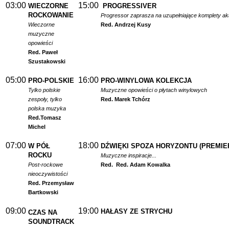
03:00
15:00
WIECZORNE
PROGRESSIVER
ROCKOWANIE
Progressor zaprasza na uzupełniające komplety a
Wieczorne
Red. Andrzej Kusy
muzyczne
opowieści
Red. Paweł
Szustakowski
05:00
16:00
PRO-POLSKIE
PRO-WINYLOWA KOLEKCJA
Tylko polskie
Muzyczne opowieści o płytach winylowych
zespoły, tylko
Red. Marek Tchórz
polska muzyka
Red.
Tomasz
Michel
07:00
18:00
W PÓŁ
DŹWIĘKI SPOZA HORYZONTU (PREMIE
ROCKU
Muzyczne inspiracje...
Post-rockowe
Red.
Red. Adam Kowalka
nieoczywistości
Red. Przemysław
Bartkowski
09:00
19:00
HAŁASY ZE STRYCHU
CZAS NA
SOUNDTRACK