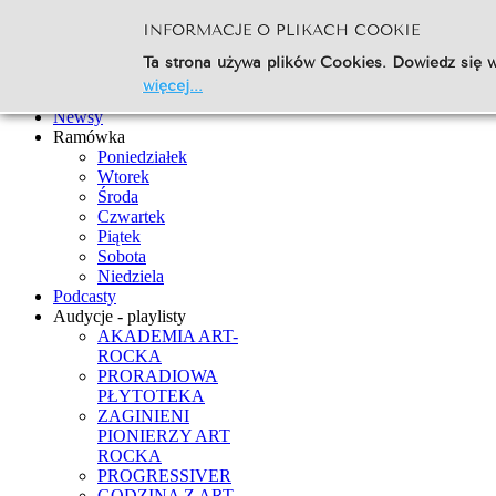
INFORMACJE O PLIKACH COOKIE
Szukaj...
Ta strona używa plików Cookies. Dowiedz się w
Go
więcej...
Strona Główna
Newsy
Ramówka
Poniedziałek
Wtorek
Środa
Czwartek
Piątek
Sobota
Niedziela
Podcasty
Audycje - playlisty
AKADEMIA ART-
ROCKA
PRORADIOWA
PŁYTOTEKA
ZAGINIENI
PIONIERZY ART
ROCKA
PROGRESSIVER
GODZINA Z ART