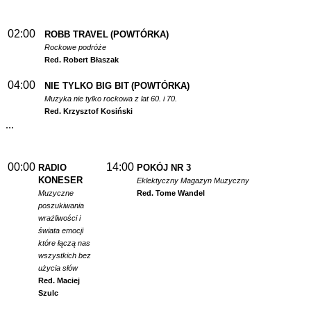
02:00
ROBB TRAVEL
(POWTÓRKA)
Rockowe podróże
Red. Robert Błaszak
04:00
NIE TYLKO BIG BIT
(POWTÓRKA)
Muzyka nie tylko rockowa z lat 60. i 70.
Red. Krzysztof Kosiński
...
00:00
14:00
RADIO
POKÓJ NR 3
KONESER
Eklektyczny Magazyn Muzyczny
Muzyczne
Red. Tome Wandel
poszukiwania
wrażliwości i
świata emocji
które łączą nas
wszystkich bez
użycia słów
Red. Maciej
Szulc