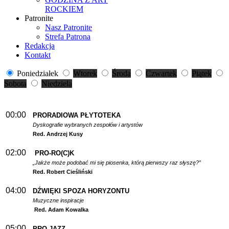
ROCKIEM
Patronite
Nasz Patronite
Strefa Patrona
Redakcja
Kontakt
Poniedziałek
Wtorek
Środa
Czwartek
Piątek
Sobota
Niedziela
00:00
PRORADIOWA PŁYTOTEKA
Dyskografie wybranych zespołów i artystów
Red. Andrzej Kusy
02:00
PRO-RO(C)K
„Jakże może podobać mi się piosenka, którą pierwszy raz słyszę?”
Red. Robert Cieśliński
04:00
DŹWIĘKI SPOZA HORYZONTU
Muzyczne inspiracje
Red. Adam Kowalka
05:00
PRO-JAZZ