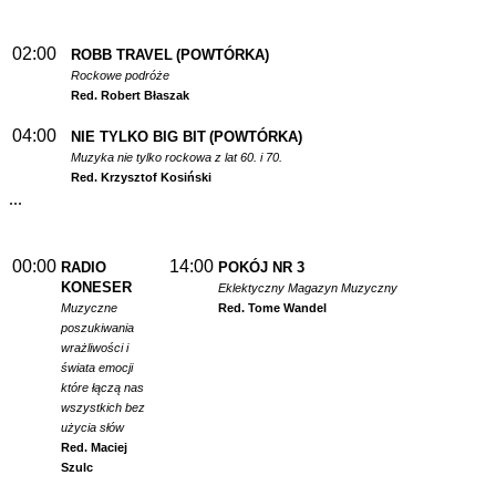
02:00
ROBB TRAVEL
(POWTÓRKA)
Rockowe podróże
Red. Robert Błaszak
04:00
NIE TYLKO BIG BIT
(POWTÓRKA)
Muzyka nie tylko rockowa z lat 60. i 70.
Red. Krzysztof Kosiński
...
00:00
14:00
RADIO
POKÓJ NR 3
KONESER
Eklektyczny Magazyn Muzyczny
Muzyczne
Red. Tome Wandel
poszukiwania
wrażliwości i
świata emocji
które łączą nas
wszystkich bez
użycia słów
Red. Maciej
Szulc