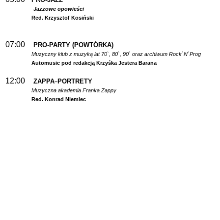
Jazzowe opowieści
Red. Krzysztof Kosiński
07:00
PRO-PARTY (POWTÓRKA)
Muzyczny klub z muzyką lat 70`, 80`, 90` oraz archiwum Rock`N`Prog
Automusic pod redakcją Krzyśka Jestera Barana
12:00
ZAPPA
PORTRETY
–
Muzyczna akademia Franka Zappy
Red. Konrad Niemiec