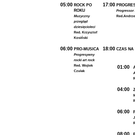
05:00
17:00
ROCK PO
PROGRES
ROKU
Progressor 
Muzyczny
Red.
Andrze
przegląd
dziesięcioleci
Red. Krzysztof
Kosiński
06:00
18:00
PRO-MUSICA
CZAS NA
Progresywny
rock
i art rock
Red. Wojtek
01:00
Czulak
A
R
04:00
R
06:00
R
08:00