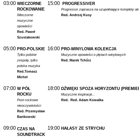
03:00
15:00
WIECZORNE
PROGRESSIVER
ROCKOWANIE
Progressor zaprasza na uzupełniające komplety a
Wieczorne
Red. Andrzej Kusy
muzyczne
opowieści
Red. Paweł
Szustakowski
05:00
16:00
PRO-POLSKIE
PRO-WINYLOWA KOLEKCJA
Tylko polskie
Muzyczne opowieści o płytach winylowych
zespoły, tylko
Red. Marek Tchórz
polska muzyka
Red.
Tomasz
Michel
07:00
18:00
W PÓŁ
DŹWIĘKI SPOZA HORYZONTU (PREMIE
ROCKU
Muzyczne inspiracje...
Post-rockowe
Red.
Red. Adam Kowalka
nieoczywistości
Red. Przemysław
Bartkowski
09:00
19:00
HAŁASY ZE STRYCHU
CZAS NA
SOUNDTRACK