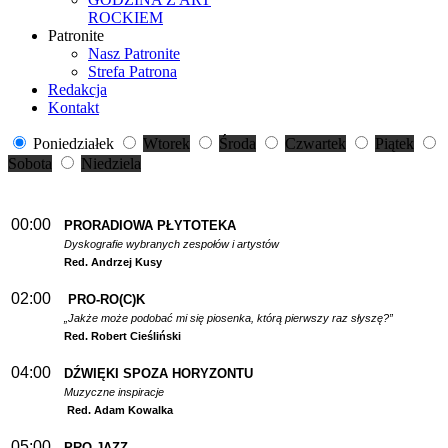
ROCKIEM
Patronite
Nasz Patronite
Strefa Patrona
Redakcja
Kontakt
Poniedziałek
Wtorek
Środa
Czwartek
Piątek
Sobota
Niedziela
00:00
PRORADIOWA PŁYTOTEKA
Dyskografie wybranych zespołów i artystów
Red. Andrzej Kusy
02:00
PRO-RO(C)K
„Jakże może podobać mi się piosenka, którą pierwszy raz słyszę?”
Red. Robert Cieśliński
04:00
DŹWIĘKI SPOZA HORYZONTU
Muzyczne inspiracje
Red. Adam Kowalka
05:00
PRO-JAZZ