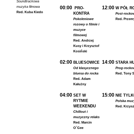
Soundtrackowa
muzyka filmowa
00:00
12:00
PRO-
W PÓŁ R
Red. Kuba Kiedo
KONTRA
Post-rocko
Pokoleniowe
Red. Przem
rozowy o filmie i
muzyce
filmowej
Red. Andrzej
Kusy i Krzysztof
Kosiński
02:00
14:00
BLUESOWICE
STARA HU
Od klasycznego
Prog-rocko
bluesa do rocka
Red. Tony S
Red. Adam
Kałużny
04:00
15:00
SET W
NIE TYLK
RYTMIE
Polska muzyk
WEEKENDU
Red. Krzysz
Chillout i
muzyczny relaks
Red. Marcin
O`Gee