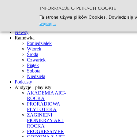
INFORMACJE O PLIKACH COOKIE
Szukaj...
Ta strona używa plików Cookies. Dowiedz się w
Go
więcej...
Strona Główna
Newsy
Ramówka
Poniedziałek
Wtorek
Środa
Czwartek
Piątek
Sobota
Niedziela
Podcasty
Audycje - playlisty
AKADEMIA ART-
ROCKA
PRORADIOWA
PŁYTOTEKA
ZAGINIENI
PIONIERZY ART
ROCKA
PROGRESSIVER
GODZINA Z ART