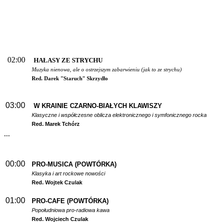
02:00
HAŁASY ZE STRYCHU
Muzyka nienowa, ale o ostrzejszym zabarwieniu (jak to ze strychu)
Red. Darek "Staruch" Skrzydło
03:00
W
KRAINIE CZARNO-BIAŁYCH KLAWISZY
Klasyczne i współczesne oblicza elektronicznego i symfonicznego rocka
Red. Marek Tchórz
...
00:00
PRO-MUSICA (POWTÓRKA)
Klasyka i art rockowe nowości
Red. Wojtek Czulak
01:00
PRO-CAFE (POWTÓRKA)
Popołudniowa pro-radiowa kawa
Red. Wojciech Czulak