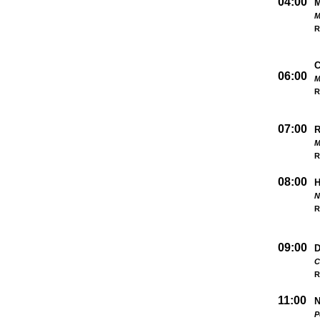
04:00
M
R
06:00
M
R
07:00
M
R
08:00
N
R
09:00
D
C
R
11:00
N
P