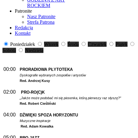
ROCKIEM
Patronite
Nasz Patronite
Strefa Patrona
Redakcja
Kontakt
Poniedziałek
Wtorek
Środa
Czwartek
Piątek
Sobota
Niedziela
00:00
PRORADIOWA PŁYTOTEKA
Dyskografie wybranych zespołów i artystów
Red. Andrzej Kusy
02:00
PRO-RO(C)K
„Jakże może podobać mi się piosenka, którą pierwszy raz słyszę?”
Red. Robert Cieśliński
04:00
DŹWIĘKI SPOZA HORYZONTU
Muzyczne inspiracje
Red. Adam Kowalka
05:00
PRO-JAZZ