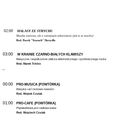
02:00
HAŁASY ZE STRYCHU
Muzyka nienowa, ale o ostrzejszym zabarwieniu (jak to ze strychu)
Red. Darek "Staruch" Skrzydło
03:00
W
KRAINIE CZARNO-BIAŁYCH KLAWISZY
Klasyczne i współczesne oblicza elektronicznego i symfonicznego rocka
Red. Marek Tchórz
...
00:00
PRO-MUSICA (POWTÓRKA)
Klasyka i art rockowe nowości
Red. Wojtek Czulak
01:00
PRO-CAFE (POWTÓRKA)
Popołudniowa pro-radiowa kawa
Red. Wojciech Czulak