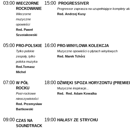
03:00
15:00
WIECZORNE
PROGRESSIVER
ROCKOWANIE
Progressor zaprasza na uzupełniające komplety a
Wieczorne
Red. Andrzej Kusy
muzyczne
opowieści
Red. Paweł
Szustakowski
05:00
16:00
PRO-POLSKIE
PRO-WINYLOWA KOLEKCJA
Tylko polskie
Muzyczne opowieści o płytach winylowych
zespoły, tylko
Red. Marek Tchórz
polska muzyka
Red.
Tomasz
Michel
07:00
18:00
W PÓŁ
DŹWIĘKI SPOZA HORYZONTU (PREMIE
ROCKU
Muzyczne inspiracje...
Post-rockowe
Red.
Red. Adam Kowalka
nieoczywistości
Red. Przemysław
Bartkowski
09:00
19:00
HAŁASY ZE STRYCHU
CZAS NA
SOUNDTRACK