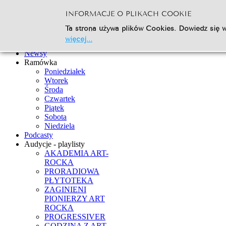
INFORMACJE O PLIKACH COOKIE
Szukaj...
Ta strona używa plików Cookies. Dowiedz się w
Go
więcej...
Strona Główna
Newsy
Ramówka
Poniedziałek
Wtorek
Środa
Czwartek
Piątek
Sobota
Niedziela
Podcasty
Audycje - playlisty
AKADEMIA ART-
ROCKA
PRORADIOWA
PŁYTOTEKA
ZAGINIENI
PIONIERZY ART
ROCKA
PROGRESSIVER
GODZINA Z ART