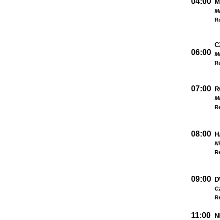
04:00
M
M
R
C
06:00
M
R
07:00
R
Mu
R
08:00
H
Ni
R
09:00
D
Cz
R
11:00
N