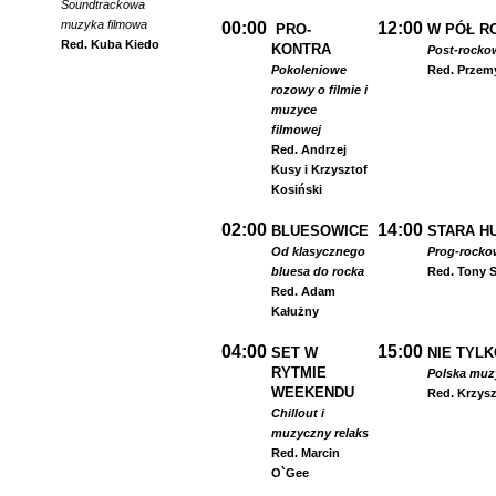
Soundtrackowa
muzyka filmowa
00:00
12:00
PRO-
W PÓŁ R
Red. Kuba Kiedo
KONTRA
Post-rocko
Pokoleniowe
Red. Przem
rozowy o filmie i
muzyce
filmowej
Red. Andrzej
Kusy i Krzysztof
Kosiński
02:00
14:00
BLUESOWICE
STARA HU
Od klasycznego
Prog-rocko
bluesa do rocka
Red. Tony S
Red. Adam
Kałużny
04:00
15:00
SET W
NIE TYLK
RYTMIE
Polska muzyk
WEEKENDU
Red. Krzysz
Chillout i
muzyczny relaks
Red. Marcin
O`Gee