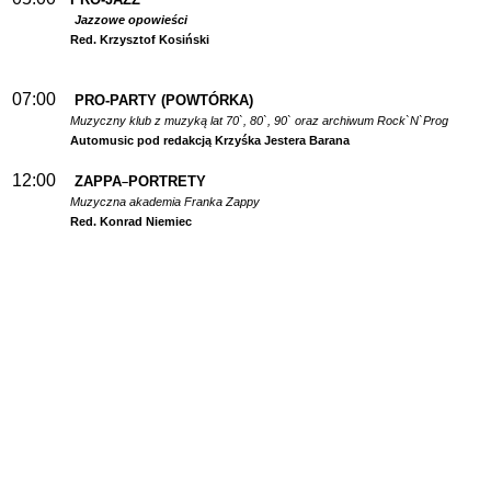
Jazzowe opowieści
Red. Krzysztof Kosiński
07:00
PRO-PARTY (POWTÓRKA)
Muzyczny klub z muzyką lat 70`, 80`, 90` oraz archiwum Rock`N`Prog
Automusic pod redakcją Krzyśka Jestera Barana
12:00
ZAPPA
PORTRETY
–
Muzyczna akademia Franka Zappy
Red. Konrad Niemiec