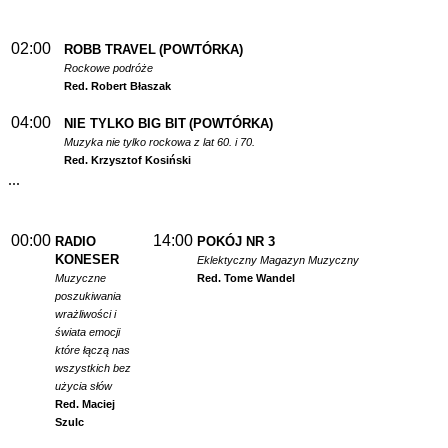
02:00
ROBB TRAVEL
(POWTÓRKA)
Rockowe podróże
Red. Robert Błaszak
04:00
NIE TYLKO BIG BIT
(POWTÓRKA)
Muzyka nie tylko rockowa z lat 60. i 70.
Red. Krzysztof Kosiński
...
00:00
14:00
RADIO
POKÓJ NR 3
KONESER
Eklektyczny Magazyn Muzyczny
Muzyczne
Red. Tome Wandel
poszukiwania
wrażliwości i
świata emocji
które łączą nas
wszystkich bez
użycia słów
Red. Maciej
Szulc