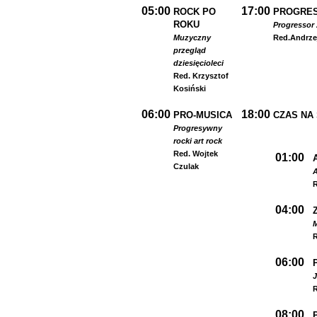
05:00
17:00
ROCK PO
PROGRES
ROKU
Progressor 
Muzyczny
Red.
Andrze
przegląd
dziesięcioleci
Red. Krzysztof
Kosiński
06:00
18:00
PRO-MUSICA
CZAS NA
Progresywny
rock
i art rock
Red. Wojtek
01:00
Czulak
A
R
04:00
R
06:00
R
08:00