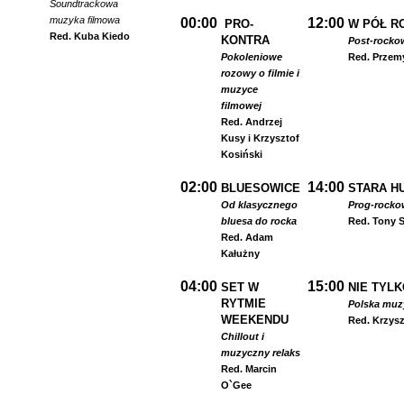
Soundtrackowa
muzyka filmowa
00:00
12:00
PRO-
W PÓŁ R
Red. Kuba Kiedo
KONTRA
Post-rocko
Pokoleniowe
Red. Przem
rozowy o filmie i
muzyce
filmowej
Red. Andrzej
Kusy i Krzysztof
Kosiński
02:00
14:00
BLUESOWICE
STARA HU
Od klasycznego
Prog-rocko
bluesa do rocka
Red. Tony S
Red. Adam
Kałużny
04:00
15:00
SET W
NIE TYLK
RYTMIE
Polska muzyk
WEEKENDU
Red. Krzysz
Chillout i
muzyczny relaks
Red. Marcin
O`Gee