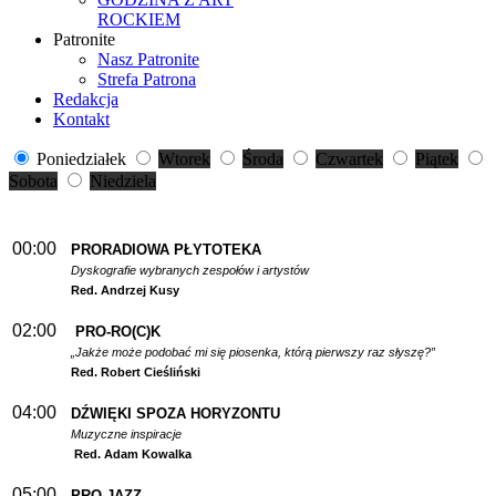
ROCKIEM
Patronite
Nasz Patronite
Strefa Patrona
Redakcja
Kontakt
Poniedziałek
Wtorek
Środa
Czwartek
Piątek
Sobota
Niedziela
00:00
PRORADIOWA PŁYTOTEKA
Dyskografie wybranych zespołów i artystów
Red. Andrzej Kusy
02:00
PRO-RO(C)K
„Jakże może podobać mi się piosenka, którą pierwszy raz słyszę?”
Red. Robert Cieśliński
04:00
DŹWIĘKI SPOZA HORYZONTU
Muzyczne inspiracje
Red. Adam Kowalka
05:00
PRO-JAZZ