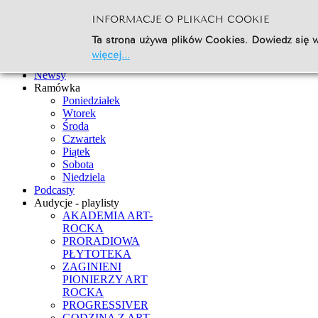
INFORMACJE O PLIKACH COOKIE
Szukaj...
Ta strona używa plików Cookies. Dowiedz się w
Go
więcej...
Strona Główna
Newsy
Ramówka
Poniedziałek
Wtorek
Środa
Czwartek
Piątek
Sobota
Niedziela
Podcasty
Audycje - playlisty
AKADEMIA ART-
ROCKA
PRORADIOWA
PŁYTOTEKA
ZAGINIENI
PIONIERZY ART
ROCKA
PROGRESSIVER
GODZINA Z ART