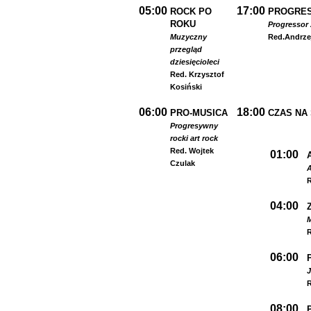
05:00
17:00
ROCK PO
PROGRES
ROKU
Progressor 
Muzyczny
Red.
Andrze
przegląd
dziesięcioleci
Red. Krzysztof
Kosiński
06:00
18:00
PRO-MUSICA
CZAS NA
Progresywny
rock
i art rock
Red. Wojtek
01:00
Czulak
A
R
04:00
R
06:00
R
08:00