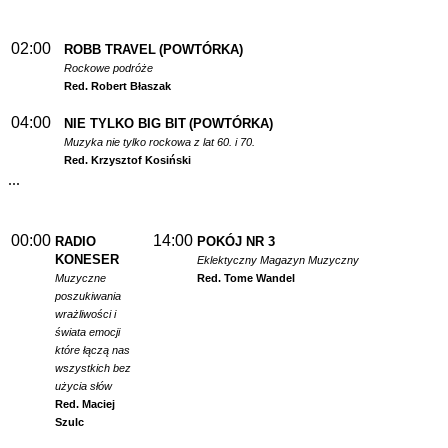
02:00
ROBB TRAVEL
(POWTÓRKA)
Rockowe podróże
Red. Robert Błaszak
04:00
NIE TYLKO BIG BIT
(POWTÓRKA)
Muzyka nie tylko rockowa z lat 60. i 70.
Red. Krzysztof Kosiński
...
00:00
14:00
RADIO
POKÓJ NR 3
KONESER
Eklektyczny Magazyn Muzyczny
Muzyczne
Red. Tome Wandel
poszukiwania
wrażliwości i
świata emocji
które łączą nas
wszystkich bez
użycia słów
Red. Maciej
Szulc