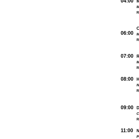
04:00
M
R
06:00
M
R
07:00
M
R
08:00
N
R
09:00
D
C
R
11:00
N
P