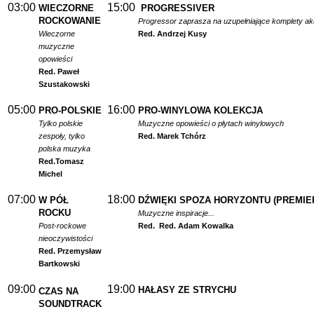
03:00
15:00
WIECZORNE
PROGRESSIVER
ROCKOWANIE
Progressor zaprasza na uzupełniające komplety a
Wieczorne
Red. Andrzej Kusy
muzyczne
opowieści
Red. Paweł
Szustakowski
05:00
16:00
PRO-POLSKIE
PRO-WINYLOWA KOLEKCJA
Tylko polskie
Muzyczne opowieści o płytach winylowych
zespoły, tylko
Red. Marek Tchórz
polska muzyka
Red.
Tomasz
Michel
07:00
18:00
W PÓŁ
DŹWIĘKI SPOZA HORYZONTU (PREMIE
ROCKU
Muzyczne inspiracje...
Post-rockowe
Red.
Red. Adam Kowalka
nieoczywistości
Red. Przemysław
Bartkowski
09:00
19:00
HAŁASY ZE STRYCHU
CZAS NA
SOUNDTRACK