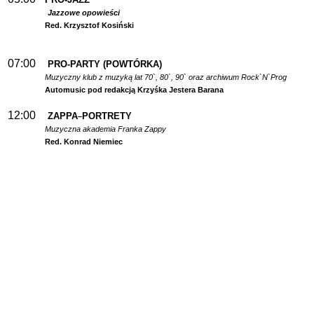
Jazzowe opowieści
Red. Krzysztof Kosiński
07:00
PRO-PARTY (POWTÓRKA)
Muzyczny klub z muzyką lat 70`, 80`, 90` oraz archiwum Rock`N`Prog
Automusic pod redakcją Krzyśka Jestera Barana
12:00
ZAPPA
PORTRETY
–
Muzyczna akademia Franka Zappy
Red. Konrad Niemiec