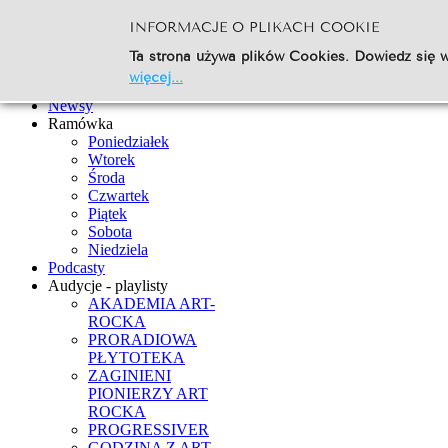
INFORMACJE O PLIKACH COOKIE
Szukaj...
Ta strona używa plików Cookies. Dowiedz się w
Go
więcej...
Strona Główna
Newsy
Ramówka
Poniedziałek
Wtorek
Środa
Czwartek
Piątek
Sobota
Niedziela
Podcasty
Audycje - playlisty
AKADEMIA ART-
ROCKA
PRORADIOWA
PŁYTOTEKA
ZAGINIENI
PIONIERZY ART
ROCKA
PROGRESSIVER
GODZINA Z ART