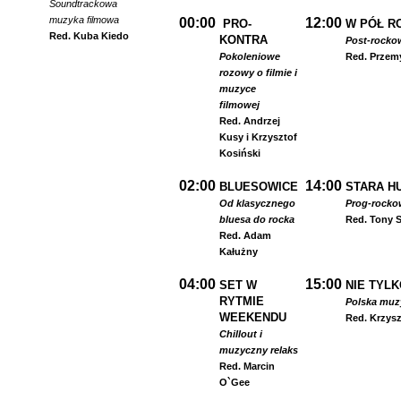
Soundtrackowa
muzyka filmowa
00:00
12:00
PRO-
W PÓŁ R
Red. Kuba Kiedo
KONTRA
Post-rocko
Pokoleniowe
Red. Przem
rozowy o filmie i
muzyce
filmowej
Red. Andrzej
Kusy i Krzysztof
Kosiński
02:00
14:00
BLUESOWICE
STARA HU
Od klasycznego
Prog-rocko
bluesa do rocka
Red. Tony S
Red. Adam
Kałużny
04:00
15:00
SET W
NIE TYLK
RYTMIE
Polska muzyk
WEEKENDU
Red. Krzysz
Chillout i
muzyczny relaks
Red. Marcin
O`Gee