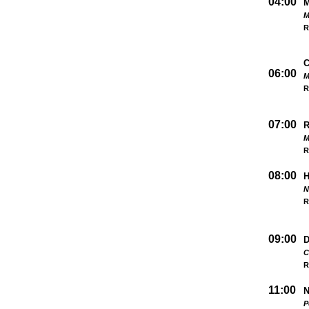
04:00
M
R
06:00
M
R
07:00
M
R
08:00
N
R
09:00
D
C
R
11:00
N
P