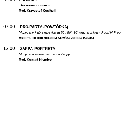
Jazzowe opowieści
Red. Krzysztof Kosiński
07:00
PRO-PARTY (POWTÓRKA)
Muzyczny klub z muzyką lat 70`, 80`, 90` oraz archiwum Rock`N`Prog
Automusic pod redakcją Krzyśka Jestera Barana
12:00
ZAPPA
PORTRETY
–
Muzyczna akademia Franka Zappy
Red. Konrad Niemiec