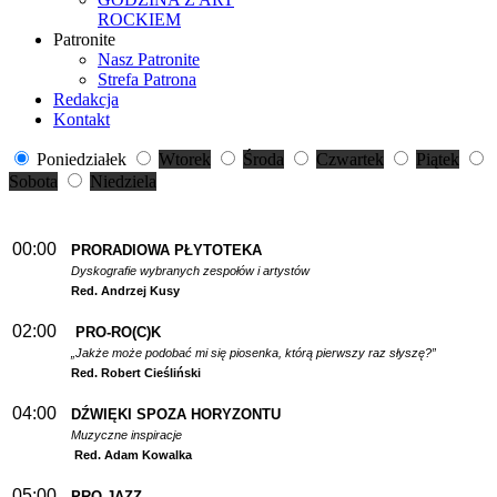
ROCKIEM
Patronite
Nasz Patronite
Strefa Patrona
Redakcja
Kontakt
Poniedziałek
Wtorek
Środa
Czwartek
Piątek
Sobota
Niedziela
00:00
PRORADIOWA PŁYTOTEKA
Dyskografie wybranych zespołów i artystów
Red. Andrzej Kusy
02:00
PRO-RO(C)K
„Jakże może podobać mi się piosenka, którą pierwszy raz słyszę?”
Red. Robert Cieśliński
04:00
DŹWIĘKI SPOZA HORYZONTU
Muzyczne inspiracje
Red. Adam Kowalka
05:00
PRO-JAZZ