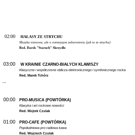
02:00
HAŁASY ZE STRYCHU
Muzyka nienowa, ale o ostrzejszym zabarwieniu (jak to ze strychu)
Red. Darek "Staruch" Skrzydło
03:00
W
KRAINIE CZARNO-BIAŁYCH KLAWISZY
Klasyczne i współczesne oblicza elektronicznego i symfonicznego rocka
Red. Marek Tchórz
...
00:00
PRO-MUSICA (POWTÓRKA)
Klasyka i art rockowe nowości
Red. Wojtek Czulak
01:00
PRO-CAFE (POWTÓRKA)
Popołudniowa pro-radiowa kawa
Red. Wojciech Czulak