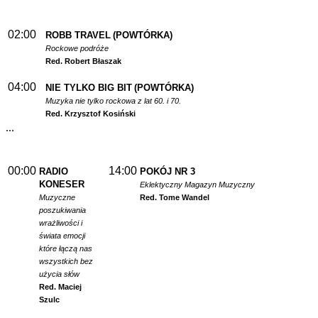
02:00
ROBB TRAVEL
(POWTÓRKA)
Rockowe podróże
Red. Robert Błaszak
04:00
NIE TYLKO BIG BIT
(POWTÓRKA)
Muzyka nie tylko rockowa z lat 60. i 70.
Red. Krzysztof Kosiński
...
00:00
14:00
RADIO
POKÓJ NR 3
KONESER
Eklektyczny Magazyn Muzyczny
Muzyczne
Red. Tome Wandel
poszukiwania
wrażliwości i
świata emocji
które łączą nas
wszystkich bez
użycia słów
Red. Maciej
Szulc