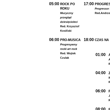
05:00
17:00
ROCK PO
PROGRES
ROKU
Progressor 
Muzyczny
Red.
Andrze
przegląd
dziesięcioleci
Red. Krzysztof
Kosiński
06:00
18:00
PRO-MUSICA
CZAS NA
Progresywny
rock
i art rock
Red. Wojtek
01:00
Czulak
A
R
04:00
R
06:00
R
08:00