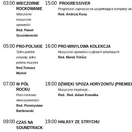
03:00
15:00
WIECZORNE
PROGRESSIVER
ROCKOWANIE
Progressor zaprasza na uzupełniające komplety a
Wieczorne
Red. Andrzej Kusy
muzyczne
opowieści
Red. Paweł
Szustakowski
05:00
16:00
PRO-POLSKIE
PRO-WINYLOWA KOLEKCJA
Tylko polskie
Muzyczne opowieści o płytach winylowych
zespoły, tylko
Red. Marek Tchórz
polska muzyka
Red.
Tomasz
Michel
07:00
18:00
W PÓŁ
DŹWIĘKI SPOZA HORYZONTU (PREMIE
ROCKU
Muzyczne inspiracje...
Post-rockowe
Red.
Red. Adam Kowalka
nieoczywistości
Red. Przemysław
Bartkowski
09:00
19:00
HAŁASY ZE STRYCHU
CZAS NA
SOUNDTRACK