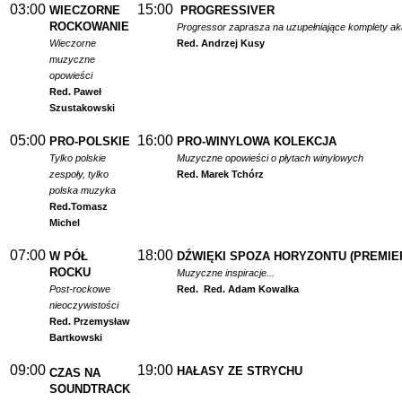
03:00
15:00
WIECZORNE
PROGRESSIVER
ROCKOWANIE
Progressor zaprasza na uzupełniające komplety a
Wieczorne
Red. Andrzej Kusy
muzyczne
opowieści
Red. Paweł
Szustakowski
05:00
16:00
PRO-POLSKIE
PRO-WINYLOWA KOLEKCJA
Tylko polskie
Muzyczne opowieści o płytach winylowych
zespoły, tylko
Red. Marek Tchórz
polska muzyka
Red.
Tomasz
Michel
07:00
18:00
W PÓŁ
DŹWIĘKI SPOZA HORYZONTU (PREMIE
ROCKU
Muzyczne inspiracje...
Post-rockowe
Red.
Red. Adam Kowalka
nieoczywistości
Red. Przemysław
Bartkowski
09:00
19:00
HAŁASY ZE STRYCHU
CZAS NA
SOUNDTRACK