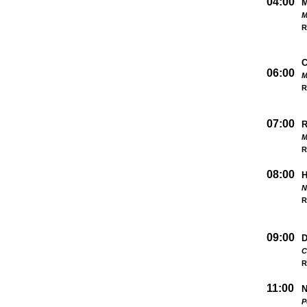
04:00
M
R
06:00
M
R
07:00
M
R
08:00
N
R
09:00
D
C
R
11:00
N
P