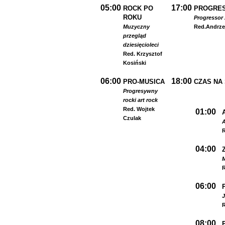
05:00
17:00
ROCK PO
PROGRES
ROKU
Progressor 
Muzyczny
Red.
Andrze
przegląd
dziesięcioleci
Red. Krzysztof
Kosiński
06:00
18:00
PRO-MUSICA
CZAS NA
Progresywny
rock
i art rock
Red. Wojtek
01:00
Czulak
A
R
04:00
R
06:00
R
08:00