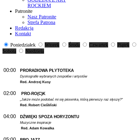
ROCKIEM
Patronite
Nasz Patronite
Strefa Patrona
Redakcja
Kontakt
Poniedziałek
Wtorek
Środa
Czwartek
Piątek
Sobota
Niedziela
00:00
PRORADIOWA PŁYTOTEKA
Dyskografie wybranych zespołów i artystów
Red. Andrzej Kusy
02:00
PRO-RO(C)K
„Jakże może podobać mi się piosenka, którą pierwszy raz słyszę?”
Red. Robert Cieśliński
04:00
DŹWIĘKI SPOZA HORYZONTU
Muzyczne inspiracje
Red. Adam Kowalka
05:00
PRO-JAZZ