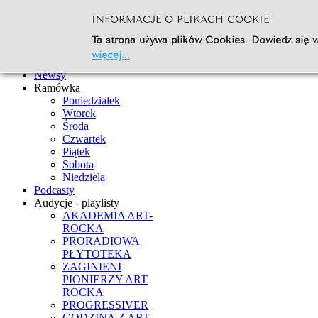
INFORMACJE O PLIKACH COOKIE
Szukaj...
Ta strona używa plików Cookies. Dowiedz się w
Go
więcej...
Strona Główna
Newsy
Ramówka
Poniedziałek
Wtorek
Środa
Czwartek
Piątek
Sobota
Niedziela
Podcasty
Audycje - playlisty
AKADEMIA ART-
ROCKA
PRORADIOWA
PŁYTOTEKA
ZAGINIENI
PIONIERZY ART
ROCKA
PROGRESSIVER
GODZINA Z ART