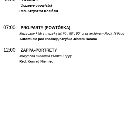
Jazzowe opowieści
Red. Krzysztof Kosiński
07:00
PRO-PARTY (POWTÓRKA)
Muzyczny klub z muzyką lat 70`, 80`, 90` oraz archiwum Rock`N`Prog
Automusic pod redakcją Krzyśka Jestera Barana
12:00
ZAPPA
PORTRETY
–
Muzyczna akademia Franka Zappy
Red. Konrad Niemiec