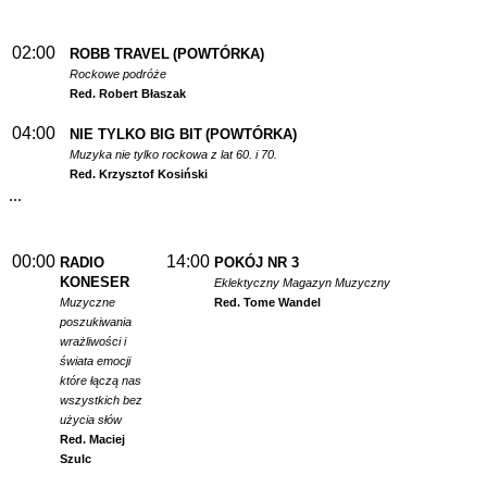
02:00
ROBB TRAVEL
(POWTÓRKA)
Rockowe podróże
Red. Robert Błaszak
04:00
NIE TYLKO BIG BIT
(POWTÓRKA)
Muzyka nie tylko rockowa z lat 60. i 70.
Red. Krzysztof Kosiński
...
00:00
14:00
RADIO
POKÓJ NR 3
KONESER
Eklektyczny Magazyn Muzyczny
Muzyczne
Red. Tome Wandel
poszukiwania
wrażliwości i
świata emocji
które łączą nas
wszystkich bez
użycia słów
Red. Maciej
Szulc