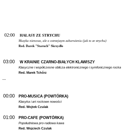
02:00
HAŁASY ZE STRYCHU
Muzyka nienowa, ale o ostrzejszym zabarwieniu (jak to ze strychu)
Red. Darek "Staruch" Skrzydło
03:00
W
KRAINIE CZARNO-BIAŁYCH KLAWISZY
Klasyczne i współczesne oblicza elektronicznego i symfonicznego rocka
Red. Marek Tchórz
...
00:00
PRO-MUSICA (POWTÓRKA)
Klasyka i art rockowe nowości
Red. Wojtek Czulak
01:00
PRO-CAFE (POWTÓRKA)
Popołudniowa pro-radiowa kawa
Red. Wojciech Czulak