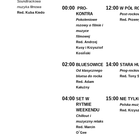
Soundtrackowa
muzyka filmowa
00:00
12:00
PRO-
W PÓŁ R
Red. Kuba Kiedo
KONTRA
Post-rocko
Pokoleniowe
Red. Przem
rozowy o filmie i
muzyce
filmowej
Red. Andrzej
Kusy i Krzysztof
Kosiński
02:00
14:00
BLUESOWICE
STARA HU
Od klasycznego
Prog-rocko
bluesa do rocka
Red. Tony S
Red. Adam
Kałużny
04:00
15:00
SET W
NIE TYLK
RYTMIE
Polska muzyk
WEEKENDU
Red. Krzysz
Chillout i
muzyczny relaks
Red. Marcin
O`Gee