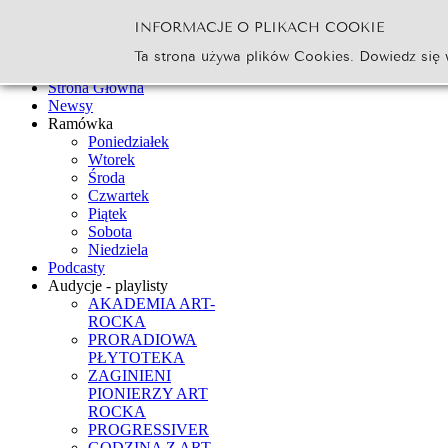
INFORMACJE O PLIKACH COOKIE
Szukaj...
Ta strona używa plików Cookies. Dowiedz się 
Go
Strona Główna
Newsy
Ramówka
Poniedziałek
Wtorek
Środa
Czwartek
Piątek
Sobota
Niedziela
Podcasty
Audycje - playlisty
AKADEMIA ART-
ROCKA
PRORADIOWA
PŁYTOTEKA
ZAGINIENI
PIONIERZY ART
ROCKA
PROGRESSIVER
GODZINA Z ART