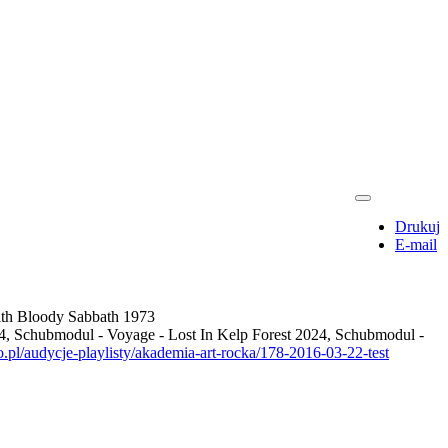
Drukuj
E-mail
ath Bloody Sabbath 1973
24, Schubmodul - Voyage - Lost In Kelp Forest 2024, Schubmodul -
.pl/audycje-playlisty/akademia-art-rocka/178-2016-03-22-test