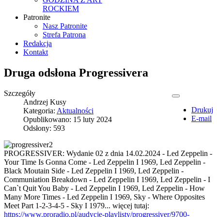
ROCKIEM
Patronite
Nasz Patronite
Strefa Patrona
Redakcja
Kontakt
Druga odsłona Progressivera
Szczegóły
Andrzej Kusy
Drukuj
Kategoria:
Aktualności
E-mail
Opublikowano: 15 luty 2024
Odsłony: 593
PROGRESSIVER: Wydanie 02 z dnia 14.02.2024 - Led Zeppelin -
Your Time Is Gonna Come - Led Zeppelin I 1969, Led Zeppelin -
Black Moutain Side - Led Zeppelin I 1969, Led Zeppelin -
Communiation Breakdown - Led Zeppelin I 1969, Led Zeppelin - I
Can`t Quit You Baby - Led Zeppelin I 1969, Led Zeppelin - How
Many More Times - Led Zeppelin I 1969, Sky - Where Opposites
Meet Part 1-2-3-4-5 - Sky I 1979... więcej tutaj:
https://www.proradio.pl/audycje-playlisty/progressiver/9700-