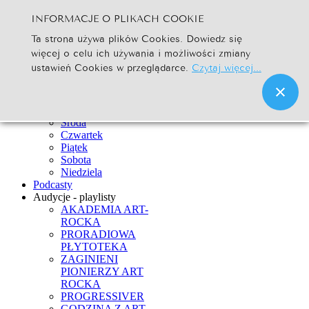
INFORMACJE O PLIKACH COOKIE
Szukaj...
Ta strona używa plików Cookies. Dowiedz się
Go
więcej o celu ich używania i możliwości zmiany
Strona Główna
ustawień Cookies w przeglądarce.
Czytaj więcej...
Newsy
Ramówka
Poniedziałek
Wtorek
Środa
Czwartek
Piątek
Sobota
Niedziela
Podcasty
Audycje - playlisty
AKADEMIA ART-
ROCKA
PRORADIOWA
PŁYTOTEKA
ZAGINIENI
PIONIERZY ART
ROCKA
PROGRESSIVER
GODZINA Z ART