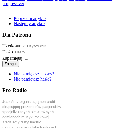
progressiver
Poprzedni artykuł
Następny artykuł
Dla Patrona
Użytkownik
Hasło
Zapamiętaj
Zaloguj
Nie pamiętasz nazwy?
Nie pamiętasz hasła?
Pro-Radio
Jesteśmy organizacją non-profit,
skupiającą prezenterów-pasjonatów,
specjalizujących się w różnych
odmianach muzyki rockowej.
Kładziemy duży nacisk
na promowanie polskich młodych,