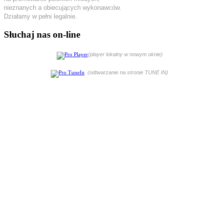
nieznanych a obiecujących wykonawców.
Działamy w pełni legalnie.
Słuchaj nas on-line
(player lokalny w nowym oknie)
(odtwarzanie na stronie TUNE IN)