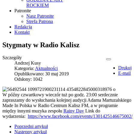
ROCKIEM
Patronite
Nasz Patronite
Strefa Patrona
Redakcja
Kontakt
Stygmaty w Radio Kalisz
Szczegóły
Andrzej Kusy
Drukuj
Kategoria:
Aktualności
E-mail
Opublikowano: 30 maj 2019
Odsłony: 1042
W późny czwartkowy wieczór tuż po godz. 23:00 serdecznie
zapraszamy do wysłuchania kolejnej audycji Adama Martuzalskiego
Made In Polska w Radio Centrum Kalisz FM, a w programie
między innymi muzyka zespołu
Rainy Day
Link do
wydarzenia:
https://www.facebook.com/events/1301425146675002/
Poprzedni artykuł
Następny artykuł